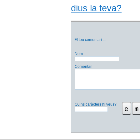
dius la teva?
El teu comentari
...
Nom
Comentari
Quins caràcters hi veus?