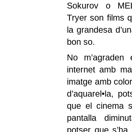
Sokurov o ME
Tryer son films 
la grandesa d’un
bon so.
No m’agraden e
internet amb mal
imatge amb colo
d’aquarel•la, po
que el cinema 
pantalla dimin
potser que s’ha 