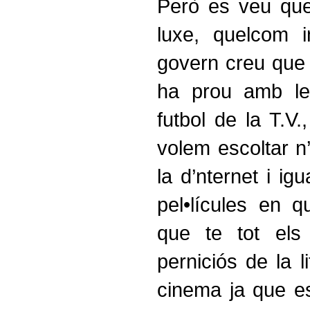
Però es veu que
luxe, quelcom i
govern creu que 
ha prou amb le
futbol de la T.V
volem escoltar n’
la d’nternet i i
pel•lícules en q
que te tot els
perniciós de la l
cinema ja que e