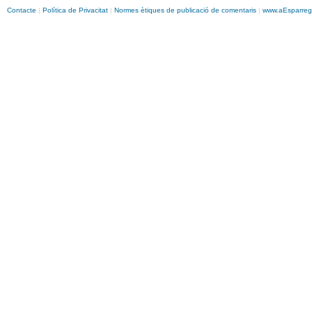
Contacte
|
Política de Privacitat
|
Normes ètiques de publicació de comentaris
|
www.
aEsparreg