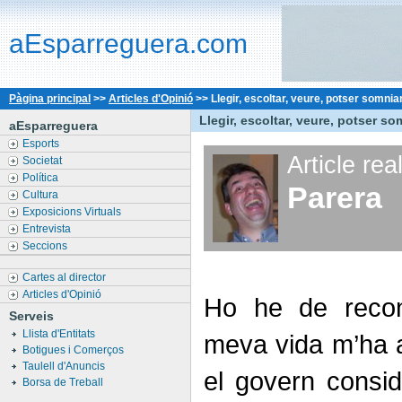
aEsparreguera.com
Pàgina principal
>>
Articles d'Opinió
>>
Llegir, escoltar, veure, potser somnia
Llegir, escoltar, veure, potser so
aEsparreguera
Esports
Article rea
Societat
Política
Parera
Cultura
Exposicions Virtuals
Entrevista
Seccions
Cartes al director
Articles d'Opinió
Ho he de reconè
Serveis
Llista d'Entitats
meva vida m’ha ag
Botigues i Comerços
Taulell d'Anuncis
el govern consid
Borsa de Treball