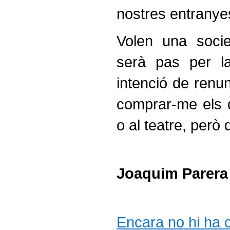
nostres entranye
Volen una socie
serà pas per l
intenció de renun
comprar-me els d
o al teatre, però
Joaquim Parera
Encara no hi ha co