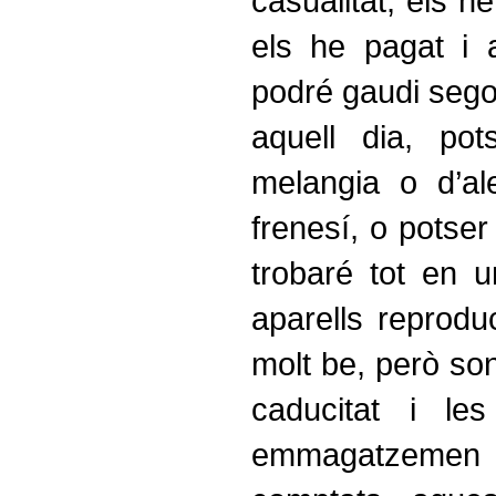
casualitat, els he
els he pagat i 
podré gaudi sego
aquell dia, po
melangia o d’al
frenesí, o potser 
trobaré tot en u
aparells reprodu
molt be, però so
caducitat i le
emmagatzeme