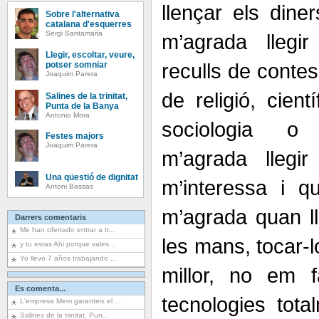
llençar els diner
Sobre l'alternativa
catalana d'esquerres
Sergi Santamaria
m’agrada llegir
Llegir, escoltar, veure,
reculls de contes
potser somniar
Joaquim Parera
de religió, cien
Salines de la trinitat,
Punta de la Banya
Antonio Mora
sociologia o 
Festes majors
Joaquim Parera
m’agrada llegi
Una qüestió de dignitat
m’interessa i qu
Antoni Bassas
m’agrada quan lle
Darrers comentaris
Me han ofertado entrar a tr...
les mans, tocar-l
y tu estas Ahi porque vales...
Yo llevo 7 años trabajando ...
millor, no em 
Es comenta...
tecnologies tota
L'empresa Mem garanteix el ...
Salines de la trinitat, Pun...