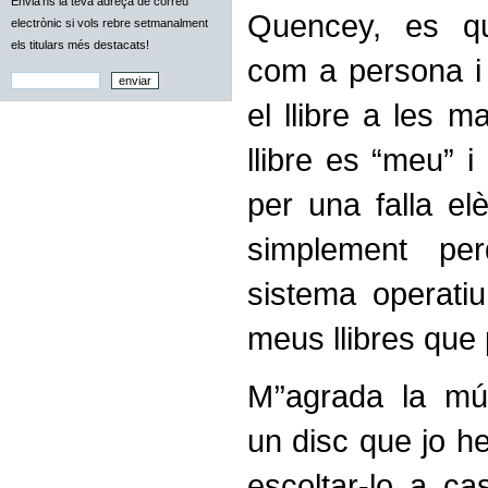
Envia'ns la teva adreça de correu
Quencey, es q
electrònic si vols rebre setmanalment
els titulars més destacats!
com a persona i
el llibre a les 
llibre es “meu” 
per una falla elè
simplement pe
sistema operati
meus llibres que p
M’’agrada la mú
un disc que jo he
escoltar-lo a cas