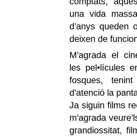
comptats, aques
una vida massa 
d’anys queden o
deixen de funcion
M’agrada el ci
les pel•lícules e
fosques, teni
d’atenció la pantal
Ja siguin films r
m’agrada veure’l
grandiossitat, 