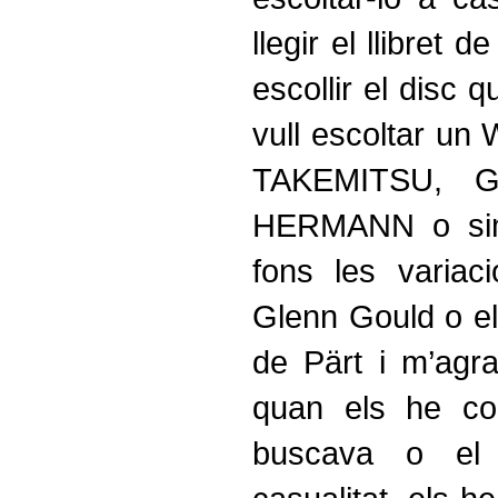
llegir el llibret 
escollir el disc 
vull escoltar u
TAKEMITSU, G
HERMANN o sim
fons les vari
Glenn Gould o 
de Pärt i m’agr
quan els he co
buscava o el 