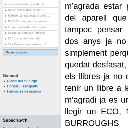
m’agrada estar 
Joana Llordella: presidenta...
Sobre l'alternativa catalan...
del aparell que
FÒRUM 21 organitza el prope...
El CB Esparreguera comença ...
tampoc pensar 
La gran mentida dels descap...
Suelta de perdices (refuerzo)
dos anys ja no p
IX Concurs de fotografia - ...
34a Mostra de pessebres d'E...
simplement perqu
Va ser popular
quedat desfasat, 
els llibres ja no
General
Plànol del municipi
tenir un llibre a
Horaris i Transports
Farmàcies de guardia
m’agradi ja es un
llegir un ECO
Subscriu-t'hi
BURROUGHS