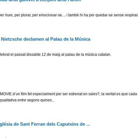
er riure, per plorar, per emocionar-se.... i també hi ha per quedar-se sense respirac
 Nietzsche declamen al Palau de la Música
lebrat el passat dissabte 12 de maig al palau de la música catalan.
OVIE d’un film fet especialment per ser estrenat en sales?, la veritat es que cad
 qualitativa entre segons quines...
lésia de Sant Ferran dels Caputxins de ...