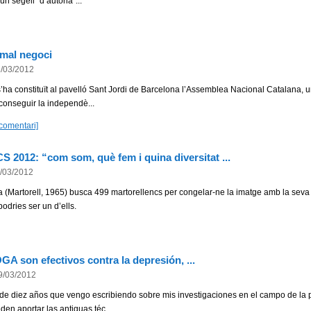
un segell “d’autoria”...
n mal negoci
/03/2012
’ha constituït al pavelló Sant Jordi de Barcelona l’Assemblea Nacional Catalana,
aconseguir la independè...
comentari]
12: “com som, què fem i quina diversitat ...
/03/2012
ta (Martorell, 1965) busca 499 martorellencs per congelar-ne la imatge amb la seva
, podries ser un d’ells.
OGA son efectivos contra la depresión, ...
9/03/2012
e diez años que vengo escribiendo sobre mis investigaciones en el campo de la 
den aportar las antiguas téc...