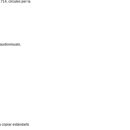
714, circules per la
 audiovisuals,
a copiar estàndarts