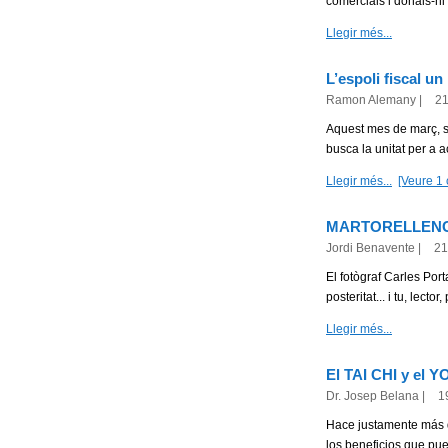
comercials i donals-hi 
Llegir més...
L’espoli fiscal u
Ramon Alemany
|
21
Aquest mes de març, s
busca la unitat per a 
Llegir més...
[Veure 1 
MARTORELLENCS 20
Jordi Benavente
|
21
El fotògraf Carles Por
posteritat... i tu, lector
Llegir més...
El TAI CHI y el Y
Dr. Josep Belana
|
1
Hace justamente más d
los beneficios que pue