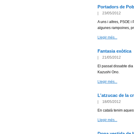
Portadors de Po
|
23/05/2012
A uns i altres, PSOE i 
algunes rampoines, pr
Llegir més...
Fantasia exòtica
|
21/05/2012
El passat dissabte dia
Kazushi Ono.
Llegir més...
L'atzucac de la c
|
18/05/2012
En català tenim aquest
Llegir més...
Dona vestida de 