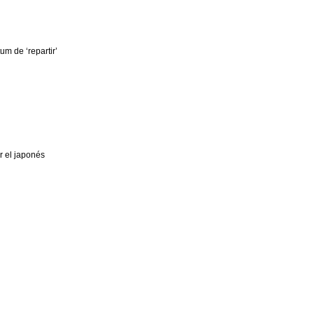
um de ‘repartir’
r el japonés