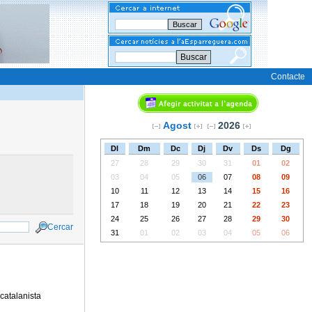
Buscar
Contacte
Agost
2026
Dl
Dm
Dc
Dj
Dv
Ds
Dg
27
28
29
30
31
01
02
03
04
05
06
07
08
09
10
11
12
13
14
15
16
17
18
19
20
21
22
23
24
25
26
27
28
29
30
Cercar
31
01
02
03
04
05
06
catalanista