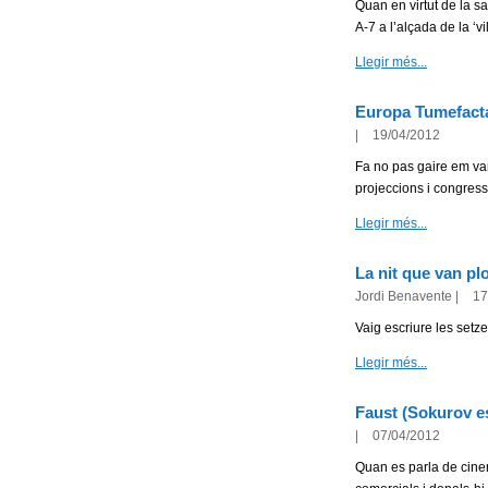
Quan en virtut de la s
A-7 a l’alçada de la ‘vil
Llegir més...
Europa Tumefact
|
19/04/2012
Fa no pas gaire em var
projeccions i congresso
Llegir més...
La nit que van plou
Jordi Benavente
|
17
Vaig escriure les setz
Llegir més...
Faust (Sokurov e
|
07/04/2012
Quan es parla de cinem