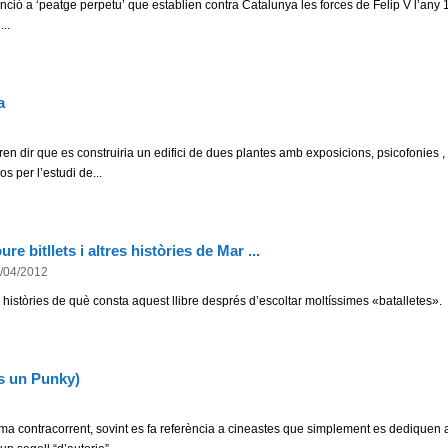
anció a ‘peatge perpetu’ que establien contra Catalunya les forces de Felip V l’any 1
...
a
en dir que es construiria un edifici de dues plantes amb exposicions, psicofonies ,
s per l’estudi de...
re bitllets i altres històries de Mar ...
/04/2012
e històries de què consta aquest llibre després d’escoltar moltíssimes «batalletes».
s un Punky)
a contracorrent, sovint es fa referència a cineastes que simplement es dediquen 