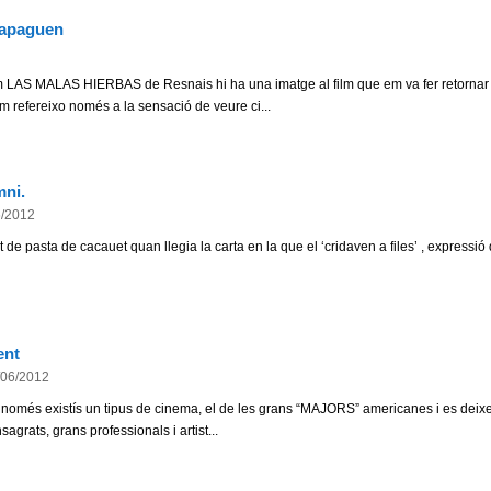
'apaguen
ilm LAS MALAS HIERBAS de Resnais hi ha una imatge al film que em va fer retorna
em refereixo només a la sensació de veure ci...
mni.
6/2012
de pasta de cacauet quan llegia la carta en la que el ‘cridaven a files’ , expressió
ent
/06/2012
només existís un tipus de cinema, el de les grans “MAJORS” americanes i es dei
agrats, grans professionals i artist...