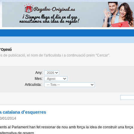
'Opinió
s de publicació, el nom de l'articulista i a continuació prem "Cercar".
Any:
Mes:
Articulista:
va catalana d'esquerres
0/01/2014
nts al Parlament han fet ressonar de nou amb força la idea de construïr una força 
alternativa de govern.