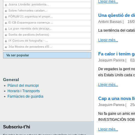
Llegir més...
Joana Llordella: presidenta...
Sobre l'alternativa catalan...
Una qüestió de di
FÒRUM 21 organitza el prope...
Antoni Bassas
|
18/0
El CB Esparreguera comença ...
La gran mentida dels descap...
La sentència del català
Suelta de perdices (refuerzo)
Llegir més...
IX Concurs de fotografia - ...
34a Mostra de pessebres d'E...
Fa calor i tenim g
Va ser popular
Joaquim Parera
|
02
De vegades la gent no
els Estats Units cada 
General
Llegir més...
Plànol del municipi
Horaris i Transports
Farmàcies de guardia
Cap a una nova lle
Joaquim Parera
|
25
No fa gaire un amic em
INVESTIGACIÓN SOBR
Subscriu-t'hi
Llegir més...