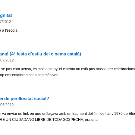
gnitat
7/2012
 a l'escola.
ana! (4ª festa d’estiu del cinema català)
/07/2012
 se pas com pensa, es molt estrany, el cinema no està pas massa per celebracion
cop ens entaforen cada cop més veri...
i de perillositat social?
/06/2012
 va enviar un link en que enllaçava amb un fragment del film de l’any 1970 de Elio 
E UN CIUDADANO LIBRE DE TODA SOSPECHA, era una ...