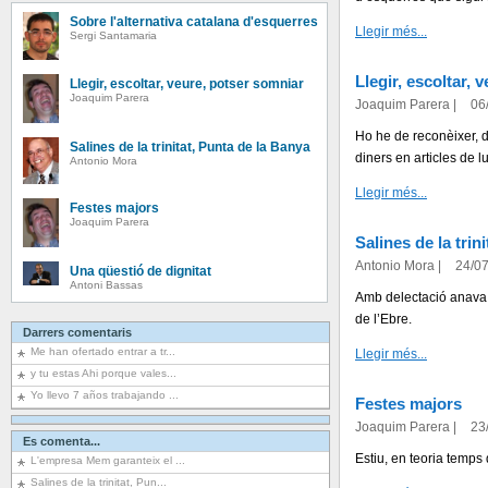
Sobre l'alternativa catalana d'esquerres
Llegir més...
Sergi Santamaria
Llegir, escoltar, 
Llegir, escoltar, veure, potser somniar
Joaquim Parera
Joaquim Parera
|
06
Ho he de reconèixer, d
Salines de la trinitat, Punta de la Banya
diners en articles de l
Antonio Mora
Llegir més...
Festes majors
Joaquim Parera
Salines de la trin
Antonio Mora
|
24/0
Una qüestió de dignitat
Antoni Bassas
Amb delectació anava g
de l’Ebre.
Darrers comentaris
Me han ofertado entrar a tr...
Llegir més...
y tu estas Ahi porque vales...
Yo llevo 7 años trabajando ...
Festes majors
Joaquim Parera
|
23
Es comenta...
Estiu, en teoria temps d
L'empresa Mem garanteix el ...
Salines de la trinitat, Pun...