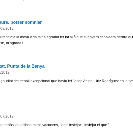
veure, potser somniar
/08/2012
urant tota la meva vida m’ha agradat fer tot allò que el govern considera perdre el t
uxe, m’agrada l...
itat, Punta de la Banya
7/2012
audint del treball excepcional que havia fet Josep Antoni Uriz Rodríguez en la se
/07/2012
e repòs, de alliberament, vacances, sortir, festejar... festejar el que?.