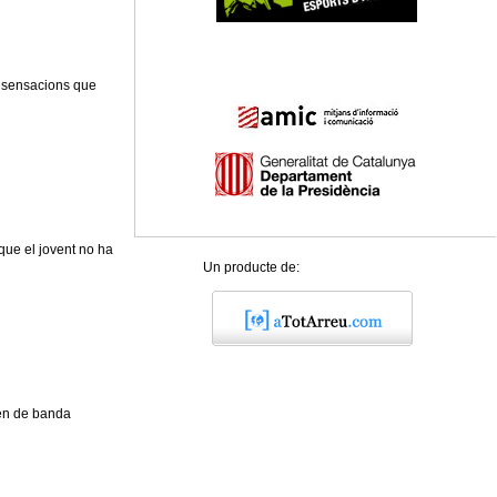
r sensacions que
 que el jovent no ha
Un producte de:
xen de banda