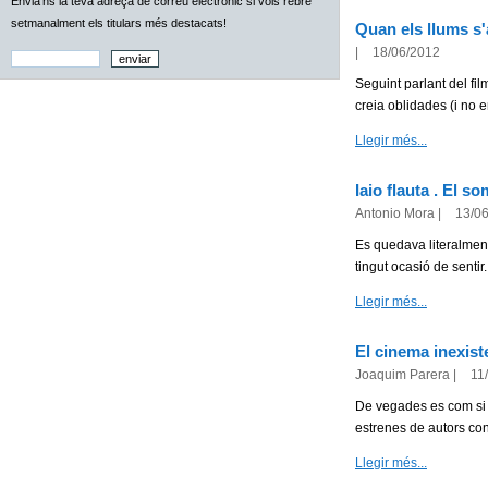
Envia'ns la teva adreça de correu electrònic si vols rebre
setmanalment els titulars més destacats!
Quan els llums s
|
18/06/2012
Seguint parlant del f
creia oblidades (i no 
Llegir més...
Iaio flauta . El so
Antonio Mora
|
13/0
Es quedava literalment 
tingut ocasió de sentir.
Llegir més...
El cinema inexist
Joaquim Parera
|
11
De vegades es com si 
estrenes de autors cons
Llegir més...