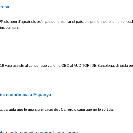
bresa
PP els hem d’agrair els esforços per ensorrar el país; els primers però tenien el cost
incipalmen...
 19 vaig assistir al concer que va fer la OBC al AUDITORI DE Barcelona, dirigida pe
risi econòmica a Espanya
a paraula que té una significació de : Carreró o camí que no té sortida.
blau amb ganivet a conjunt amb l'ànim