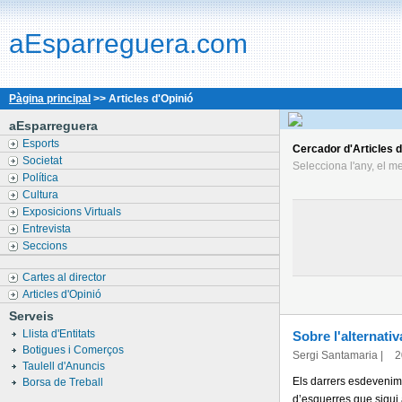
aEsparreguera.com
Pàgina principal
>> Articles d'Opinió
aEsparreguera
Esports
Cercador d'Articles d
Societat
Selecciona l'any, el me
Política
Cultura
Exposicions Virtuals
Entrevista
Seccions
Cartes al director
Articles d'Opinió
Serveis
Llista d'Entitats
Sobre l'alternati
Botigues i Comerços
Sergi Santamaria
|
2
Taulell d'Anuncis
Els darrers esdevenime
Borsa de Treball
d’esquerres que sigui 