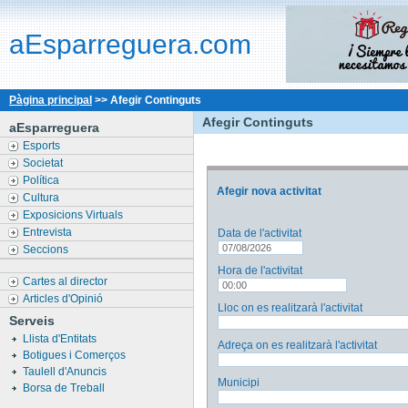
aEsparreguera.com
Pàgina principal
>> Afegir Continguts
Afegir Continguts
aEsparreguera
Esports
Societat
Política
Afegir nova activitat
Cultura
Exposicions Virtuals
Entrevista
Data de l'activitat
Seccions
Hora de l'activitat
Cartes al director
Articles d'Opinió
Lloc on es realitzarà l'activitat
Serveis
Llista d'Entitats
Adreça on es realitzarà l'activitat
Botigues i Comerços
Taulell d'Anuncis
Municipi
Borsa de Treball