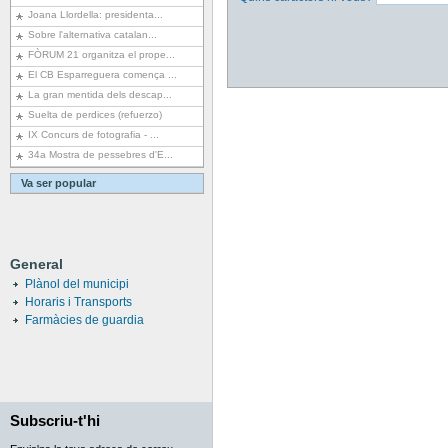
Joana Llordella: presidenta...
Sobre l'alternativa catalan...
FÒRUM 21 organitza el prope...
El CB Esparreguera comença ...
La gran mentida dels descap...
Suelta de perdices (refuerzo)
IX Concurs de fotografia - ...
34a Mostra de pessebres d'E...
Va ser popular
General
Plànol del municipi
Horaris i Transports
Farmàcies de guardia
Subscriu-t'hi