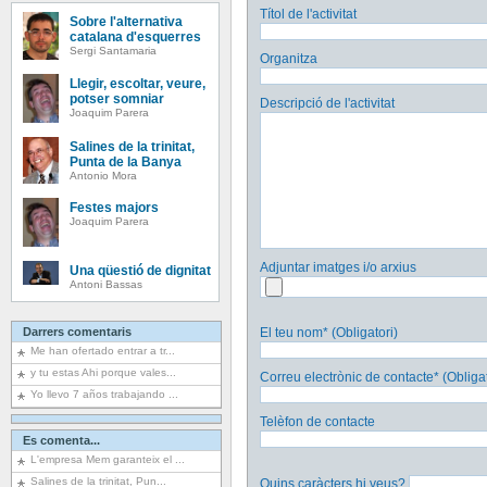
Títol de l'activitat
Sobre l'alternativa
catalana d'esquerres
Sergi Santamaria
Organitza
Llegir, escoltar, veure,
potser somniar
Descripció de l'activitat
Joaquim Parera
Salines de la trinitat,
Punta de la Banya
Antonio Mora
Festes majors
Joaquim Parera
Adjuntar imatges i/o arxius
Una qüestió de dignitat
Antoni Bassas
Darrers comentaris
El teu nom* (Obligatori)
Me han ofertado entrar a tr...
y tu estas Ahi porque vales...
Correu electrònic de contacte* (Obligat
Yo llevo 7 años trabajando ...
Telèfon de contacte
Es comenta...
L'empresa Mem garanteix el ...
Salines de la trinitat, Pun...
Quins caràcters hi veus?