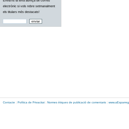
Envia'ns la teva adreça de correu
electrònic si vols rebre setmanalment
els titulars més destacats!
Contacte
|
Política de Privacitat
|
Normes ètiques de publicació de comentaris
|
www.
aEsparreg