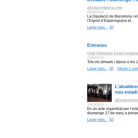
aEsparreguera.com
04/06/2010
La Diputació de Barcelona i el
l’Esport d’Esparreguera el...
Llegir més...
Entrenos
Club Atletisme Esparreguer
12/04/2010
Tots els dimarts i dijous a les
Llegir més...
[Veure 1 com
L'alcaldes
nou estadi
aEsparregue
29/03/2010
En un acte organitzat per l’es
diumenge 27 de març a presencia
Llegir més...