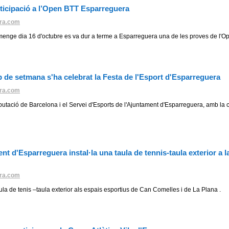
rticipació a l’Open BTT Esparreguera
ra.com
menge dia 16 d'octubre es va dur a terme a Esparreguera una de les proves de l'O
 de setmana s'ha celebrat la Festa de l'Esport d'Esparreguera
ra.com
putació de Barcelona i el Servei d'Esports de l'Ajuntament d'Esparreguera, amb la c
t d'Esparreguera instal·la una taula de tennis-taula exterior a l
ra.com
ula de tenis –taula exterior als espais esportius de Can Comelles i de La Plana .