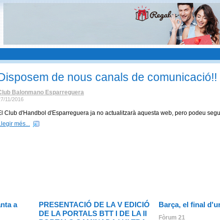
Disposem de nous canals de comunicació!!
Club Balonmano Esparreguera
27/11/2016
El Club d'Handbol d'Esparreguera ja no actualitzarà aquesta web, pero podeu seg
Llegir més...
nta a
PRESENTACIÓ DE LA V EDICIÓ
Barça, el final d'u
DE LA PORTALS BTT I DE LA II
Fòrum 21