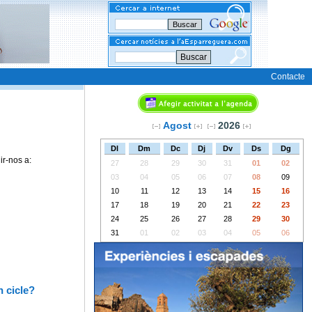
Buscar
Contacte
Agost
2026
Dl
Dm
Dc
Dj
Dv
Ds
Dg
uir-nos a:
27
28
29
30
31
01
02
03
04
05
06
07
08
09
10
11
12
13
14
15
16
17
18
19
20
21
22
23
24
25
26
27
28
29
30
31
01
02
03
04
05
06
n cicle?