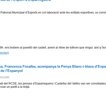
 Patronat Municipal d’Esports en col·laboració amb les entitats esportives, us conv
a
 19h. ens trobem al pavelló del castell, anem al ritme de tothom que vingui. aixi q t'
entari]
sa, Francesca Fosalba, acompanya la Penya Blanc-i-blava d'Espa
 de l'Espanyol
ra.com
tadi del RCDE, les penyes d’Esparreguera i Castellar del Vallès van ser convidades
r un partit a la llotja.