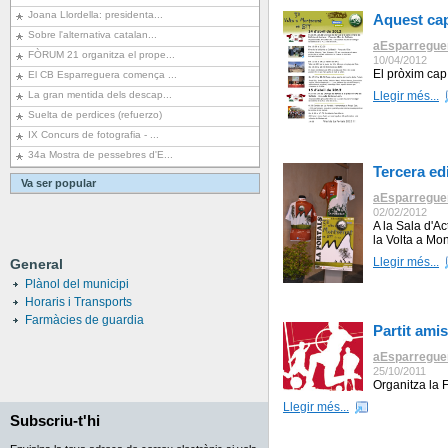
Joana Llordella: presidenta...
Aquest cap
Sobre l'alternativa catalan...
aEsparregue
FÒRUM 21 organitza el prope...
10/04/2012
El pròxim cap
El CB Esparreguera comença ...
La gran mentida dels descap...
Llegir més...
Suelta de perdices (refuerzo)
IX Concurs de fotografia - ...
34a Mostra de pessebres d'E...
Tercera ed
Va ser popular
aEsparregue
02/02/2012
A la Sala d'Ac
la Volta a Mon
Llegir més...
General
Plànol del municipi
Horaris i Transports
Farmàcies de guardia
Partit ami
aEsparregue
25/10/2011
Organitza la 
Llegir més...
Subscriu-t'hi