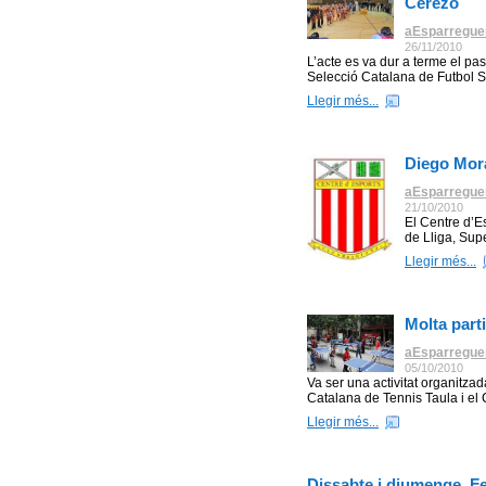
Cerezo
aEsparregue
26/11/2010
L’acte es va dur a terme el pa
Selecció Catalana de Futbol Sal
Llegir més...
Diego Mora
aEsparregue
21/10/2010
El Centre d’E
de Lliga, Sup
Llegir més...
Molta part
aEsparregue
05/10/2010
Va ser una activitat organitza
Catalana de Tennis Taula i el 
Llegir més...
Dissabte i diumenge, Fe