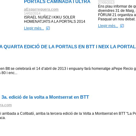
PORTALS CAMINADA I ULTRA
27/05/2013
Ens plau informar de q
aEsparreguera.com
divendres 31 de Maig, 
14/02/2014
FÒRUM 21 organitza a
ISRAEL NUÑEZ I KIKU SOLER
Pasqual un nou debat.
HOMENATJATS A LA PORTALS 2014
Llegir més...
Llegir més...
 QUARTA EDICIÓ DE LA PORTALS EN BTT I NEIX LA PORTAL
 en Btt se celebrarà el 14 d’abril de 2013 i enguany farà homenatge aPepe Recio gr
80 i enc...
 3a. edició de la volta a Montserrat en BTT
ra.com
arribada a Collbató, arriba la tercera edició de la Volta a Montserrat en BTT "La Po
aca.