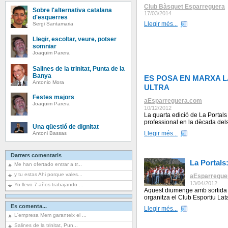
Club Bàsquet Esparreguera
Sobre l'alternativa catalana
17/03/2014
d'esquerres
Llegir més...
Sergi Santamaria
Llegir, escoltar, veure, potser
somniar
Joaquim Parera
Salines de la trinitat, Punta de la
Banya
ES POSA EN MARXA LA
Antonio Mora
ULTRA
Festes majors
aEsparreguera.com
Joaquim Parera
10/12/2012
La quarta edició de La Portals
professional en la dècada dels 
Una qüestió de dignitat
Llegir més...
Antoni Bassas
Darrers comentaris
La Portals:
Me han ofertado entrar a tr...
y tu estas Ahi porque vales...
aEsparregue
13/04/2012
Yo llevo 7 años trabajando ...
Aquest diumenge amb sortida i 
organitza el Club Esportiu Lat
Es comenta...
Llegir més...
L'empresa Mem garanteix el ...
Salines de la trinitat, Pun...