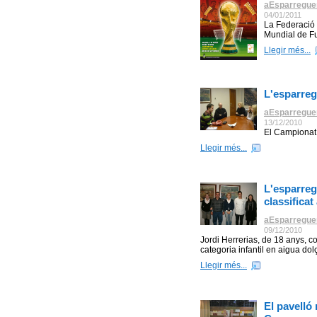
aEsparregue
04/01/2011
La Federació 
Mundial de Fu
Llegir més...
L'esparreg
aEsparregue
13/12/2010
El Campionat 
Llegir més...
L'esparreg
classificat
aEsparregue
09/12/2010
Jordi Herrerias, de 18 anys, c
categoria infantil en aigua dolça
Llegir més...
El pavelló