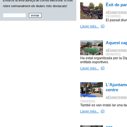
Envia'ns la teva adreça de correu electrònic si vols
Èxit de pa
rebre setmanalment els titulars més destacats!
aEsparregue
21/10/2011
El passat diu
Llegir més...
Aquest cap
aEsparregue
06/06/2011
Ha estat organitzada per la Di
entitats esportives.
Llegir més...
L'Ajuntamen
centre
aEsparregue
23/03/2011
També es van instal·lar una ta
Llegir més...