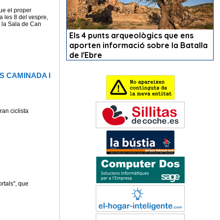
ue el proper
a les 8 del vespre,
 la Sala de Can
S CAMINADA I
an ciclista
rtals", que