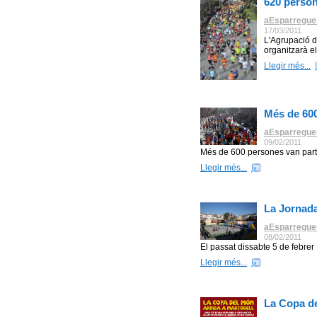
620 person
aEsparregue
17/03/2011
L'Agrupació d
organitzarà el
Llegir més...
Més de 600
aEsparregue
09/02/2011
Més de 600 persones van parti
Llegir més...
La Jornada
aEsparregue
08/02/2011
El passat dissabte 5 de febrer ,
Llegir més...
La Copa de