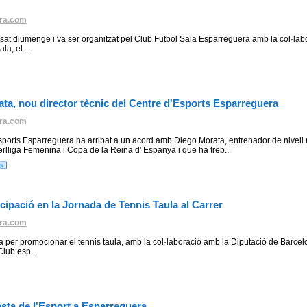
ra.com
ssat diumenge i va ser organitzat pel Club Futbol Sala Esparreguera amb la col·labo
a, el ...
ta, nou director tècnic del Centre d'Esports Esparreguera
ra.com
sports Esparreguera ha arribat a un acord amb Diego Morata, entrenador de nivell
erlliga Femenina i Copa de la Reina d' Espanya i que ha treb...
icipació en la Jornada de Tennis Taula al Carrer
ra.com
da per promocionar el tennis taula, amb la col·laboració amb la Diputació de Barcel
Club esp...
sta de l'Esport a Esparreguera