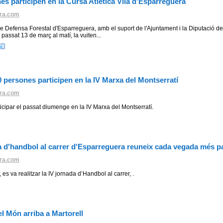
es participen en la Cursa Atlètica Vila d'Esparreguera
ra.com
e Defensa Forestal d'Esparreguera, amb el suport de l'Ajuntament i la Diputació d
 passat 13 de març al matí, la vuiten...
 persones participen en la IV Marxa del Montserratí
ra.com
cipar el passat diumenge en la IV Marxa del Montserratí.
 d'handbol al carrer d'Esparreguera reuneix cada vegada més pa
ra.com
 es va realitzar la IV jornada d’Handbol al carrer, .
l Món arriba a Martorell