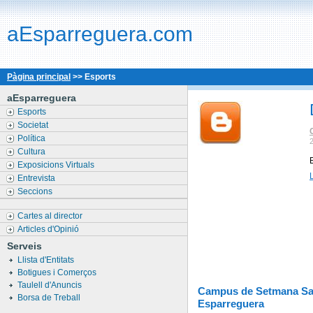
aEsparreguera.com
Pàgina principal
>> Esports
aEsparreguera
Esports
Societat
Política
Cultura
Exposicions Virtuals
Entrevista
Seccions
Cartes al director
Articles d'Opinió
Serveis
Llista d'Entitats
Botigues i Comerços
Taulell d'Anuncis
Campus de Setmana Sa
Borsa de Treball
Esparreguera