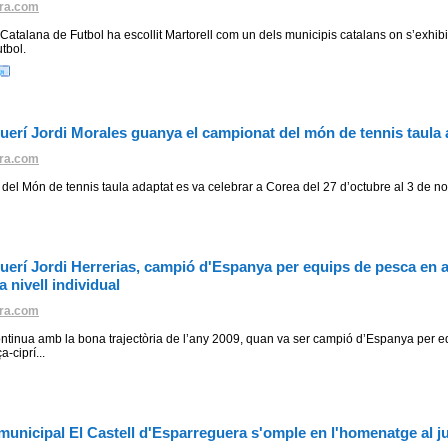
ra.com
Catalana de Futbol ha escollit Martorell com un dels municipis catalans on s’exhib
tbol.
uerí Jordi Morales guanya el campionat del món de tennis taula 
ra.com
del Món de tennis taula adaptat es va celebrar a Corea del 27 d’octubre al 3 de 
uerí Jordi Herrerias, campió d'Espanya per equips de pesca en a
 a nivell individual
ra.com
ontinua amb la bona trajectòria de l’any 2009, quan va ser campió d’Espanya per e
-ciprí...
 municipal El Castell d'Esparreguera s'omple en l'homenatge al 