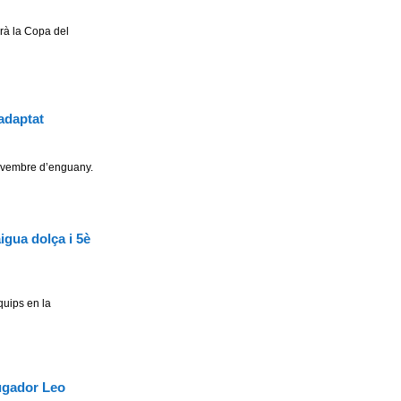
irà la Copa del
adaptat
novembre d’enguany.
igua dolça i 5è
quips en la
jugador Leo