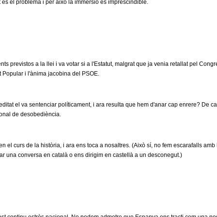
 és el problema i per això la immersió és imprescindible.
 previstos a la llei i va votar si a l'Estatut, malgrat que ja venia retallat pel Congr
tit Popular i l'ànima jacobina del PSOE.
ditat el va sentenciar políticament, i ara resulta que hem d'anar cap enrere? De 
ional de desobediència.
n el curs de la història, i ara ens toca a nosaltres. (Això sí, no fem escarafalls amb
 una conversa en català o ens dirigim en castellà a un desconegut.)