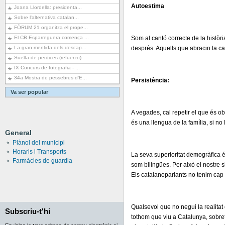
Autoestima
Joana Llordella: presidenta...
Sobre l'alternativa catalan...
FÒRUM 21 organitza el prope...
El CB Esparreguera comença ...
Som al cantó correcte de la històri
La gran mentida dels descap...
després. Aquells que abracin la ca
Suelta de perdices (refuerzo)
IX Concurs de fotografia - ...
34a Mostra de pessebres d'E...
Persistència:
Va ser popular
A vegades, cal repetir el que és ob
és una llengua de la família, si no 
General
Plànol del municipi
Horaris i Transports
La seva superioritat demogràfica é
Farmàcies de guardia
som bilingües. Per això el nostre s
Els catalanoparlants no tenim cap 
Qualsevol que no negui la realitat
Subscriu-t'hi
tothom que viu a Catalunya, sobreto