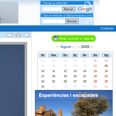
Buscar
Contacte
Agost
2026
Dl
Dm
Dc
Dj
Dv
Ds
Dg
27
28
29
30
31
01
02
03
04
05
06
07
08
09
10
11
12
13
14
15
16
17
18
19
20
21
22
23
24
25
26
27
28
29
30
31
01
02
03
04
05
06