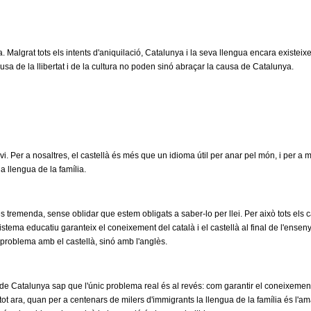
a. Malgrat tots els intents d'aniquilació, Catalunya i la seva llengua encara existeix
usa de la llibertat i de la cultura no poden sinó abraçar la causa de Catalunya.
vi. Per a nosaltres, el castellà és més que un idioma útil per anar pel món, i per a m
la llengua de la família.
s tremenda, sense oblidar que estem obligats a saber-lo per llei. Per això tots els 
istema educatiu garanteix el coneixement del català i el castellà al final de l'ensen
problema amb el castellà, sinó amb l'anglès.
 de Catalunya sap que l'únic problema real és al revés: com garantir el coneixement 
t ara, quan per a centenars de milers d'immigrants la llengua de la família és l'amaz