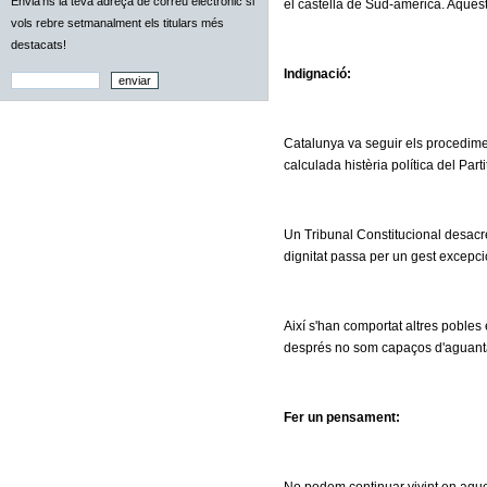
Envia'ns la teva adreça de correu electrònic si
el castellà de Sud-amèrica. Aquest
vols rebre setmanalment els titulars més
destacats!
Indignació:
Catalunya va seguir els procediments
calculada histèria política del Par
Un Tribunal Constitucional desacre
dignitat passa per un gest excepc
Així s'han comportat altres pobles e
després no som capaços d'aguantar
Fer un pensament: