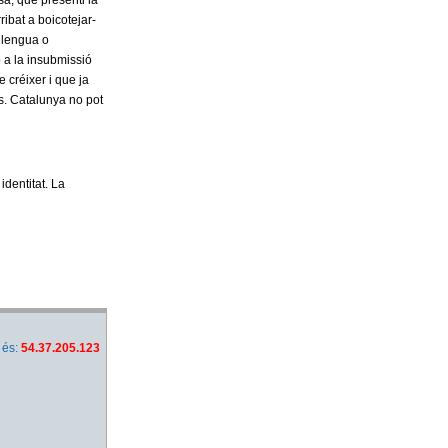
a, que presenti la
ribat a boicotejar-
 llengua o
 a la insubmissió
 créixer i que ja
s. Catalunya no pot
identitat. La
 és:
54.37.205.123