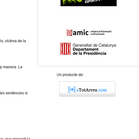
és, víctima de la
cap manera. La
Un producte de:
 les sentències si