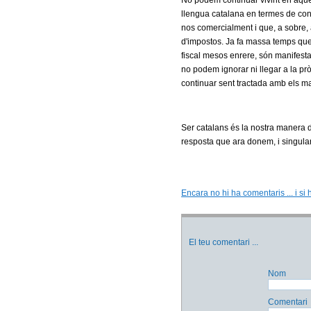
No podem continuar vivint en aque
llengua catalana en termes de confl
nos comercialment i que, a sobre, 
d'impostos. Ja fa massa temps que 
fiscal mesos enrere, són manifest
no podem ignorar ni llegar a la p
continuar sent tractada amb els m
Ser catalans és la nostra manera de
resposta que ara donem, i singularm
Encara no hi ha comentaris ... i si 
El teu comentari
...
Nom
Comentari