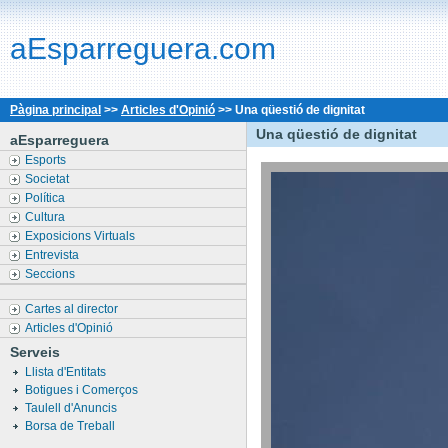
aEsparreguera.com
Pàgina principal
>>
Articles d'Opinió
>>
Una qüestió de dignitat
Una qüestió de dignitat
aEsparreguera
Esports
Societat
Política
Cultura
Exposicions Virtuals
Entrevista
Seccions
Cartes al director
Articles d'Opinió
Serveis
Llista d'Entitats
Botigues i Comerços
Taulell d'Anuncis
Borsa de Treball