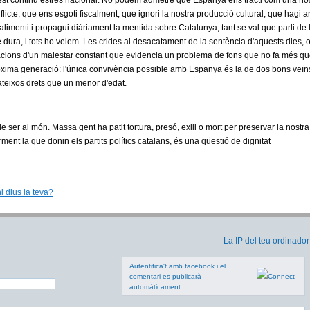
st continu estrès nacional. No podem admetre que Espanya ens tracti com una nos
icte, que ens esgoti fiscalment, que ignori la nostra producció cultural, que hagi ar
alimenti i propagui diàriament la mentida sobre Catalunya, tant se val que parli de
dura, i tots ho veiem. Les crides al desacatament de la sentència d'aquests dies, o
acions d'un malestar constant que evidencia un problema de fons que no fa més que
ròxima generació: l'única convivència possible amb Espanya és la de dos bons veïn
ateixos drets que un menor d'edat.
 ser al món. Massa gent ha patit tortura, presó, exili o mort per preservar la nostra 
ent la que donin els partits polítics catalans, és una qüestió de dignitat
hi dius la teva?
La IP del teu ordinador
Autentifica't amb facebook i el
comentari es publicarà
automàticament