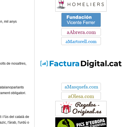
en, mil anys
olts de nosaltres,
catalanoparlants
yament obligatori.
i l'ús del català de
ic, l'àrab, l'urdú o