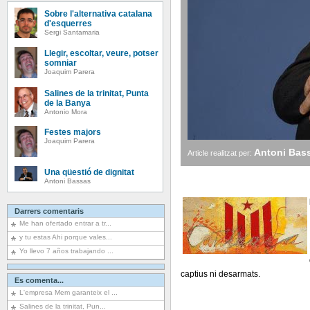
Sobre l'alternativa catalana
d'esquerres
Sergi Santamaria
Llegir, escoltar, veure, potser
somniar
Joaquim Parera
Salines de la trinitat, Punta
de la Banya
Antonio Mora
Festes majors
Joaquim Parera
Antoni Bas
Article realitzat per:
Una qüestió de dignitat
Antoni Bassas
Darrers comentaris
Me han ofertado entrar a tr...
y tu estas Ahi porque vales...
Yo llevo 7 años trabajando ...
captius ni desarmats.
Es comenta...
L'empresa Mem garanteix el ...
Salines de la trinitat, Pun...