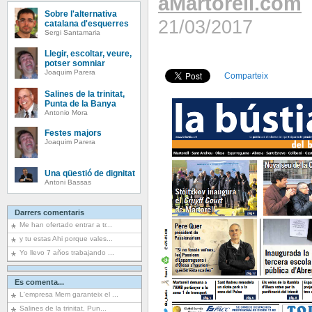
aMartorell.com
Sobre l'alternativa
21/03/2017
catalana d'esquerres
Sergi Santamaria
Llegir, escoltar, veure,
potser somniar
Joaquim Parera
Comparteix
Salines de la trinitat,
Punta de la Banya
Antonio Mora
Festes majors
Joaquim Parera
Una qüestió de dignitat
Antoni Bassas
Darrers comentaris
Me han ofertado entrar a tr...
y tu estas Ahi porque vales...
Yo llevo 7 años trabajando ...
Es comenta...
L'empresa Mem garanteix el ...
Salines de la trinitat, Pun...