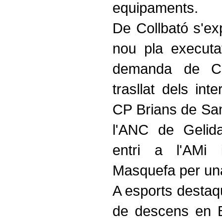
equipaments.
De Collbató s'exp
nou pla executat
demanda de Ca
trasllat dels in
CP Brians de Sant
l'ANC de Gelida
entri a l'AMi 
Masquefa per una
A esports desta
de descens en 