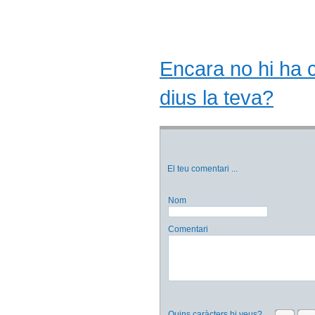
Encara no hi ha co
dius la teva?
El teu comentari
...
Nom
Comentari
Quins caràcters hi veus?