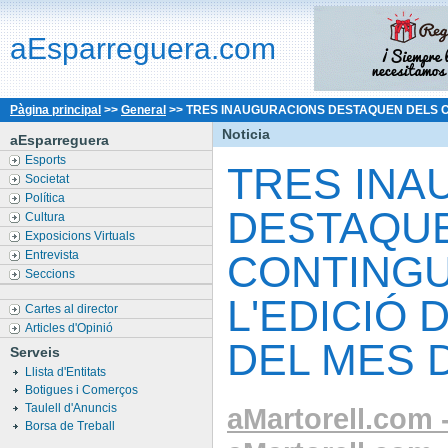
aEsparreguera.com
Pàgina principal
>>
General
>>
TRES INAUGURACIONS DESTAQUEN DELS CON
Noticia
aEsparreguera
Esports
TRES INA
Societat
Política
DESTAQU
Cultura
Exposicions Virtuals
Entrevista
CONTINGU
Seccions
L'EDICIÓ 
Cartes al director
Articles d'Opinió
DEL MES 
Serveis
Llista d'Entitats
Botigues i Comerços
Taulell d'Anuncis
aMartorell.com -
Borsa de Treball