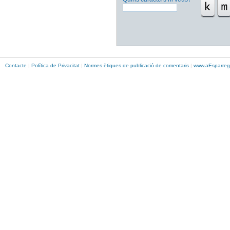
Contacte
|
Política de Privacitat
|
Normes ètiques de publicació de comentaris
|
www.
aEsparreg