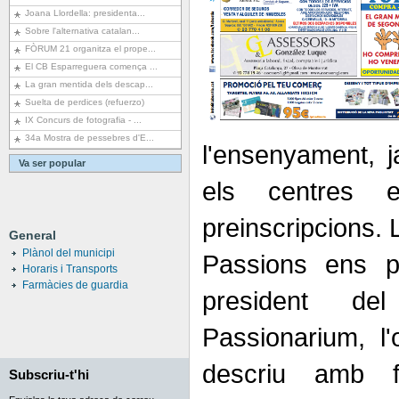
Joana Llordella: presidenta...
Sobre l'alternativa catalan...
FÒRUM 21 organitza el prope...
El CB Esparreguera comença ...
La gran mentida dels descap...
Suelta de perdices (refuerzo)
IX Concurs de fotografia - ...
34a Mostra de pessebres d'E...
l'ensenyament, j
Va ser popular
els centres e
preinscripcions. 
General
Plànol del municipi
Passions ens po
Horaris i Transports
Farmàcies de guardia
president del
Passionarium, l
descriu amb fi
Subscriu-t'hi