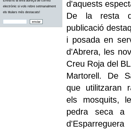
Envia'ns la teva adreça de correu
d'aquests espect
electrònic si vols rebre setmanalment
els titulars més destacats!
De la resta d
publicació desta
i posada en ser
d'Abrera, les nov
Creu Roja del BLN
Martorell. De S
que utilitzaran 
els mosquits, 
pedra seca a 
d'Esparreguera 