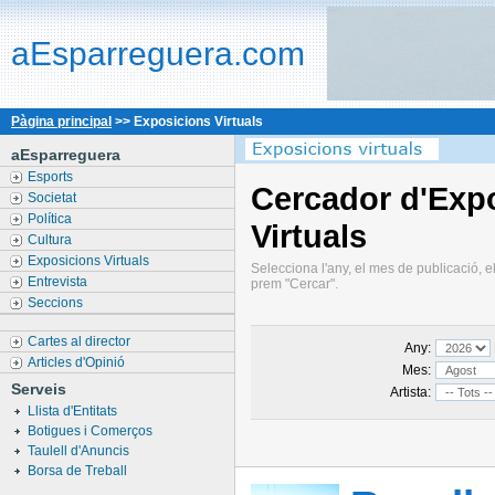
aEsparreguera.com
Pàgina principal
>> Exposicions Virtuals
aEsparreguera
Esports
Cercador d'Exp
Societat
Política
Virtuals
Cultura
Exposicions Virtuals
Selecciona l'any, el mes de publicació, el
Entrevista
prem "Cercar".
Seccions
Cartes al director
Any:
Articles d'Opinió
Mes:
Serveis
Artista:
Llista d'Entitats
Botigues i Comerços
Taulell d'Anuncis
Borsa de Treball