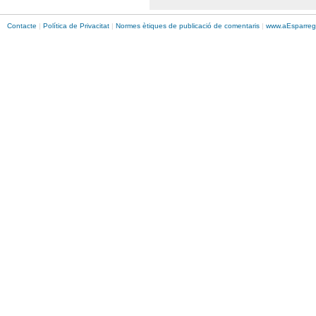
Contacte
|
Política de Privacitat
|
Normes ètiques de publicació de comentaris
|
www.
aEsparreg