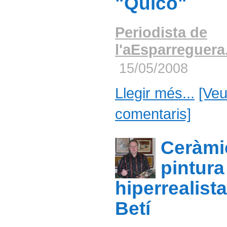
"Quico"
Periodista de
l'aEsparreguer
15/05/2008
Llegir més...
[Veu
comentaris]
Ceràmi
pintura
hiperrealist
Betí