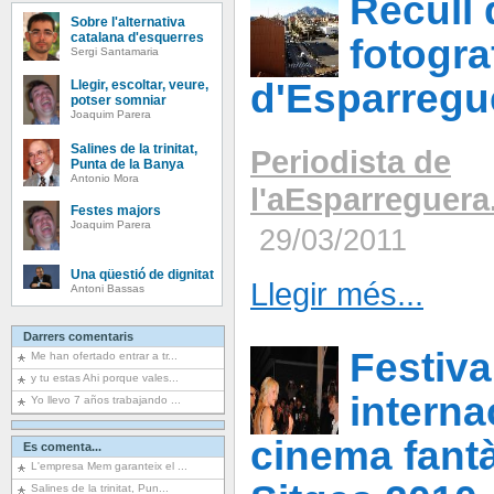
Recull 
Sobre l'alternativa
catalana d'esquerres
fotogra
Sergi Santamaria
d'Esparregu
Llegir, escoltar, veure,
potser somniar
Joaquim Parera
Salines de la trinitat,
Periodista de
Punta de la Banya
Antonio Mora
l'aEsparreguer
Festes majors
Joaquim Parera
29/03/2011
Una qüestió de dignitat
Llegir més...
Antoni Bassas
Darrers comentaris
Festiva
Me han ofertado entrar a tr...
y tu estas Ahi porque vales...
interna
Yo llevo 7 años trabajando ...
cinema fantà
Es comenta...
L'empresa Mem garanteix el ...
Salines de la trinitat, Pun...