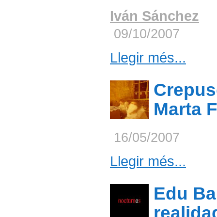
Iván Sánchez
09/10/2007
Llegir més...
Crepus
Marta F
16/05/2007
Llegir més...
Edu Ba
realida