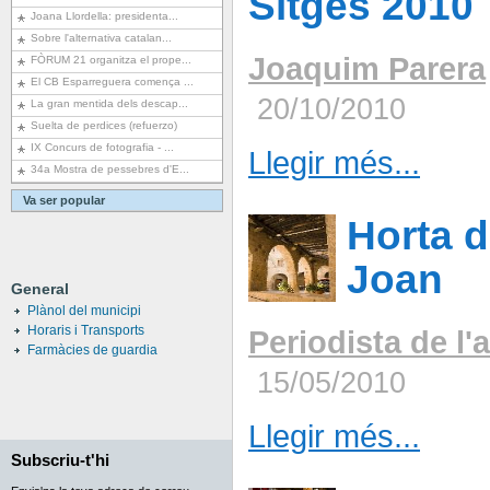
Sitges 2010
Joana Llordella: presidenta...
Sobre l'alternativa catalan...
Joaquim Parera
FÒRUM 21 organitza el prope...
El CB Esparreguera comença ...
20/10/2010
La gran mentida dels descap...
Suelta de perdices (refuerzo)
IX Concurs de fotografia - ...
Llegir més...
34a Mostra de pessebres d'E...
Va ser popular
Horta d
Joan
General
Plànol del municipi
Horaris i Transports
Periodista de l
Farmàcies de guardia
15/05/2010
Llegir més...
Subscriu-t'hi