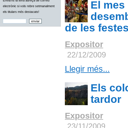
Envia'ns la teva adreça de correu
El mes
electrònic si vols rebre setmanalment
els titulars més destacats!
desemb
de les feste
Expositor
22/12/2009
Llegir més...
Els col
tardor
Expositor
23/11/2009