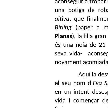
aconseguiria trobar 
una botiga de ro
altiva
, que finalme
Birling
(paper a m
Planas
), la filla gr
és una noia de 21 
seva vida-
aconseg
novament acomiada
Aquí la des
el seu nom d’
Eva 
en un intent deses
vida i començar de