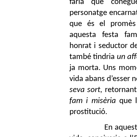
faria que cone
personatge encarnat
que és el promè
aquesta festa famil
honrat i seductor de
també tindria
un aff
ja morta. Uns momen
vida abans d’esser
seva sort,
retornant
fam i misèria
que la
prostitució.
En aquest