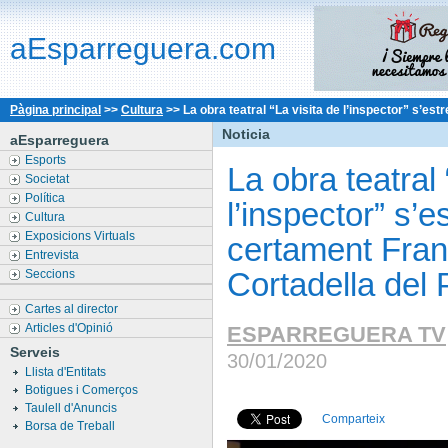
aEsparreguera.com
Pàgina principal
>>
Cultura
>>
La obra teatral “La visita de l’inspector” s’est
Noticia
aEsparreguera
Esports
La obra teatral 
Societat
Política
l’inspector” s’
Cultura
Exposicions Virtuals
certament Fran
Entrevista
Cortadella del 
Seccions
Cartes al director
Articles d'Opinió
ESPARREGUERA TV
Serveis
30/01/2020
Llista d'Entitats
Botigues i Comerços
Taulell d'Anuncis
Comparteix
Borsa de Treball