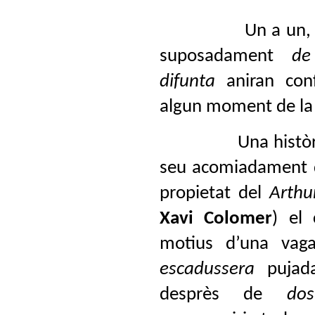
Un a un,
suposadament
de
difunta
aniran con
algun moment de la 
Una histò
seu acomiadament de
propietat del
Arthu
Xavi Colomer
) el
motius d’una va
escadussera
pujada
desprès de
do