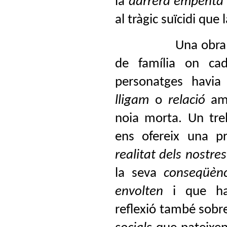
la
darrera empenta
al tràgic suïcidi que 
Una obra
de família on cad
personatges havi
lligam
o
relació
amb
noia morta. Un tre
ens ofereix una p
realitat dels nostre
la seva
conseqüèn
envolten
i que ha
reflexió també sobre 