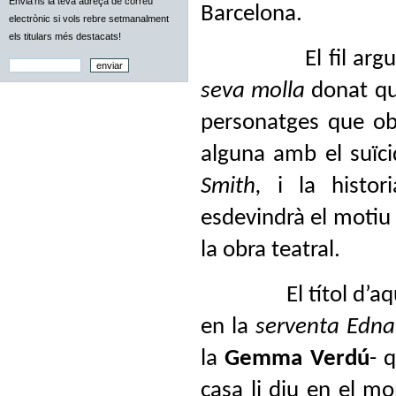
Envia'ns la teva adreça de correu
Barcelona.
electrònic si vols rebre setmanalment
els titulars més destacats!
El fil ar
seva molla
donat qu
personatges que obr
alguna amb el suïc
Smith,
i la histor
esdevindrà el motiu
la obra teatral.
El títol d’a
en la
serventa Edna
la
Gemma Verdú
- 
casa li diu en el m