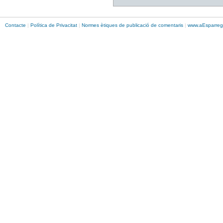
Contacte
|
Política de Privacitat
|
Normes ètiques de publicació de comentaris
|
www.
aEsparreg