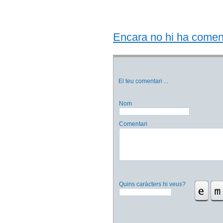
Encara no hi ha comentar
El teu comentari
...
Nom
Comentari
Quins caràcters hi veus?