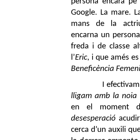
persona encara pe i
Google. La mare. 
mans de la actr
encarna un persona
freda i de classe a
l’
Eric
, i que amés e
Beneficència Femen
I efectivam
lligam amb la noia
en el moment
desesperació
acudiri
cerca d’un auxili qu