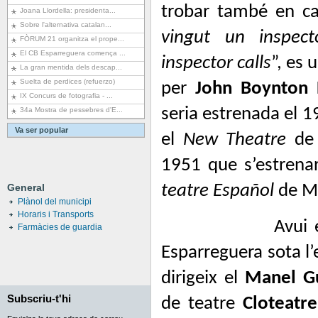
trobar també en c
Joana Llordella: presidenta...
Sobre l'alternativa catalan...
vingut un inspect
FÒRUM 21 organitza el prope...
El CB Esparreguera comença ...
inspector calls
”, es 
La gran mentida dels descap...
Suelta de perdices (refuerzo)
per
John Boynton P
IX Concurs de fotografia - ...
seria estrenada el 1
34a Mostra de pessebres d'E...
Va ser popular
el
New Theatre
de 
1951 que s’estrenar
General
teatre Español
de M
Plànol del municipi
Horaris i Transports
Avui 
Farmàcies de guardia
Esparreguera sota l’
dirigeix el
Manel Gu
Subscriu-t'hi
de teatre
Cloteatr