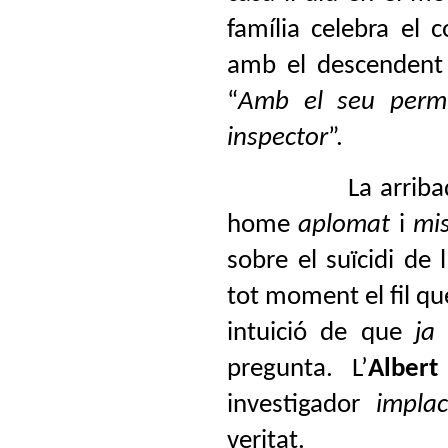
família celebra el 
amb el descendent d
“
Amb el seu permí
inspector
”.
La arrib
home
aplomat
i
mis
sobre el suïcidi de l
tot moment el fil q
intuició de que
ja
pregunta. L’
Alber
investigador
implac
veritat.