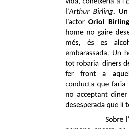
vida, coneixeria a l’
E
l’
Arthur Birling
. Un
l’actor
Oriol Birlin
home no gaire dese
més, és es alcoh
embarassada. Un h
tot robaria
diners d
fer front a aque
conducta que faria 
no acceptant diner 
desesperada que li t
Sobre l