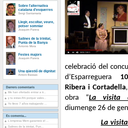
Sobre l'alternativa
catalana d'esquerres
Sergi Santamaria
Llegir, escoltar, veure,
potser somniar
Joaquim Parera
Salines de la trinitat,
Punta de la Banya
Antonio Mora
Festes majors
Joaquim Parera
celebració del concu
Una qüestió de dignitat
Antoni Bassas
d’Esparreguera
1
Ribera i Cortadella
Darrers comentaris
Me han ofertado entrar a tr...
obra “
La visita 
y tu estas Ahi porque vales...
Yo llevo 7 años trabajando ...
diumenge 26 de gen
Es comenta...
La visita
L'empresa Mem garanteix el ...
Salines de la trinitat, Pun...