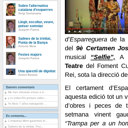
Sobre l'alternativa
catalana d'esquerres
Sergi Santamaria
Llegir, escoltar, veure,
potser somniar
Joaquim Parera
d’Esparreguera
de la 
Salines de la trinitat,
Punta de la Banya
Antonio Mora
del
9è Certamen Jos
Festes majors
musical
“Selfie”,
A c
Joaquim Parera
Teatre
del Foment Cult
Una qüestió de dignitat
Rei, sota la direcció d
Antoni Bassas
El certament d’Espa
Darrers comentaris
Me han ofertado entrar a tr...
aquesta edició tot un v
y tu estas Ahi porque vales...
d’obres i peces de t
Yo llevo 7 años trabajando ...
setmana vinent gau
Es comenta...
L'empresa Mem garanteix el ...
“Trampa per a un hom
Salines de la trinitat, Pun...