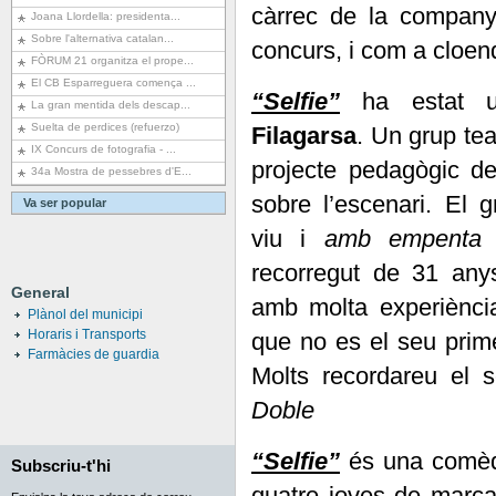
càrrec de la company
Joana Llordella: presidenta...
Sobre l'alternativa catalan...
concurs, i com a cloen
FÒRUM 21 organitza el prope...
El CB Esparreguera comença ...
“Selfie”
ha estat un
La gran mentida dels descap...
Suelta de perdices (refuerzo)
Filagarsa
. Un grup te
IX Concurs de fotografia - ...
projecte pedagògic de
34a Mostra de pessebres d'E...
sobre l’escenari. El 
Va ser popular
viu i
amb empent
recorregut de 31 any
General
amb molta experiència
Plànol del municipi
Horaris i Transports
que no es el seu prime
Farmàcies de guardia
Molts recordareu el s
Doble
“Selfie”
és una comèd
Subscriu-t'hi
quatre joves de marca