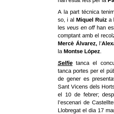
han estat fets per la
Pa
A la part técnica teni
so, i al
Miquel Ruiz
a 
les
veus en off
han es
comptant amb el reco
Mercè Álvarez,
l’
Alex
la
Montse López
.
Selfie
tanca el concu
tanca portes per el púb
de gener es presenta
Sant Vicens dels Horts
el 10 de febrer; des
l’escenari de Castellt
Llobregat el dia 17 mar