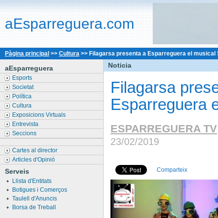
aEsparreguera.com
Pàgina principal
>>
Cultura
>>
Filagarsa presenta a Esparreguera el musical 
Noticia
aEsparreguera
Esports
Filagarsa pres
Societat
Política
Esparreguera el
Cultura
Exposicions Virtuals
Entrevista
ESPARREGUERA TV
Seccions
23/02/2019
Cartes al director
Articles d'Opinió
Comparteix
Serveis
Llista d'Entitats
Botigues i Comerços
Taulell d'Anuncis
Borsa de Treball