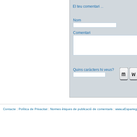
El teu comentari
...
Nom
Comentari
Quins caràcters hi veus?
Contacte
|
Política de Privacitat
|
Normes ètiques de publicació de comentaris
|
www.
aEsparreg