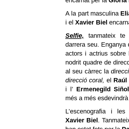
encarnat per la
Gloria
A la part masculina
Eli
i el
Xavier Biel
encarn
Selfie,
tanmateix te 
darrera seu. Enganya
actors i actrius sobre
nodrit quadre de direcc
al seu càrrec la
direcc
direcció coral,
el
Raúl
i l’
Ermenegild Siño
més a més esdevindr
L’escenografia i les
Xavier Biel
. Tanmateix