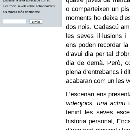
Envia'ns la teva adreça de correu
electrònic si vols rebre setmanalment
o comparteixen un pis
els titulars més destacats!
moments ho deixa d’es
dos nois. Cadascú am
les seves il·lusions i
ens poden recordar l
d’avui dia per tal d’ob
dia de demà. Però, c
plena d’entrebancs i di
acabaran com un les vo
L’escenari ens presen
videojocs,
una actriu
i
tenint les seves esc
historia personal, Enca