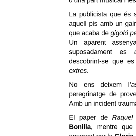
d’una part musical i l
La publicista que és 
aquell pis amb un gai
que acaba de
gigoló p
Un aparent assen
suposadament es
descobrint-se que e
extres
.
No ens deixem l’
a
peregrinatge de prove
Amb un incident traumàt
El paper de
Raque
Bonilla
, mentre que 