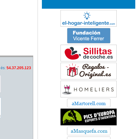
 és:
54.37.205.123