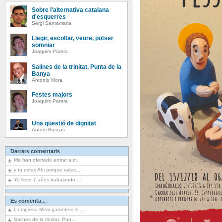
Sobre l'alternativa catalana
d'esquerres
Sergi Santamaria
Llegir, escoltar, veure, potser
somniar
Joaquim Parera
Salines de la trinitat, Punta de la
Banya
Antonio Mora
Festes majors
Joaquim Parera
Una qüestió de dignitat
Antoni Bassas
Darrers comentaris
Me han ofertado entrar a tr...
y tu estas Ahi porque vales...
Yo llevo 7 años trabajando ...
Es comenta...
L'empresa Mem garanteix el ...
Salines de la trinitat, Pun...