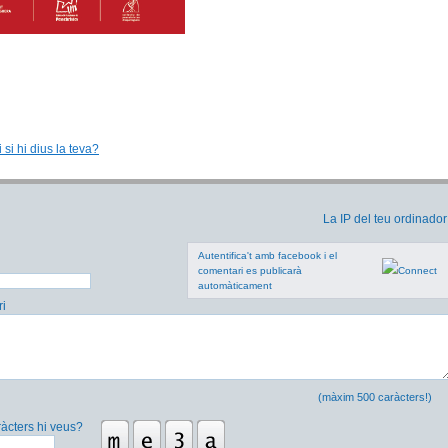
 si hi dius la teva?
La IP del teu ordinador
Autentifica't amb facebook i el
comentari es publicarà
automàticament
i
(màxim 500 caràcters!)
àcters hi veus?