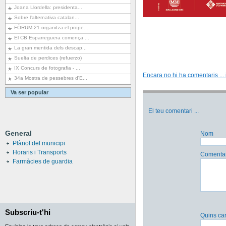
Joana Llordella: presidenta...
Sobre l'alternativa catalan...
FÒRUM 21 organitza el prope...
El CB Esparreguera comença ...
La gran mentida dels descap...
Suelta de perdices (refuerzo)
IX Concurs de fotografia - ...
Encara no hi ha comentaris ... i
34a Mostra de pessebres d'E...
Va ser popular
El teu comentari
...
General
Nom
Plànol del municipi
Horaris i Transports
Comentar
Farmàcies de guardia
Subscriu-t'hi
Quins car