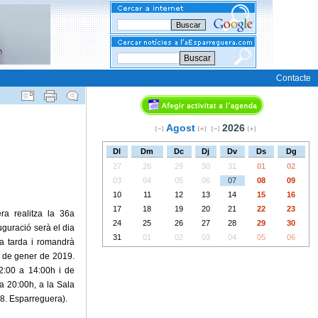
Buscar
Contacte
Agost
2026
Dl
Dm
Dc
Dj
Dv
Ds
Dg
27
28
29
30
31
01
02
03
04
05
06
07
08
09
10
11
12
13
14
15
16
17
18
19
20
21
22
23
ra realitza la 36a
24
25
26
27
28
29
30
guració serà el dia
31
01
02
03
04
05
06
a tarda i romandrà
6 de gener de 2019.
12:00 a 14:00h i de
 a 20:00h, a la Sala
38. Esparreguera).