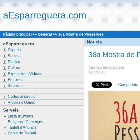
aEsparreguera.com
Pàgina principal
>>
General
>>
36a Mostra de Pessebres
Noticia
aEsparreguera
Esports
36a Mostra de 
Societat
Política
aEsparreguera.com
Cultura
12/12/2018
Exposicions Virtuals
Entrevista
Comparteix
Seccions
Cartes al director
Articles d'Opinió
Serveis
Llista d'Entitats
Botigues i Comerços
Taulell d'Anuncis
Borsa de Treball