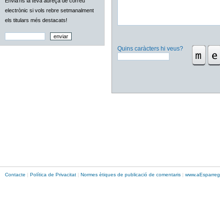
Envia'ns la teva adreça de correu
electrònic si vols rebre setmanalment
els titulars més destacats!
Quins caràcters hi veus?
Contacte
|
Política de Privacitat
|
Normes ètiques de publicació de comentaris
|
www.
aEsparreg