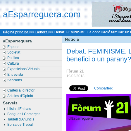
aEsparreguera.com
Pàgina principal
>>
General
>>
Debat: FEMINISME. La conciliació familiar, un 
Noticia
aEsparreguera
Esports
Debat: FEMINISME. La 
Societat
benefici o un parany
Política
Cultura
Exposicions Virtuals
Fòrum 21
Entrevista
19/02/2018
Seccions
Comparteix
Cartes al director
Articles d'Opinió
Serveis
Llista d'Entitats
Botigues i Comerços
Taulell d'Anuncis
Borsa de Treball