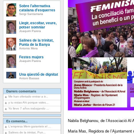
Sobre l'alternativa
catalana d'esquerres
Sergi Santamaria
Llegir, escoltar, veure,
potser somniar
Joaquim Parera
Salines de la trinitat,
Punta de la Banya
Antonio Mora
Festes majors
Joaquim Parera
Una qüestió de dignitat
Antoni Bassas
Darrers comentaris
Me han ofertado entrar a tr...
y tu estas Ahi porque vales...
Yo llevo 7 años trabajando ...
Nabila Belghanou, de l’Associació Al
Es comenta...
L'empresa Mem garanteix el ...
Maria Mas, Regidora de l’Ajuntament 
Salines de la trinitat, Pun...