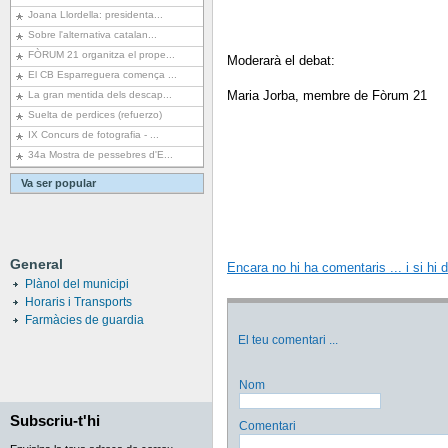
Joana Llordella: presidenta...
Sobre l'alternativa catalan...
FÒRUM 21 organitza el prope...
Moderarà el debat:
El CB Esparreguera comença ...
Maria Jorba, membre de Fòrum 21
La gran mentida dels descap...
Suelta de perdices (refuerzo)
IX Concurs de fotografia - ...
34a Mostra de pessebres d'E...
Va ser popular
General
Encara no hi ha comentaris ... i si hi 
Plànol del municipi
Horaris i Transports
Farmàcies de guardia
El teu comentari
...
Nom
Subscriu-t'hi
Comentari