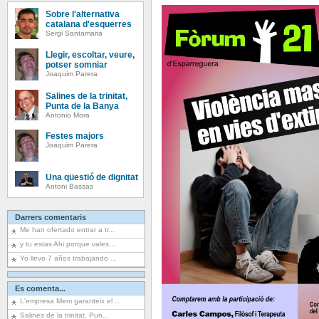
Sobre l'alternativa
catalana d'esquerres
Sergi Santamaria
Llegir, escoltar, veure,
potser somniar
Joaquim Parera
Salines de la trinitat,
Punta de la Banya
Antonio Mora
Festes majors
Joaquim Parera
Una qüestió de dignitat
Antoni Bassas
Darrers comentaris
Me han ofertado entrar a tr...
y tu estas Ahi porque vales...
Yo llevo 7 años trabajando ...
Es comenta...
L'empresa Mem garanteix el ...
Salines de la trinitat, Pun...