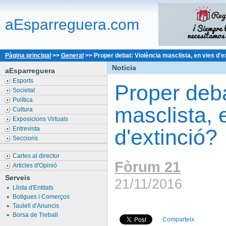
aEsparreguera.com
Pàgina principal
>>
General
>>
Proper debat: Violència masclista, en vies d'e
Noticia
aEsparreguera
Esports
Proper deba
Societat
Política
masclista, 
Cultura
Exposicions Virtuals
Entrevista
d'extinció?
Seccions
Cartes al director
Fòrum 21
Articles d'Opinió
Serveis
21/11/2016
Llista d'Entitats
Botigues i Comerços
Taulell d'Anuncis
Borsa de Treball
Comparteix