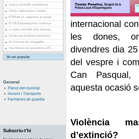
Joana Llordella: presidenta...
Sobre l'alternativa catalan...
FÒRUM 21 organitza el prope...
internacional con
El CB Esparreguera comença ...
La gran mentida dels descap...
les dones, or
Suelta de perdices (refuerzo)
IX Concurs de fotografia - ...
divendres dia 25
34a Mostra de pessebres d'E...
Va ser popular
del vespre i co
Can Pasqual,
General
aquesta ocasió so
Plànol del municipi
Horaris i Transports
Farmàcies de guardia
Violència ma
Subscriu-t'hi
d’extinció?