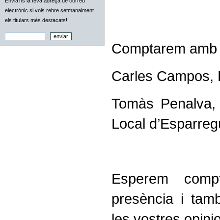
Envia'ns la teva adreça de correu
electrònic si vols rebre setmanalment
els titulars més destacats!
Comptarem amb la
Carles Campos, F
Tomàs Penalva, 
Local d’Esparreg
Esperem comp
presència i tam
les vostres opini