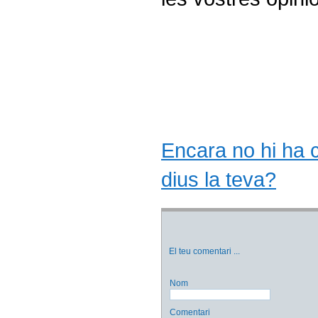
Encara no hi ha co
dius la teva?
El teu comentari
...
Nom
Comentari