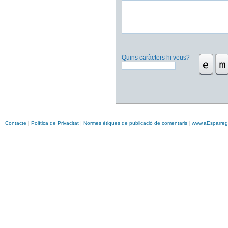
Quins caràcters hi veus?
Contacte
|
Política de Privacitat
|
Normes ètiques de publicació de comentaris
|
www.
aEsparreg