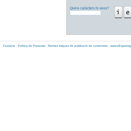
Quins caràcters hi veus?
Contacte
|
Política de Privacitat
|
Normes ètiques de publicació de comentaris
|
www.
aEsparreg