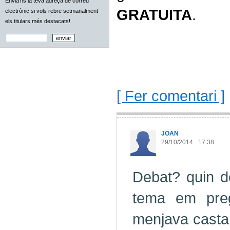
Envia'ns la teva adreça de correu
GRATUITA
.
electrònic si vols rebre setmanalment
els titulars més destacats!
[ Fer comentari ]
JOAN
29/10/2014
17:38
Debat? quin d
tema em preg
menjava castan