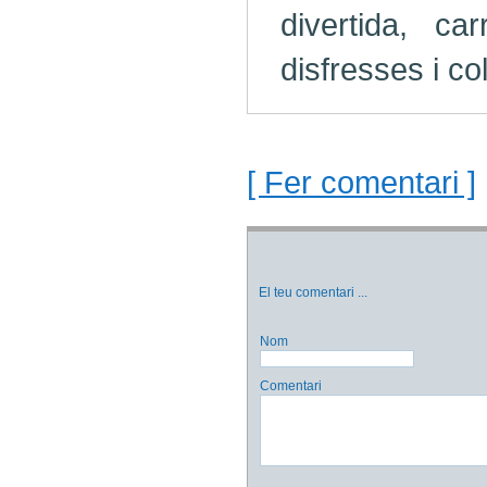
divertida, ca
disfresses i col
[ Fer comentari ]
El teu comentari
...
Nom
Comentari