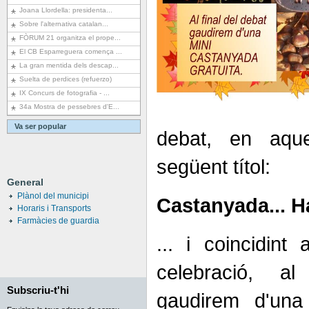
Joana Llordella: presidenta...
Sobre l'alternativa catalan...
FÒRUM 21 organitza el prope...
El CB Esparreguera comença ...
La gran mentida dels descap...
Suelta de perdices (refuerzo)
IX Concurs de fotografia - ...
34a Mostra de pessebres d'E...
Va ser popular
debat, en aqu
següent títol:
General
Plànol del municipi
Castanyada... H
Horaris i Transports
Farmàcies de guardia
... i coincidint
celebració, a
Subscriu-t'hi
gaudirem d'un