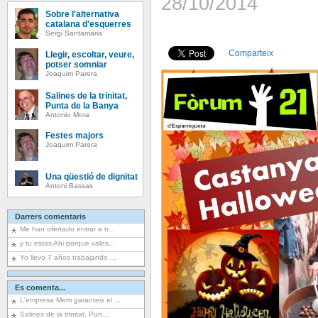
28/10/2014
Sobre l'alternativa
catalana d'esquerres
Sergi Santamaria
Comparteix
Llegir, escoltar, veure,
potser somniar
Joaquim Parera
Salines de la trinitat,
Punta de la Banya
Antonio Mora
Festes majors
Joaquim Parera
Una qüestió de dignitat
Antoni Bassas
Darrers comentaris
Me han ofertado entrar a tr...
y tu estas Ahi porque vales...
Yo llevo 7 años trabajando ...
Es comenta...
L'empresa Mem garanteix el ...
Salines de la trinitat, Pun...