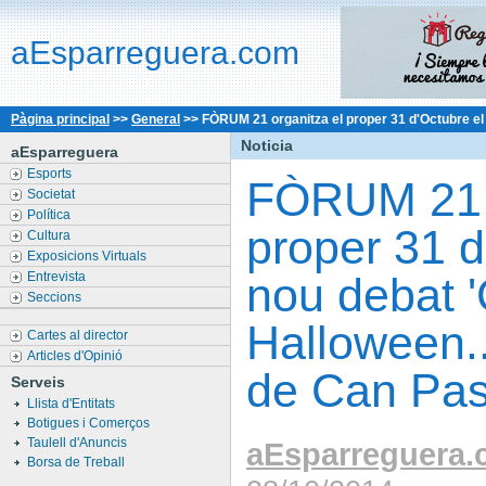
aEsparreguera.com
Pàgina principal
>>
General
>>
FÒRUM 21 organitza el proper 31 d'Octubre el 
Noticia
aEsparreguera
Esports
FÒRUM 21 o
Societat
Política
proper 31 d
Cultura
Exposicions Virtuals
Entrevista
nou debat '
Seccions
Halloween..
Cartes al director
Articles d'Opinió
de Can Pas
Serveis
Llista d'Entitats
Botigues i Comerços
Taulell d'Anuncis
aEsparreguera
Borsa de Treball