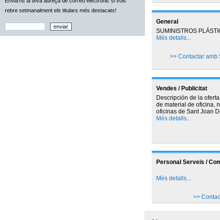
Envia'ns la teva adreça de correu electrònic si vols
rebre setmanalment els titulars més destacats!
General
SUMINISTROS PLÁSTI
Més detalls...
>> Contactar amb
Vendes / Publicitat
Descripción de la oferta
de material de oficina, 
oficinas de Sant Joan D
Més detalls...
Personal Serveis / Co
Més detalls...
>> Conta