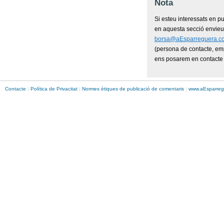
Nota
Si esteu interessats en pu
en aquesta secció envieu 
borsa@aEsparreguera.c
(persona de contacte, emp
ens posarem en contacte 
Contacte
|
Política de Privacitat
|
Normes ètiques de publicació de comentaris
|
www.
aEsparreg