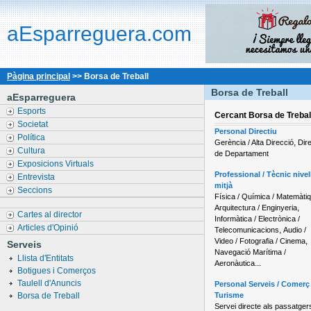
aEsparreguera.com
Pàgina principal
>> Borsa de Treball
Borsa de Treball
aEsparreguera
Esports
Cercant
Borsa de Trebal
Societat
Personal Directiu
Política
,
Gerència / Alta Direcció
Dir
Cultura
de Departament
Exposicions Virtuals
Professional / Tècnic nivel
Entrevista
mitjà
Seccions
Física / Química / Matemàti
,
Arquitectura / Enginyeria
Cartes al director
Informàtica / Electrònica /
Articles d'Opinió
,
Telecomunicacions
Audio /
,
Video / Fotografia / Cinema
Serveis
Navegació Marítima /
Llista d'Entitats
...
Aeronàutica
Botigues i Comerços
Taulell d'Anuncis
Personal Serveis / Comerç 
Borsa de Treball
Turisme
Servei directe als passatger