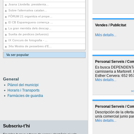
Joana Llordella: presidenta...
Sobre l'alternativa catalan...
FÒRUM 21 organitza el prope...
El CB Esparreguera comença ...
Vendes / Publicitat
La gran mentida dels descap...
Suelta de perdices (refuerzo)
Més detalls...
IX Concurs de fotografia - ...
34a Mostra de pessebres d'E...
Va ser popular
Personal Serveis / Co
Es busca DEPENDENTA
carnisseria a Martorell.
Esther Cervera: 652 95
General
Més detalls...
Plànol del municipi
Horaris i Transports
>
Farmàcies de guardia
Personal Serveis / Co
Descripción de la ofert
un/a comercial junio par
Més detalls...
Subscriu-t'hi