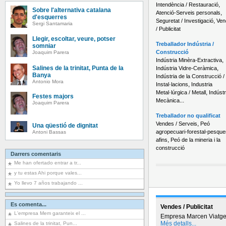
,
Intendència / Restauració
Sobre l'alternativa catalana
,
Atenció-Serveis personals
d'esquerres
,
Seguretat / Investigació
Ven
Sergi Santamaria
/ Publicitat
Llegir, escoltar, veure, potser
Treballador Indústria /
somniar
Construcció
Joaquim Parera
,
Indústria Minèra-Extractiva
Salines de la trinitat, Punta de la
,
Indústria Vidre-Ceràmica
Banya
Indústria de la Construcció /
Antonio Mora
,
Instal·lacions
Industria
,
Metal·lúrgica / Metall
Indústr
Festes majors
...
Mecànica
Joaquim Parera
Treballador no qualificat
,
Vendes / Serveis
Peó
Una qüestió de dignitat
agropecuari-forestal-pesquer
Antoni Bassas
,
afins
Peó de la mineria i la
construcció
Darrers comentaris
Me han ofertado entrar a tr...
y tu estas Ahi porque vales...
Yo llevo 7 años trabajando ...
Es comenta...
Vendes / Publicitat
L'empresa Mem garanteix el ...
Empresa Marcen Viatg
Més detalls...
Salines de la trinitat, Pun...