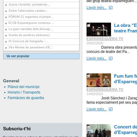
del grup teatral esparreguerí...
Joana Llordella: presidenta...
Llegir més...
Sobre l'alternativa catalan...
FÒRUM 21 organitza el prope...
El CB Esparreguera comença ...
La obra “E
La gran mentida dels descap...
teatre Fra
Suelta de perdices (refuerzo)
ESPARREGUERA TV
IX Concurs de fotografia - ...
20/02/2020
Darrera obra presentada a
34a Mostra de pessebres d'E...
concurs de teatre del Pa...
Va ser popular
Llegir més...
Fum fum fu
General
d’Esparre
Plànol del municipi
ESPARREGUERA TV
Horaris i Transports
14/02/2020
Farmàcies de guardia
Jordi Sánchez i Zaragoza 
fama especialment pel seu pap
Llegir més...
Concert de
Subscriu-t'hi
d’Esparre