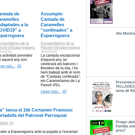
antada de
Assumpte:
aramelles
Cantada de
daptades a la
Caramelles
OVID19” a
“confinades” a
36a Mostra
sparreguera
Esparreguera
ramellaires de la
Caramellaires de la
ssió d'Esparreguera
Passió d'Esparreguera
/03/2021
08/04/2020
s activitats previstes
La cantada excepcional
r aquest any son:
d'aquest any, se
celebrarà als balcons i
egir més...
finestres de la vila, i ho
hem batejat amb el nom
de "Cantada confinada",
els Caramellaires de La
Presentaci
Passió d'Es...
TALLADES.
nena de Rú
Llegir més...
a” tanca el 10è Certamen Francesc
ortadella del Patronat Parroquial
Proper deba
ERA TV
Família uni
preu?
a Esparreguera amb la pujada a l’escenari