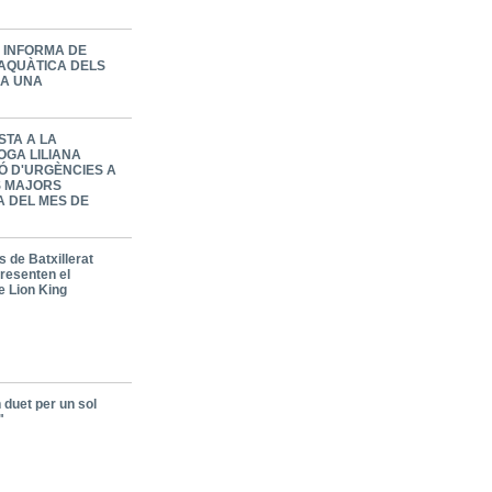
A INFORMA DE
 AQUÀTICA DELS
 A UNA
STA A LA
OGA LILIANA
Ó D'URGÈNCIES A
ES MAJORS
A DEL MES DE
 de Batxillerat
presenten el
e Lion King
 duet per un sol
"