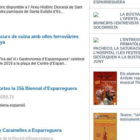
ESPARREGUERA
òric disponible a l’ Arxiu Històric Diocesà de Sant
stra parròquia de Santa Eulàlia d’Es...
LA BÚSTI
L'OFERTA
MUNICIPIS I ENTREVISTA
SOCORRISTA
curs de cuina amb olles ferroviàries
L'ENTREVI
nya
PRIMATÒL
PACHECO, LA SATURACI
L'HOSPITAL I LES FEST
DESTAQUEN A LA BÚSTI
“Fira del Vi i Gastronomia d’Esparreguera” celebrat
JUNY
e 2019 a la plaça del Centre d’Esparr...
Els alumnes
Artístic re
musical Th
ortes la 15à Biennal d'Esparreguera
ERA TV
 plena expansió
Teatre: "Un
instrument
e Caramelles a Esparreguera
s de la Passió d'Esparreguera