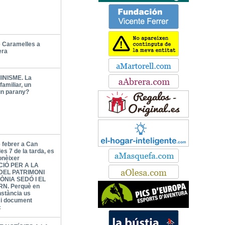
 Caramelles a
era
INISME. La
familiar, un
un parany?
e febrer a Can
les 7 de la tarda, es
onèixer
CIÓ PER A LA
DEL PATRIMONI
ÒNIA SEDÓ I EL
N. Perquè en
nstància us
l i document
c