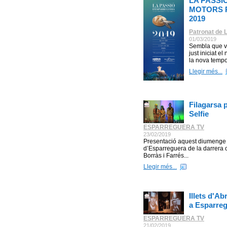
LA PASSI
MOTORS P
2019
Patronat de 
01/03/2019
Sembla que va
just iniciat e
la nova temp
Llegir més...
Filagarsa 
Selfie
ESPARREGUERA TV
23/02/2019
Presentació aquest diumenge 1
d’Esparreguera de la darrera 
Borràs i Farrés...
Llegir més...
Illets d'A
a Esparre
ESPARREGUERA TV
21/02/2019