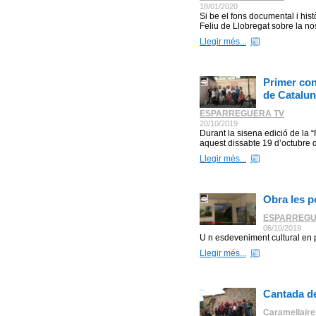
18/01/2020
Si be el fons documental i hist
Feliu de Llobregat sobre la no
Llegir més...
Primer con
de Catalu
ESPARREGUERA TV
20/10/2019
Durant la sisena edició de la 
aquest dissabte 19 d’octubre d
Llegir més...
Obra les p
ESPARREGU
06/10/2019
U n esdeveniment cultural en
Llegir més...
Cantada d
Caramellaire