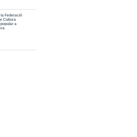
 la Federació
de Cultura
 popular a
era