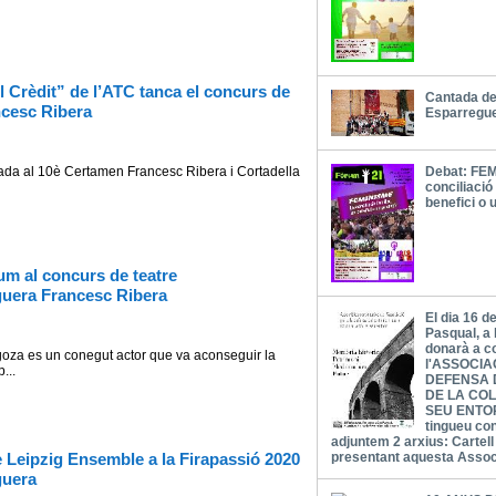
l Crèdit” de l’ATC tanca el concurs de
Cantada de
ncesc Ribera
Esparregu
l 10è Certamen Francesc Ribera i Cortadella
Debat: FEM
conciliació 
benefici o 
m al concurs de teatre
guera Francesc Ribera
El dia 16 d
Pasqual, a 
donarà a c
es un conegut actor que va aconseguir la
l'ASSOCIA
...
DEFENSA 
DE LA COL
SEU ENTOR
tingueu co
adjuntem 2 arxius: Cartel
 Leipzig Ensemble a la Firapassió 2020
presentant aquesta Asso
guera