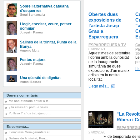
Sobre l'alternativa catalana
d'esquerres
Obertes dues
C
Sergi Santamaria
exposicions de
C
Llegir, escoltar, veure, potser
l'artista Josep
“a
somniar
Grau a
C
Joaquim Parera
Esparreguera
E
Salines de la trinitat, Punta de la
ESPARREGUERA TV
Ca
Banya
07/09/2021
Pa
Antonio Mora
Aquest mes de setembre
30
l’obrim amb la curiositat
Le
Festes majors
de la inauguració
pe
Joaquim Parera
simultània de dues
Ll
exposicions d’un mateix
artista en la nostra
Una qüestió de dignitat
localitat.
Antoni Bassas
Llegir més...
Darrers comentaris
Me han ofertado entrar a tr...
y tu estas Ahi porque vales...
“La Revolt
Yo llevo 7 años trabajando ...
Ribera i C
Es comenta...
ESPARREGU
L'empresa Mem garanteix el ...
27/02/2020
Fi de temporada de teatre 
Salines de la trinitat, Pun...