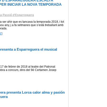
Ó D’ESPARREGUERA ESCALFA
ER INICIAR LA NOVA TEMPORADA
La Passió d'Esparreguera
 ser ahir que es tancava la temporada 2018, i tot
l nou any, j a fa setmanes que s’està treballant amb
orada.
presenta a Esparreguera el musical
7 de febrer de 2018 al teatre del Patronat
obra a concurs, dins del 9è Certamen Josep
brera presenta Lorca calor alma y pasión
guera