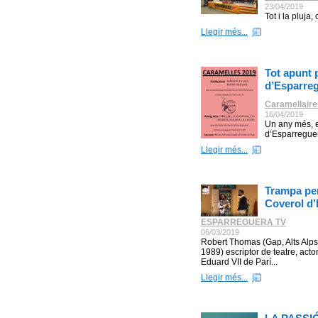
23/04/2019
Tot i la pluja
Llegir més...
Tot apunt 
d’Esparre
Caramellaire
16/04/2019
Un any més, e
d’Esparreguer
Llegir més...
Trampa per
Coverol d
ESPARREGUERA TV
06/03/2019
Robert Thomas (Gap, Alts Alps
1989) escriptor de teatre, actor
Eduard VII de Parí...
Llegir més...