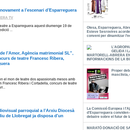
novament a l’escenari d’Esparreguera
ERA TV
 a Esparreguera aquest diumenge 19 de
Olesa, Esparreguera, Abrer
dició ...
Esteve Sesrovires acord
conveni per dinamitzar l’
L'AGROPA
GELIDA I 
de l’Amor, Agència matrimonial SL”,
MARTORELL-ABRERA E
ncurs de teatre Francesc Ribera,
INFORMACIONS DE LA B
guera
Proper deba
masclista, 
s en el mon de teatre dos apassionats mesos amb
n Francesc Ribera i Cortadella, concurs de teatre
r...
La Comissió Europea i l'
diovisual parroquial a l’Arxiu Diocesà
d'Esparreguera conviden 
liu de Llobregat ja disposa d’un
debatre sobre el futur de 
MARATÓ DONACIÓ DE S