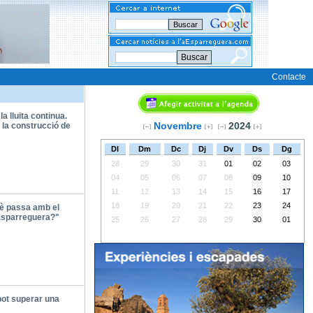
Buscar
Contacte
 la lluita continua.
Novembre
2024
 la construcció de
Dl
Dm
Dc
Dj
Dv
Ds
Dg
28
29
30
31
01
02
03
04
05
06
07
08
09
10
11
12
13
14
15
16
17
18
19
20
21
22
23
24
è passa amb el
Esparreguera?"
25
26
27
28
29
30
01
pot superar una