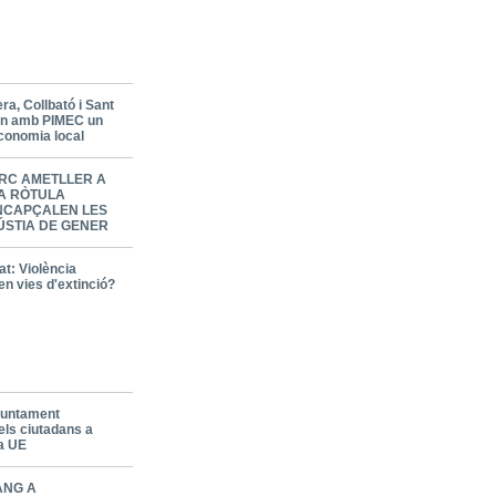
a, Collbató i Sant
en amb PIMEC un
economia local
RC AMETLLER A
LA RÒTULA
NCAPÇALEN LES
ÚSTIA DE GENER
t: Violència
en vies d'extinció?
Ajuntament
els ciutadans a
la UE
ANG A