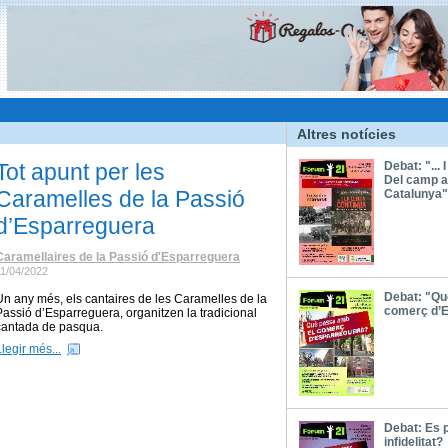
Altres notícies
Tot apunt per les
Debat: "... I
Del camp a
Caramelles de la Passió
Catalunya"
d’Esparreguera
Caramellaires de la Passió d'Esparreguera
11/04/2022
Debat: "Qu
Un any més, els cantaires de les Caramelles de la
comerç d’
Passió d’Esparreguera, organitzen la tradicional
cantada de pasqua.
Llegir més...
Debat: Es 
infidelitat?