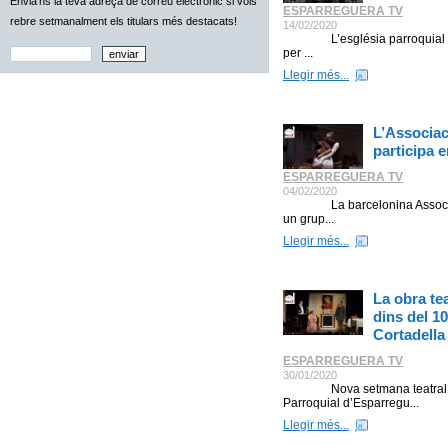
Envia'ns la teva adreça de correu electrònic si vols
ESPARREGUERA TV
rebre setmanalment els titulars més destacats!
14/02/2020
L’església parroquial de san
per ...
Llegir més...
L’Associac
participa 
ESPARREGUERA TV
04/02/2020
La barcelonina Associació 
un grup...
Llegir més...
La obra tea
dins del 1
Cortadella
ESPARREGUERA TV
30/01/2020
Nova setmana teatral graci
Parroquial d’Esparregu...
Llegir més...