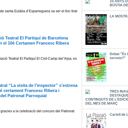
10 ANYS D
BÚSTIA D
ta Eulàlia d’Esparreguera va ser el lloc triat
LA MOSTR
ió Teatral El Partiquí de Barcelona
en el 10è Certamen Francesc Ribera
Debat "És b
serveis?"
Teatral El Partiquí El Clot-Camp del’Arpa, es
tral “La visita de l’inspector” s’estrena
0è certament Francesc Ribera i
TRES INA
 del Patronat Parroquial
DESTAQUE
CONTINGUTS DE L'EDICI
DEL MES DE MARÇ
es a la celebració del concurs del Patronat
Cartell de 