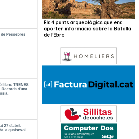
 de Pessebres
ó llibre: TRENES
 Records d'una
ssia.
t 27 d'abril:
da, a qualsevol