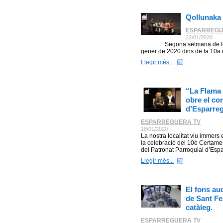
Qollunaka 
ESPARREGU
22/01/2020
Segona setmana de teatre
gener de 2020 dins de la 10a e
Llegir més...
“La Flama 
obre el co
d’Esparre
ESPARREGUERA TV
18/01/2020
La nostra localitat viu immer
la celebració del 10è Certame
del Patronat Parroquial d’Espar
Llegir més...
El fons au
de Sant Fe
catàleg.
ESPARREGUERA TV