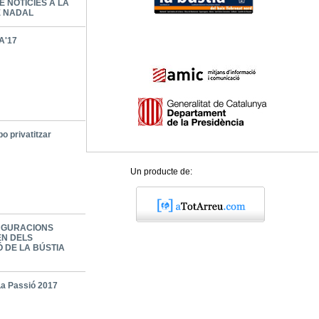
E NOTÍCIES A LA
E NADAL
A'17
o privatitzar
Un producte de:
UGURACIONS
N DELS
Ó DE LA BÚSTIA
La Passió 2017