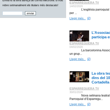
Envia'ns la teva adreça de correu electrònic si vols
ESPARREGUERA TV
rebre setmanalment els titulars més destacats!
14/02/2020
L’església parroquial de san
per ...
Llegir més...
L’Associac
participa 
ESPARREGUERA TV
04/02/2020
La barcelonina Associació 
un grup...
Llegir més...
La obra tea
dins del 1
Cortadella
ESPARREGUERA TV
30/01/2020
Nova setmana teatral graci
Parroquial d’Esparregu...
Llegir més...