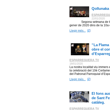
Qollunaka 
ESPARREGU
22/01/2020
Segona setmana de teatre
gener de 2020 dins de la 10a e
Llegir més...
“La Flama 
obre el co
d’Esparre
ESPARREGUERA TV
18/01/2020
La nostra localitat viu immer
la celebració del 10è Certame
del Patronat Parroquial d’Espar
Llegir més...
El fons au
de Sant Fe
catàleg.
ESPARREGUERA TV