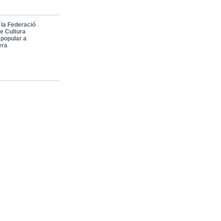
 la Federació
de Cultura
 popular a
era