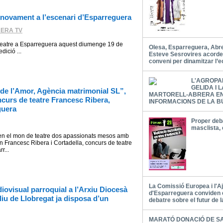
novament a l’escenari d’Esparreguera
ERA TV
 a Esparreguera aquest diumenge 19 de
Olesa, Esparreguera, Abrer
dició ...
Esteve Sesrovires acord
conveni per dinamitzar l’
L'AGROPA
GELIDA I 
de l’Amor, Agència matrimonial SL”,
MARTORELL-ABRERA E
ncurs de teatre Francesc Ribera,
INFORMACIONS DE LA B
guera
Proper deba
masclista, 
s en el mon de teatre dos apassionats mesos amb
n Francesc Ribera i Cortadella, concurs de teatre
r...
La Comissió Europea i l'
diovisual parroquial a l’Arxiu Diocesà
d'Esparreguera conviden 
liu de Llobregat ja disposa d’un
debatre sobre el futur de 
MARATÓ DONACIÓ DE S