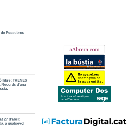
 de Pessebres
ó llibre: TRENES
 Records d'una
ssia.
t 27 d'abril:
da, a qualsevol