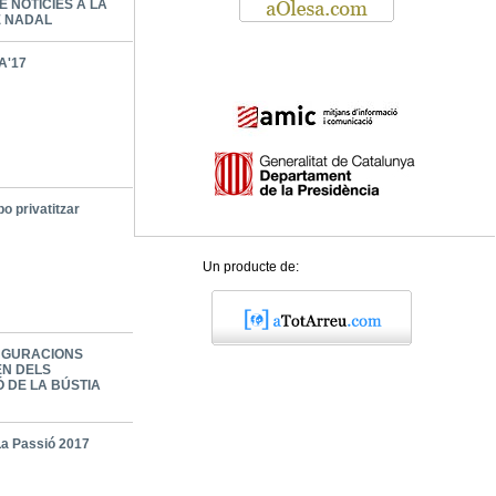
E NOTÍCIES A LA
E NADAL
A'17
o privatitzar
Un producte de:
UGURACIONS
N DELS
Ó DE LA BÚSTIA
La Passió 2017