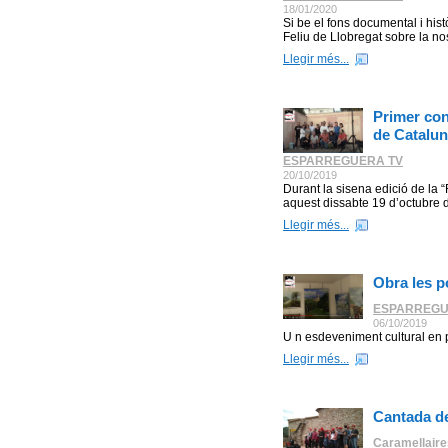
18/01/2020
Si be el fons documental i hist
Feliu de Llobregat sobre la no
Llegir més...
Primer con
de Catalu
ESPARREGUERA TV
20/10/2019
Durant la sisena edició de la 
aquest dissabte 19 d’octubre d
Llegir més...
Obra les p
ESPARREGU
06/10/2019
U n esdeveniment cultural en
Llegir més...
Cantada d
Caramellaire