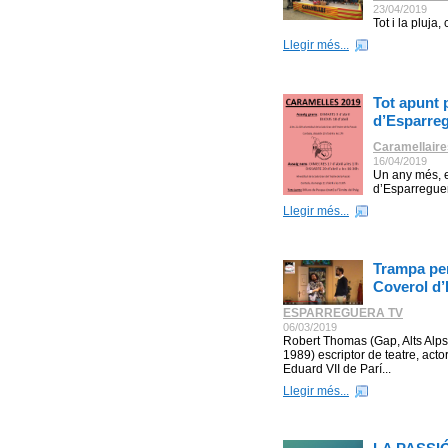
23/04/2019
Tot i la pluja
Llegir més...
Tot apunt 
d’Esparre
Caramellaire
16/04/2019
Un any més, e
d’Esparreguer
Llegir més...
Trampa per
Coverol d
ESPARREGUERA TV
06/03/2019
Robert Thomas (Gap, Alts Alps
1989) escriptor de teatre, actor
Eduard VII de Parí...
Llegir més...