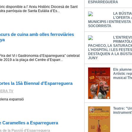
ESPARREGUERA
òric disponible a l’ Arxiu Històric Diocesà de Sant
stra parròquia de Santa Eulàlia d’Es...
LA BÚSTI
L'OFERTA
MUNICIPIS I ENTREVISTA
SOCORRISTA
curs de cuina amb olles ferroviàries
L'ENTREVI
nya
PRIMATÒL
PACHECO, LA SATURACI
L'HOSPITAL I LES FEST
DESTAQUEN A LA BÚSTI
“Fira del Vi i Gastronomia d’Esparreguera” celebrat
JUNY
e 2019 a la plaça del Centre d’Esparr...
Els alumnes
Artístic re
musical Th
ortes la 15à Biennal d'Esparreguera
ERA TV
 plena expansió
Teatre: "Un
instrument
e Caramelles a Esparreguera
s de la Passió d'Esparreguera