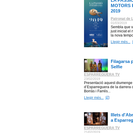
LA PASSI
MOTORS P
2019
Patronat de 
01/03/2019
Sembla que va
just iniciat e
la nova temp
Llegir més...
Filagarsa 
Selfie
ESPARREGUERA TV
23/02/2019
Presentació aquest diumenge 1
d’Esparreguera de la darrera 
Borràs i Farrés...
Llegir més...
Illets d'A
a Esparre
ESPARREGUERA TV
21/02/2019