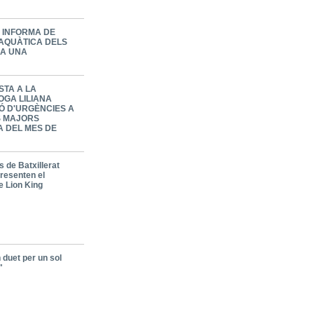
A INFORMA DE
 AQUÀTICA DELS
 A UNA
STA A LA
OGA LILIANA
Ó D'URGÈNCIES A
ES MAJORS
A DEL MES DE
 de Batxillerat
presenten el
e Lion King
 duet per un sol
"