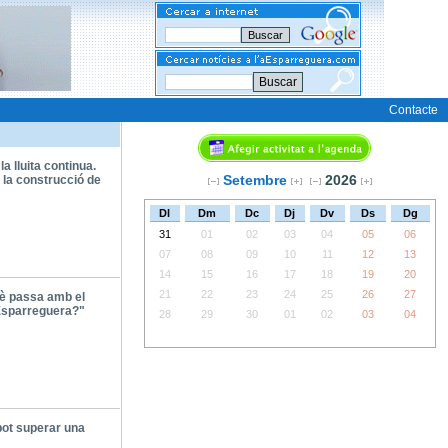
Buscar
Contacte
 la lluita continua.
Setembre
2026
 la construcció de
Dl
Dm
Dc
Dj
Dv
Ds
Dg
31
01
02
03
04
05
06
07
08
09
10
11
12
13
14
15
16
17
18
19
20
21
22
23
24
25
26
27
è passa amb el
Esparreguera?"
28
29
30
01
02
03
04
pot superar una