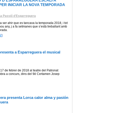
Ó D’ESPARREGUERA ESCALFA
ER INICIAR LA NOVA TEMPORADA
La Passió d'Esparreguera
 ser ahir que es tancava la temporada 2018, i tot
l nou any, j a fa setmanes que s’està treballant amb
orada.
presenta a Esparreguera el musical
7 de febrer de 2018 al teatre del Patronat
obra a concurs, dins del 9è Certamen Josep
brera presenta Lorca calor alma y pasión
guera