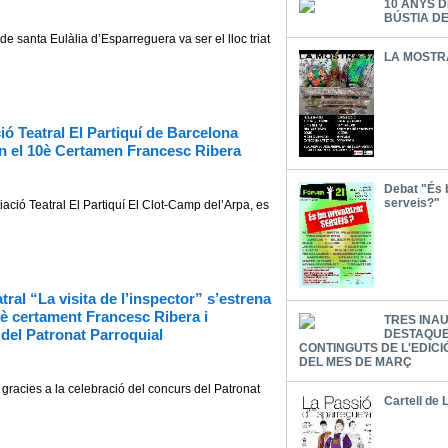
10 ANYS D
BÚSTIA D
ta Eulàlia d’Esparreguera va ser el lloc triat
LA MOSTR
ió Teatral El Partiquí de Barcelona
en el 10è Certamen Francesc Ribera
Debat "És b
serveis?"
Teatral El Partiquí El Clot-Camp del’Arpa, es
tral “La visita de l’inspector” s’estrena
0è certament Francesc Ribera i
TRES INA
 del Patronat Parroquial
DESTAQUE
CONTINGUTS DE L'EDICI
DEL MES DE MARÇ
es a la celebració del concurs del Patronat
Cartell de 