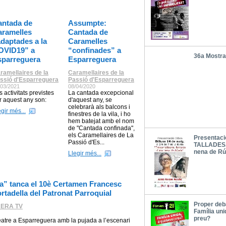
antada de
Assumpte:
aramelles
Cantada de
daptades a la
Caramelles
OVID19” a
“confinades” a
36a Mostra
sparreguera
Esparreguera
ramellaires de la
Caramellaires de la
ssió d'Esparreguera
Passió d'Esparreguera
/03/2021
08/04/2020
s activitats previstes
La cantada excepcional
r aquest any son:
d'aquest any, se
celebrarà als balcons i
egir més...
finestres de la vila, i ho
hem batejat amb el nom
de "Cantada confinada",
els Caramellaires de La
Presentaci
Passió d'Es...
TALLADES.
nena de Rú
Llegir més...
a” tanca el 10è Certamen Francesc
ortadella del Patronat Parroquial
Proper deba
ERA TV
Família uni
preu?
a Esparreguera amb la pujada a l’escenari