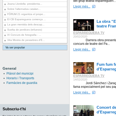
del grup teatral esparreguerí...
Joana Llordella: presidenta...
Llegir més...
Sobre l'alternativa catalan...
FÒRUM 21 organitza el prope...
El CB Esparreguera comença ...
La obra “E
La gran mentida dels descap...
teatre Fra
Suelta de perdices (refuerzo)
ESPARREGUERA TV
IX Concurs de fotografia - ...
20/02/2020
Darrera obra presentada a
34a Mostra de pessebres d'E...
concurs de teatre del Pa...
Va ser popular
Llegir més...
Fum fum fu
General
d’Esparre
Plànol del municipi
ESPARREGUERA TV
Horaris i Transports
14/02/2020
Farmàcies de guardia
Jordi Sánchez i Zaragoza 
fama especialment pel seu pap
Llegir més...
Concert de
Subscriu-t'hi
d’Esparre