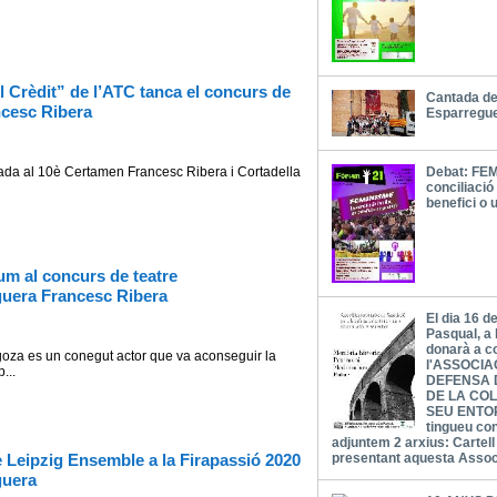
l Crèdit” de l’ATC tanca el concurs de
Cantada de
ncesc Ribera
Esparregu
l 10è Certamen Francesc Ribera i Cortadella
Debat: FEM
conciliació 
benefici o 
m al concurs de teatre
guera Francesc Ribera
El dia 16 d
Pasqual, a 
donarà a c
es un conegut actor que va aconseguir la
l'ASSOCIA
...
DEFENSA 
DE LA COL
SEU ENTOR
tingueu co
adjuntem 2 arxius: Cartel
 Leipzig Ensemble a la Firapassió 2020
presentant aquesta Asso
guera