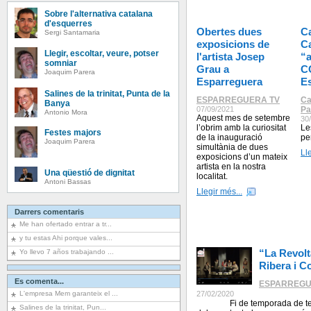
Sobre l'alternativa catalana
d'esquerres
Obertes dues
C
Sergi Santamaria
exposicions de
C
Llegir, escoltar, veure, potser
l'artista Josep
“a
somniar
Grau a
C
Joaquim Parera
Esparreguera
E
Salines de la trinitat, Punta de la
ESPARREGUERA TV
Ca
Banya
07/09/2021
Pa
Antonio Mora
Aquest mes de setembre
30
l’obrim amb la curiositat
Le
Festes majors
de la inauguració
pe
Joaquim Parera
simultània de dues
Ll
exposicions d’un mateix
artista en la nostra
Una qüestió de dignitat
localitat.
Antoni Bassas
Llegir més...
Darrers comentaris
Me han ofertado entrar a tr...
y tu estas Ahi porque vales...
“La Revolt
Yo llevo 7 años trabajando ...
Ribera i C
Es comenta...
ESPARREGU
L'empresa Mem garanteix el ...
27/02/2020
Fi de temporada de teatre 
Salines de la trinitat, Pun...