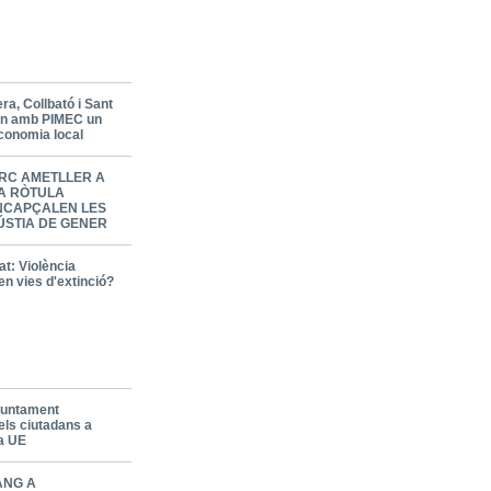
a, Collbató i Sant
en amb PIMEC un
economia local
RC AMETLLER A
LA RÒTULA
NCAPÇALEN LES
ÚSTIA DE GENER
t: Violència
en vies d'extinció?
Ajuntament
els ciutadans a
la UE
ANG A