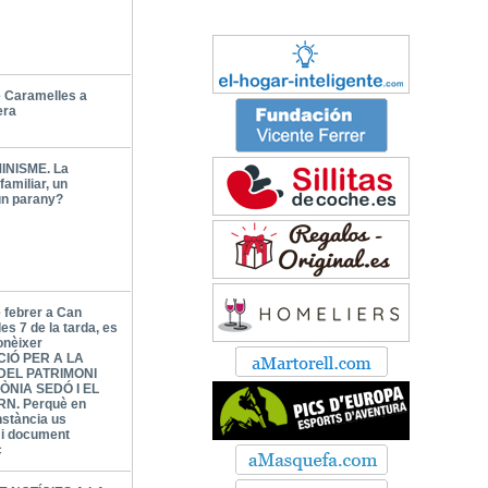
 Caramelles a
era
INISME. La
familiar, un
un parany?
e febrer a Can
les 7 de la tarda, es
onèixer
CIÓ PER A LA
DEL PATRIMONI
ÒNIA SEDÓ I EL
N. Perquè en
nstància us
l i document
c