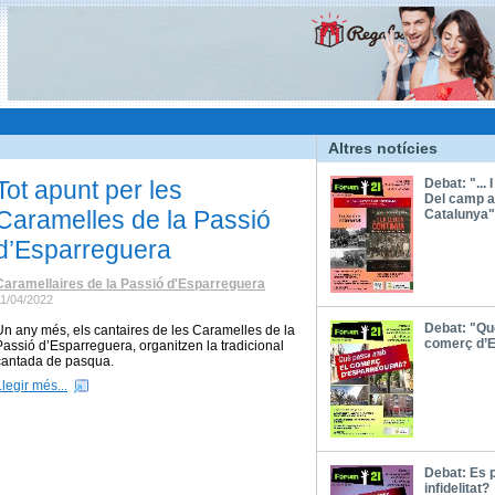
Altres notícies
Tot apunt per les
Debat: "... I
Del camp a
Caramelles de la Passió
Catalunya"
d’Esparreguera
Caramellaires de la Passió d'Esparreguera
11/04/2022
Debat: "Qu
Un any més, els cantaires de les Caramelles de la
comerç d’
Passió d’Esparreguera, organitzen la tradicional
cantada de pasqua.
Llegir més...
Debat: Es 
infidelitat?