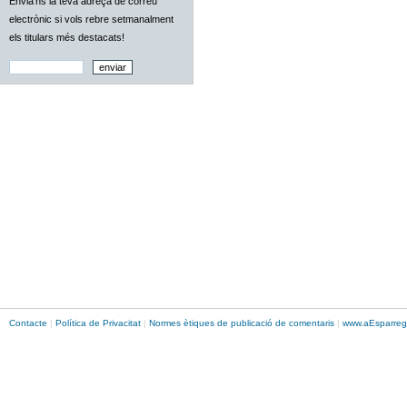
Envia'ns la teva adreça de correu
electrònic si vols rebre setmanalment
els titulars més destacats!
Contacte
|
Política de Privacitat
|
Normes ètiques de publicació de comentaris
|
www.
aEsparreg