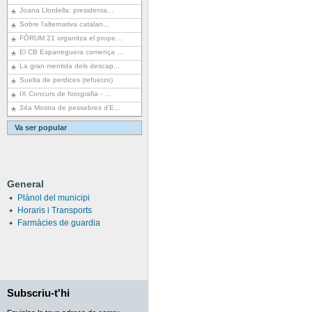
Joana Llordella: presidenta...
Sobre l'alternativa catalan...
FÒRUM 21 organitza el prope...
El CB Esparreguera comença ...
La gran mentida dels descap...
Suelta de perdices (refuerzo)
IX Concurs de fotografia - ...
34a Mostra de pessebres d'E...
Va ser popular
General
Plànol del municipi
Horaris i Transports
Farmàcies de guardia
Subscriu-t'hi