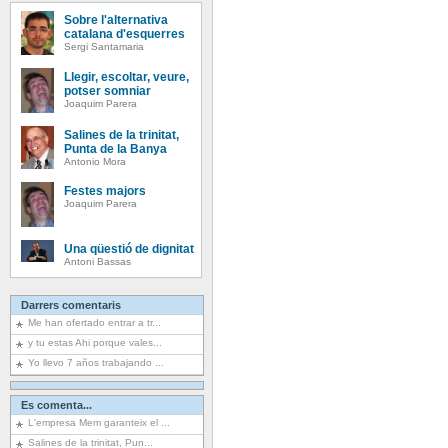
Sobre l'alternativa
catalana d'esquerres
Sergi Santamaria
Llegir, escoltar, veure,
potser somniar
Joaquim Parera
Salines de la trinitat,
Punta de la Banya
Antonio Mora
Festes majors
Joaquim Parera
Una qüestió de dignitat
Antoni Bassas
Darrers comentaris
Me han ofertado entrar a tr...
y tu estas Ahi porque vales...
Yo llevo 7 años trabajando ...
Es comenta...
L'empresa Mem garanteix el ...
Salines de la trinitat, Pun...