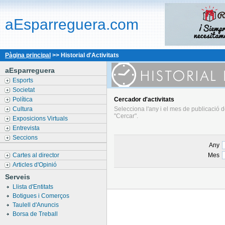
aEsparreguera.com
Pàgina principal
>> Historial d'Activitats
aEsparreguera
Esports
Societat
Política
Cercador
d'activitats
Cultura
Selecciona l'any i el mes de publicació d
"Cercar".
Exposicions Virtuals
Entrevista
Seccions
Any
Cartes al director
Mes
Articles d'Opinió
Serveis
Llista d'Entitats
Botigues i Comerços
Taulell d'Anuncis
Borsa de Treball