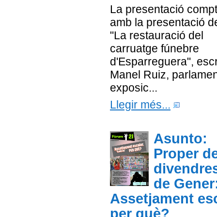
La presentació comp
amb la presentació del
"La restauració del
carruatge fúnebre
d'Esparreguera", escr
Manel Ruiz, parlamen
exposic...
Llegir més...
Asunto:
Proper d
divendre
de Gener
Assetjament esc
per què?