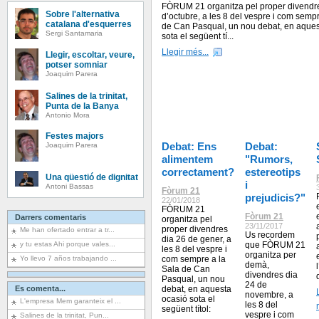
FÒRUM 21 organitza pel proper divendr
Sobre l'alternativa
d’octubre, a les 8 del vespre i com sempr
catalana d'esquerres
de Can Pasqual, un nou debat, en aques
Sergi Santamaria
sota el següent tí...
Llegir més...
Llegir, escoltar, veure,
potser somniar
Joaquim Parera
Salines de la trinitat,
Punta de la Banya
Antonio Mora
Festes majors
Debat: Ens
Debat:
Joaquim Parera
alimentem
"Rumors,
correctament?
estereotips
Una qüestió de dignitat
i
Antoni Bassas
Fòrum 21
prejudicis?"
22/01/2018
FÒRUM 21
Fòrum 21
Darrers comentaris
organitza pel
23/11/2017
proper divendres
Me han ofertado entrar a tr...
Us recordem
dia 26 de gener, a
y tu estas Ahi porque vales...
que FÒRUM 21
les 8 del vespre i
organitza per
Yo llevo 7 años trabajando ...
com sempre a la
demà,
Sala de Can
divendres dia
Pasqual, un nou
24 de
Es comenta...
debat, en aquesta
novembre, a
ocasió sota el
L'empresa Mem garanteix el ...
les 8 del
següent títol:
vespre i com
Salines de la trinitat, Pun...