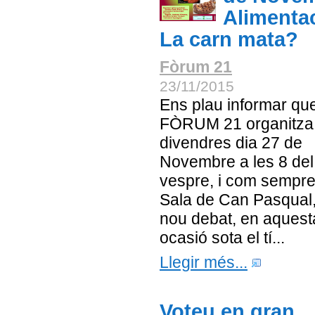
Alimenta
La carn mata?
Fòrum 21
23/11/2015
Ens plau informar qu
FÒRUM 21 organitza 
divendres dia 27 de
Novembre a les 8 del
vespre, i com sempre
Sala de Can Pasqual
nou debat, en aquest
ocasió sota el tí...
Llegir més...
Voteu en gran