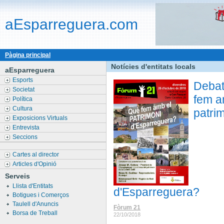
aEsparreguera.com
Pàgina principal
Notícies d'entitats locals
aEsparreguera
Esports
Debat
Societat
fem a
Política
Cultura
patri
Exposicions Virtuals
Entrevista
Seccions
Cartes al director
Articles d'Opinió
Serveis
Llista d'Entitats
d'Esparreguera?
Botigues i Comerços
Taulell d'Anuncis
Fòrum 21
Borsa de Treball
22/10/2018