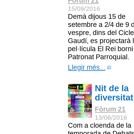
Fòrum 21
15/09/2016
Demà dijous 15 de
setembre a 2/4 de 9 d
vespre, dins del Cicle
Gaudí, es projectarà 
pel·lícula El Rei borni
Patronat Parroquial.
Llegir més...
Nit de la
diversitat
Fòrum 21
13/06/2016
Com a cloenda de la
temporada de Debats