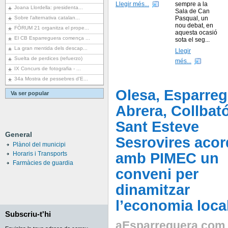
Llegir més...
sempre a la
Joana Llordella: presidenta...
Sala de Can
Sobre l'alternativa catalan...
Pasqual, un
nou debat, en
FÒRUM 21 organitza el prope...
aquesta ocasió
El CB Esparreguera comença ...
sota el seg...
La gran mentida dels descap...
Llegir
Suelta de perdices (refuerzo)
més...
IX Concurs de fotografia - ...
34a Mostra de pessebres d'E...
Olesa, Esparreg
Va ser popular
Abrera, Collbató
Sant Esteve
General
Sesrovires aco
Plànol del municipi
Horaris i Transports
amb PIMEC un
Farmàcies de guardia
conveni per
dinamitzar
l’economia loca
Subscriu-t'hi
aEsparreguera.com