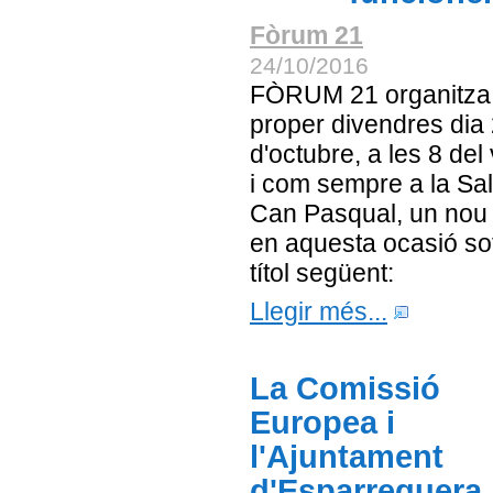
Fòrum 21
24/10/2016
FÒRUM 21 organitza
proper divendres dia
d'octubre, a les 8 del
i com sempre a la Sa
Can Pasqual, un nou 
en aquesta ocasió sot
títol següent:
Llegir més...
La Comissió
Europea i
l'Ajuntament
d'Esparreguera