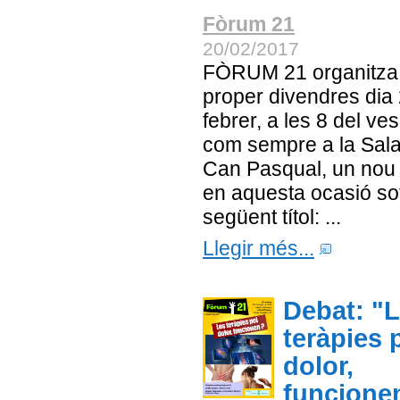
Fòrum 21
20/02/2017
FÒRUM 21 organitza
proper divendres dia
febrer, a les 8 del ves
com sempre a la Sal
Can Pasqual, un nou 
en aquesta ocasió sot
següent títol: ...
Llegir més...
Debat: "
teràpies 
dolor,
funcione