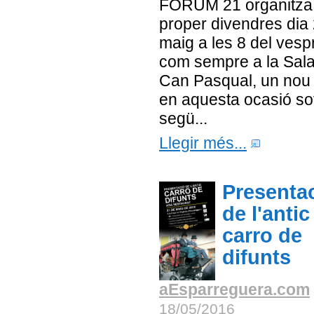
FÒRUM 21 organitza
proper divendres dia
maig a les 8 del vespr
com sempre a la Sal
Can Pasqual, un nou 
en aquesta ocasió sot
segü...
Llegir més...
Presenta
de l'antic
carro de
difunts
aEsparreguera.com
18/05/2016