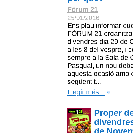
Fòrum 21
25/01/2016
Ens plau informar qu
FÒRUM 21 organitza
divendres dia 29 de 
a les 8 del vespre, i 
sempre a la Sala de 
Pasqual, un nou deba
aquesta ocasió amb e
següent t...
Llegir més...
Proper d
divendre
de Novem