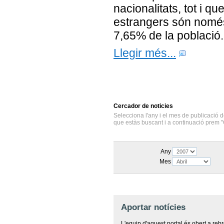
nacionalitats, tot i qu
estrangers són nomé
7,65% de la població.
Llegir més...
Cercador
de noticies
Selecciona l'any i el mes de publicació d
que estàs buscant i a continuació prem "
Any
Mes
Aportar notícies
L'equip d'aquest portal és obert a reb