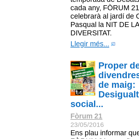
cada any, FÒRUM 2
celebrarà al jardí de
Pasqual la NIT DE L
DIVERSITAT.
Llegir més...
Proper d
divendre
de maig:
Desigualt
social...
Fòrum 21
23/05/2016
Ens plau informar qu