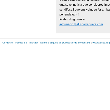
qualsevol notícia que considereu imp
ser difosa i que ens volgueu fer arriba
per endavant !
Podeu dirigir-vos a:
informacio@aEsparreguera.com
Contacte
|
Política de Privacitat
|
Normes ètiques de publicació de comentaris
|
www.
aEsparreg