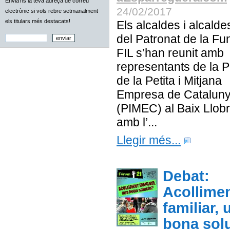
Envia'ns la teva adreça de correu
24/02/2017
electrònic si vols rebre setmanalment
els titulars més destacats!
Els alcaldes i alcald
del Patronat de la Fu
FIL s’han reunit amb
representants de la P
de la Petita i Mitjana
Empresa de Catalun
(PIMEC) al Baix Llob
amb l’...
Llegir més...
Debat:
Acollime
familiar, 
bona sol