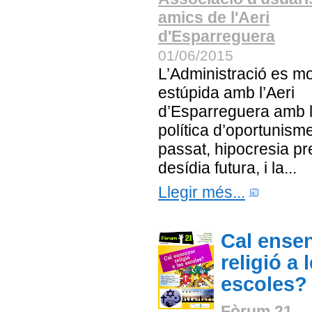
amics de l'Aeri
d'Esparreguera
01/06/2015
L’Administració es m
estúpida amb l’Aeri
d’Esparreguera amb 
política d’oportunism
passat, hipocresia pr
desídia futura, i la...
Llegir més...
Cal ense
religió a 
escoles?
Fòrum 21