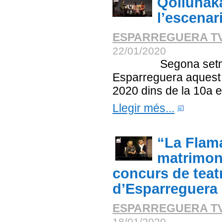
Qollunak
l’escenar
ESPARREGUERA T
22/01/2020
Segona setmana
Esparreguera aquest
2020 dins de la 10a ed
Llegir més...
“La Flam
matrimoni
concurs de teat
d’Esparreguera
ESPARREGUERA T
18/01/2020