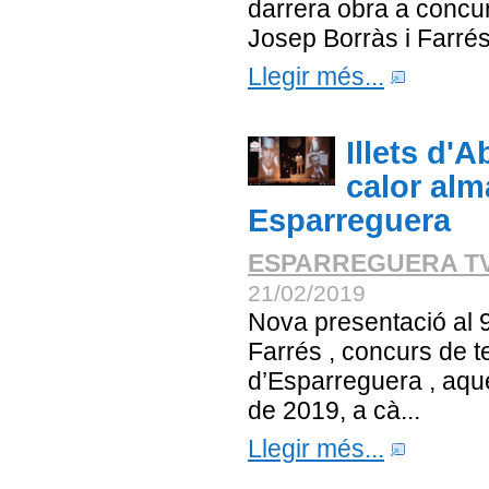
darrera obra a concu
Josep Borràs i Farrés.
Llegir més...
Illets d'
calor alm
Esparreguera
ESPARREGUERA T
21/02/2019
Nova presentació al 
Farrés , concurs de t
d’Esparreguera , aqu
de 2019, a cà...
Llegir més...