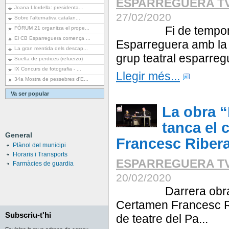
ESPARREGUERA T
Joana Llordella: presidenta...
27/02/2020
Sobre l'alternativa catalan...
Fi de temporada
FÒRUM 21 organitza el prope...
El CB Esparreguera comença ...
Esparreguera amb la 
La gran mentida dels descap...
grup teatral esparregu
Suelta de perdices (refuerzo)
IX Concurs de fotografia - ...
Llegir més...
34a Mostra de pessebres d'E...
Va ser popular
La obra “
tanca el 
General
Francesc Riber
Plànol del municipi
Horaris i Transports
ESPARREGUERA T
Farmàcies de guardia
20/02/2020
Darrera obra pr
Certamen Francesc Ri
Subscriu-t'hi
de teatre del Pa...