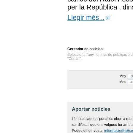
per la República , dins
Llegir més...
Cercador
de noticies
Selecciona l'any i el mes de publicació d
"Cercar".
Any
Mes
Aportar notícies
L'equip d'aquest portal és obert a reb
ser difosa i que ens volgueu fer arriba
Podeu dirigir-vos a:
informacio@aEsp