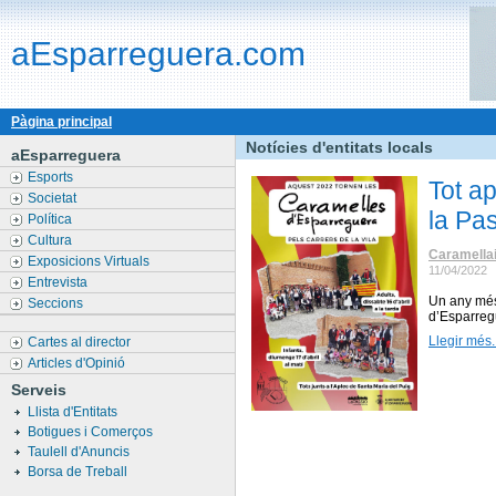
aEsparreguera.com
Pàgina principal
Notícies d'entitats locals
aEsparreguera
Esports
Tot a
Societat
la Pa
Política
Cultura
Caramellai
Exposicions Virtuals
11/04/2022
Entrevista
Un any més
Seccions
d’Esparreg
Llegir més..
Cartes al director
Articles d'Opinió
Serveis
Llista d'Entitats
Botigues i Comerços
Taulell d'Anuncis
Borsa de Treball