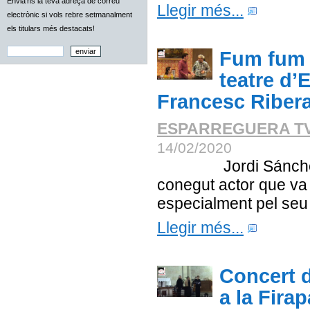
Envia'ns la teva adreça de correu
Llegir més...
electrònic si vols rebre setmanalment
els titulars més destacats!
Fum fum 
teatre d’
Francesc Riber
ESPARREGUERA T
14/02/2020
Jordi Sánchez i
conegut actor que va
especialment pel seu 
Llegir més...
Concert 
a la Fira