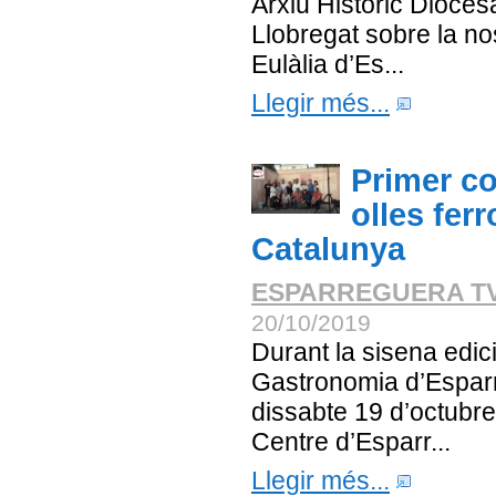
Arxiu Històric Dioces
Llobregat sobre la no
Eulàlia d’Es...
Llegir més...
Primer c
olles ferr
Catalunya
ESPARREGUERA T
20/10/2019
Durant la sisena edició
Gastronomia d’Esparr
dissabte 19 d’octubre
Centre d’Esparr...
Llegir més...