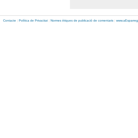
Contacte
|
Política de Privacitat
|
Normes ètiques de publicació de comentaris
|
www.
aEsparreg