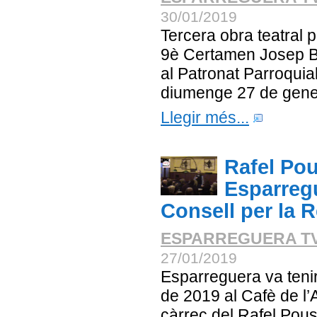
30/01/2019
Tercera obra teatral 
9è Certamen Josep Bor
al Patronat Parroqui
diumenge 27 de gene
Llegir més...
Rafel Pou
Esparregu
Consell per la R
ESPARREGUERA T
27/01/2019
Esparreguera va teni
de 2019 al Cafè de l’
càrrec del Rafel Pous