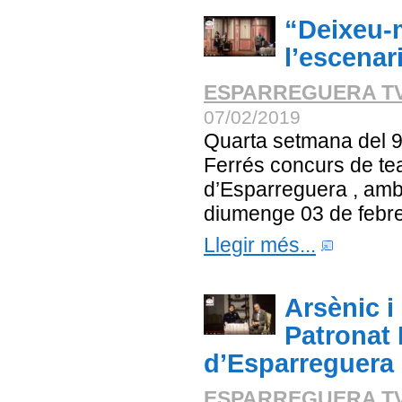
“Deixeu-
l’escenar
ESPARREGUERA T
07/02/2019
Quarta setmana del 9
Ferrés concurs de tea
d’Esparreguera , amb
diumenge 03 de febrer
Llegir més...
Arsènic i
Patronat 
d’Esparreguera
ESPARREGUERA T