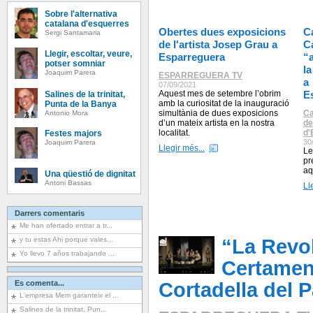
Sobre l'alternativa
catalana d'esquerres
Obertes dues exposicions
C
Sergi Santamaria
de l'artista Josep Grau a
C
Llegir, escoltar, veure,
Esparreguera
“
potser somniar
l
Joaquim Parera
ESPARREGUERA TV
a
07/09/2021
Aquest mes de setembre l’obrim
E
Salines de la trinitat,
amb la curiositat de la inauguració
Punta de la Banya
simultània de dues exposicions
Ca
Antonio Mora
d’un mateix artista en la nostra
de
localitat.
d'
Festes majors
30
Joaquim Parera
Llegir més...
Le
pr
aq
Una qüestió de dignitat
Antoni Bassas
Ll
Darrers comentaris
Me han ofertado entrar a tr...
y tu estas Ahi porque vales...
“La Revol
Yo llevo 7 años trabajando ...
Certamen
Es comenta...
Cortadella del P
L'empresa Mem garanteix el ...
Salines de la trinitat, Pun...