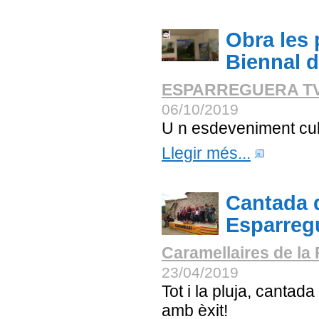
Obra les 
Biennal 
ESPARREGUERA T
06/10/2019
U n esdeveniment cul
Llegir més...
Cantada 
Esparreg
Caramellaires de la
23/04/2019
Tot i la pluja, cantad
amb èxit!