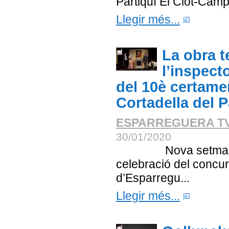
Partiquí El Clot-Camp
Llegir més...
La obra t
l’inspect
del 10è certame
Cortadella del P
ESPARREGUERA T
30/01/2020
Nova setmana tea
celebració del concur
d’Esparregu...
Llegir més...