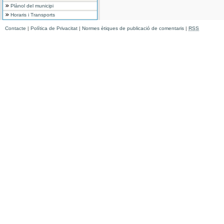
Plànol del municipi
Horaris i Transports
Contacte
|
Política de Privacitat
|
Normes ètiques de publicació de comentaris
|
RSS