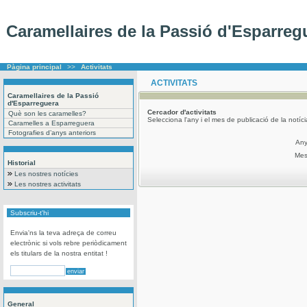
Caramellaires de la Passió d'Esparreg
Pàgina principal
>>
Activitats
ACTIVITATS
Caramellaires de la Passió
d'Esparreguera
Cercador
d'activitats
Què son les caramelles?
Selecciona l'any i el mes de publicació de la notíc
Caramelles a Esparreguera
Fotografies d’anys anteriors
An
Me
Historial
Les nostres notícies
Les nostres activitats
Subscriu-t'hi
Envia'ns la teva adreça de correu
electrònic si vols rebre periòdicament
els titulars de la nostra entitat !
General