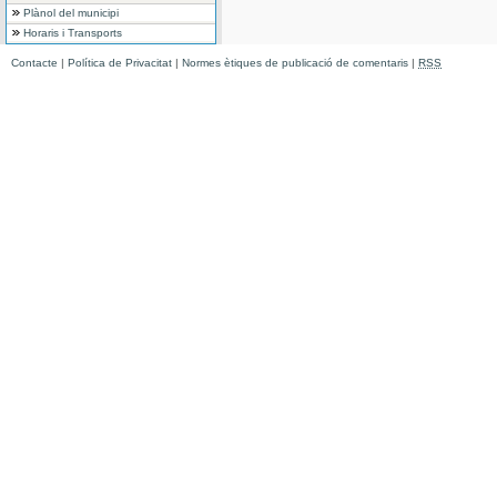
Plànol del municipi
Horaris i Transports
Contacte
|
Política de Privacitat
|
Normes ètiques de publicació de comentaris
|
RSS