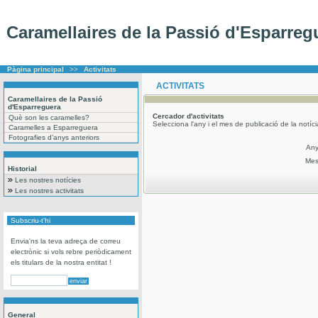
Caramellaires de la Passió d'Esparreg
Pàgina principal
>>
Activitats
ACTIVITATS
Caramellaires de la Passió
d'Esparreguera
Cercador
d'activitats
Què son les caramelles?
Selecciona l'any i el mes de publicació de la notíc
Caramelles a Esparreguera
Fotografies d’anys anteriors
An
Me
Historial
Les nostres notícies
Les nostres activitats
Subscriu-t'hi
Envia'ns la teva adreça de correu
electrònic si vols rebre periòdicament
els titulars de la nostra entitat !
General