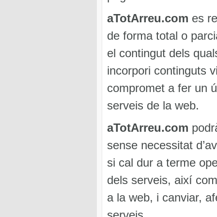
aTotArreu.com
es re
de forma total o parci
el contingut dels quals
incorpori continguts v
compromet a fer un ús
serveis de la web.
aTotArreu.com
podrà
sense necessitat d’aví
si cal dur a terme op
dels serveis, així co
a la web, i canviar, a
serveis.