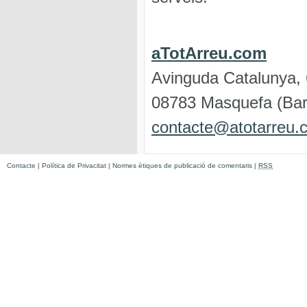
aTotArreu.com
Avinguda Catalunya,
08783 Masquefa (Bar
contacte@atotarreu.
Contacte
|
Política de Privacitat
|
Normes ètiques de publicació de comentaris
|
RSS