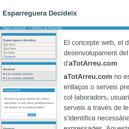
Esparreguera Decideix
Pàgina principal
>>
Política de Privacitat
Esparreguera Decideix
El concepte web, el di
Qui Som
Què Fem
desenvolupament del 
On Som
Contacte
d'
aTotArreu.com
Historial
Les nostres notícies
aTotArreu.com
no es
Les nostres activitats
enllaços o serveis pre
Subscriu-t'hi
col·laboradors, usua
Envia'ns la teva adreça de correu
electrònic si vols rebre periòdicament
serveis a través de l
els titulars de la nostra entitat !
s’identifica necessàr
expressades. Aquests
General