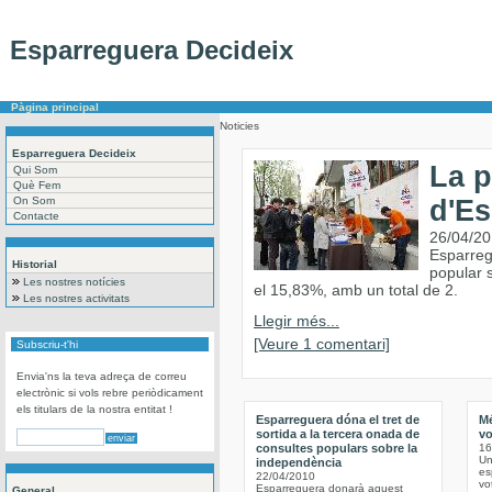
Esparreguera Decideix
Pàgina principal
Noticies
Esparreguera Decideix
La p
Qui Som
Què Fem
On Som
d'Es
Contacte
26/04/2
Esparregu
Historial
popular s
Les nostres notícies
el 15,83%, amb un total de 2.
Les nostres activitats
Llegir més...
[Veure 1 comentari]
Subscriu-t'hi
Envia'ns la teva adreça de correu
electrònic si vols rebre periòdicament
els titulars de la nostra entitat !
Esparreguera dóna el tret de
Mé
sortida a la tercera onada de
vo
consultes populars sobre la
16
Un
independència
es
22/04/2010
vo
Esparreguera donarà aquest
General