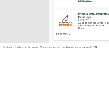
Llegir més...
Primera llista d'entitat
Catalunya
01/02/2010
Ja es comencen a veure els 
d'Esparreguera Decideix, am
Comun...
Llegir més...
Contacte
|
Política de Privacitat
|
Normes ètiques de publicació de comentaris
|
RSS