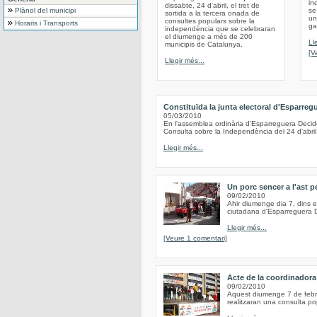
in
dissabte, 24 d'abril, el tret de
Plànol del municipi
se
sortida a la tercera onada de
un
consultes populars sobre la
Horaris i Transports
ga
independència que se celebraran
el diumenge a més de 200
Ll
municipis de Catalunya.
[V
Llegir més...
Constituïda la junta electoral d'Esparreg
05/03/2010
En l'assemblea ordinària d'Esparreguera Decide
Consulta sobre la Independència del 24 d'abril
Llegir més...
Un porc sencer a l'ast pe
09/02/2010
Ahir diumenge dia 7, dins el
ciutadana d'Esparreguera De
Llegir més...
[Veure 1 comentari]
Acte de la coordinadora
09/02/2010
Aquest diumenge 7 de febrer
realitzaran una consulta pop