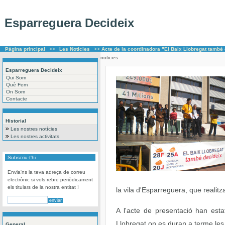
Esparreguera Decideix
Pàgina principal
>>
Les Noticies
>>
Acte de la coordinadora "El Baix Llobregat també
noticies
Esparreguera Decideix
Qui Som
Què Fem
On Som
Contacte
Historial
Les nostres notícies
Les nostres activitats
Subscriu-t'hi
Envia'ns la teva adreça de correu
electrònic si vols rebre periòdicament
els titulars de la nostra entitat !
la vila d'Esparreguera, que realitz
A l'acte de presentació han esta
Llobregat on es duran a terme les 
General