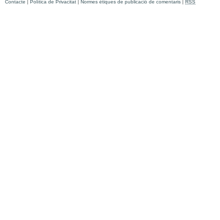
Contacte
|
Política de Privacitat
|
Normes ètiques de publicació de comentaris
|
RSS