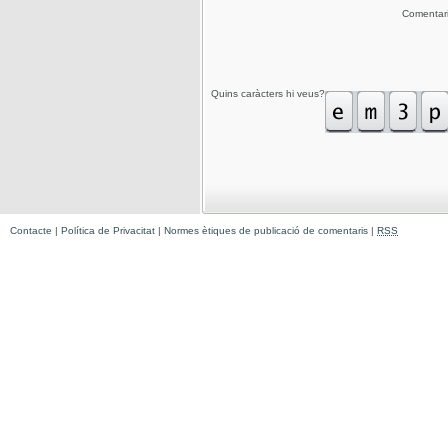
Comentar
Quins caràcters hi veus?
Contacte
|
Política de Privacitat
|
Normes ètiques de publicació de comentaris
|
RSS