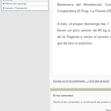
Plànol del municipi
Bastonera del Montserratí; Co
Horaris i Transports
Cooperativa El Puig; La Passió d'
A més, el proper diumenge dia 7, 
farem un porc sencer de 80 kg a l
de la Pagesia a veure el procès 
got de bon vi autòcton.
Encara no hi ha comentaris ... i si hi dius la teva?
El teu comentari
Escriu el teu comentari, a continuació els quatre c
No