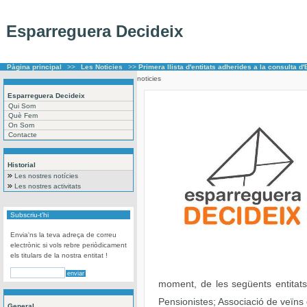
Esparreguera Decideix
Pàgina principal
>>
Les Noticies
>>
Primera llista d'entitats adherides a la consulta
noticies
Esparreguera Decideix
Qui Som
Què Fem
On Som
Contacte
Historial
Les nostres notícies
Les nostres activitats
Subscriu-t'hi
Envia'ns la teva adreça de correu
electrònic si vols rebre periòdicament
els titulars de la nostra entitat !
moment, de les següents entitats 
Pensionistes; Associació de veïns
General