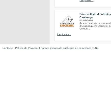
Llegir més...
Primera llista d'entitat
Catalunya
01/02/2010
Ja es comencen a veure els 
d'Esparreguera Decideix, am
Comun...
Llegir més...
Contacte
|
Política de Privacitat
|
Normes ètiques de publicació de comentaris
|
RSS