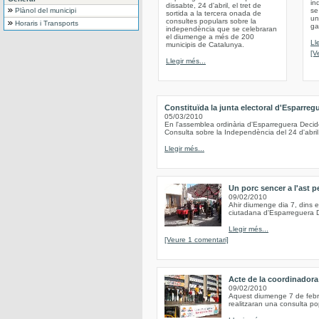
in
dissabte, 24 d'abril, el tret de
Plànol del municipi
se
sortida a la tercera onada de
un
consultes populars sobre la
Horaris i Transports
ga
independència que se celebraran
el diumenge a més de 200
Ll
municipis de Catalunya.
[V
Llegir més...
Constituïda la junta electoral d'Esparreg
05/03/2010
En l'assemblea ordinària d'Esparreguera Decide
Consulta sobre la Independència del 24 d'abril
Llegir més...
Un porc sencer a l'ast pe
09/02/2010
Ahir diumenge dia 7, dins el
ciutadana d'Esparreguera De
Llegir més...
[Veure 1 comentari]
Acte de la coordinadora
09/02/2010
Aquest diumenge 7 de febrer
realitzaran una consulta pop