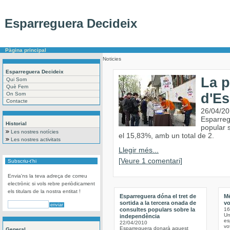
Esparreguera Decideix
Pàgina principal
Noticies
Esparreguera Decideix
La p
Qui Som
Què Fem
On Som
d'Es
Contacte
26/04/2
Esparregu
Historial
popular s
Les nostres notícies
el 15,83%, amb un total de 2.
Les nostres activitats
Llegir més...
[Veure 1 comentari]
Subscriu-t'hi
Envia'ns la teva adreça de correu
electrònic si vols rebre periòdicament
els titulars de la nostra entitat !
Esparreguera dóna el tret de
Mé
sortida a la tercera onada de
vo
consultes populars sobre la
16
Un
independència
es
22/04/2010
vo
Esparreguera donarà aquest
General