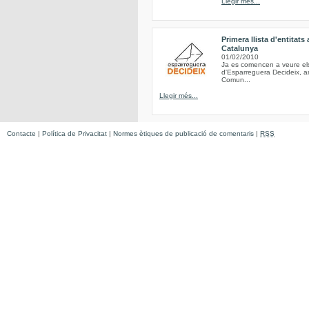
Llegir més...
Primera llista d'entitat
Catalunya
01/02/2010
Ja es comencen a veure els 
d'Esparreguera Decideix, am
Comun...
Llegir més...
Contacte
|
Política de Privacitat
|
Normes ètiques de publicació de comentaris
|
RSS