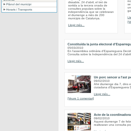
in
dissabte, 24 d'abril, el tret de
Plànol del municipi
se
sortida a la tercera onada de
un
consultes populars sobre la
Horaris i Transports
ga
independència que se celebraran
el diumenge a més de 200
Ll
municipis de Catalunya.
[V
Llegir més...
Constituïda la junta electoral d'Esparreg
05/03/2010
En l'assemblea ordinària d'Esparreguera Decide
Consulta sobre la Independència del 24 d'abril
Llegir més...
Un porc sencer a l'ast pe
09/02/2010
Ahir diumenge dia 7, dins el
ciutadana d'Esparreguera De
Llegir més...
[Veure 1 comentari]
Acte de la coordinadora
09/02/2010
Aquest diumenge 7 de febrer
realitzaran una consulta pop