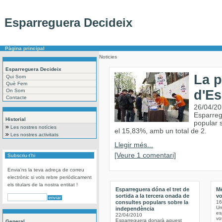
Esparreguera Decideix
Pàgina principal
Noticies
Esparreguera Decideix
La p
Qui Som
Què Fem
On Som
d'Es
Contacte
26/04/2
Esparregu
Historial
popular s
Les nostres notícies
el 15,83%, amb un total de 2.
Les nostres activitats
Llegir més...
[Veure 1 comentari]
Subscriu-t'hi
Envia'ns la teva adreça de correu
electrònic si vols rebre periòdicament
els titulars de la nostra entitat !
Esparreguera dóna el tret de
Mé
sortida a la tercera onada de
vo
consultes populars sobre la
16
Un
independència
es
22/04/2010
vo
Esparreguera donarà aquest
General