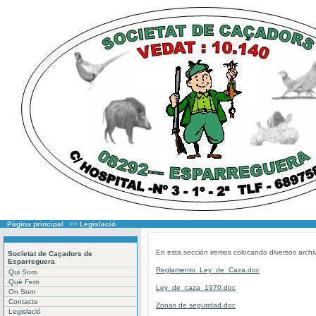
Pàgina principal
>>
Legislació
En esta sección iremos colocando diversos archi
Societat de Caçadors de
Esparreguera
Reglamento_Ley_de_Caza.doc
Qui Som
Què Fem
Ley_de_caza_1970.doc
On Som
Contacte
Zonas de seguridad.doc
Legislació