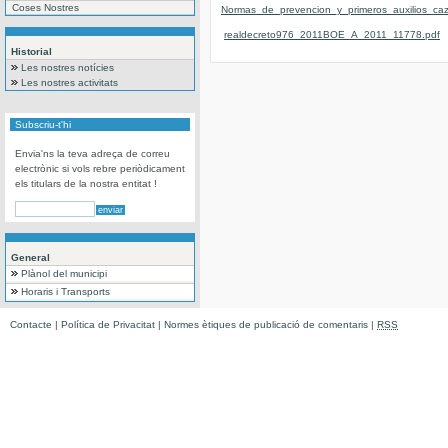
Coses Nostres
Normas_de_prevencion_y_primeros_auxilios_caz
realdecreto976_2011BOE_A_2011_11778.pdf
Historial
Les nostres notícies
Les nostres activitats
Subscriu-t'hi
Envia'ns la teva adreça de correu
electrònic si vols rebre periòdicament
els titulars de la nostra entitat !
General
Plànol del municipi
Horaris i Transports
Contacte
|
Política de Privacitat
|
Normes ètiques de publicació de comentaris
|
RSS