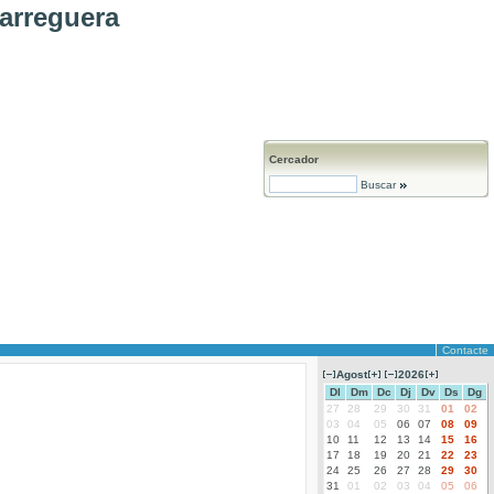
arreguera
Cercador
Buscar
Contacte
Agost
2026
Dl
Dm
Dc
Dj
Dv
Ds
Dg
27
28
29
30
31
01
02
03
04
05
06
07
08
09
10
11
12
13
14
15
16
17
18
19
20
21
22
23
24
25
26
27
28
29
30
31
01
02
03
04
05
06