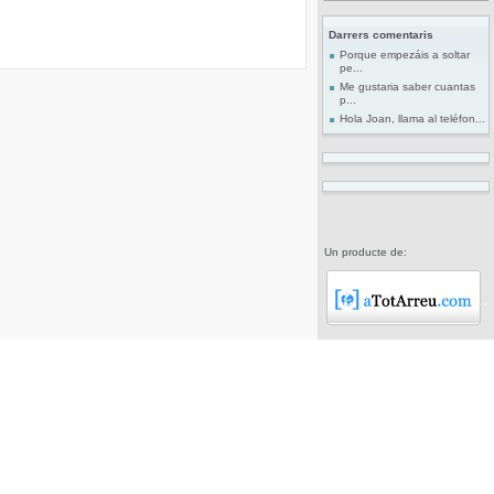
Darrers comentaris
Porque empezáis a soltar
pe...
Me gustaria saber cuantas
p...
Hola Joan, llama al teléfon...
Un producte de: