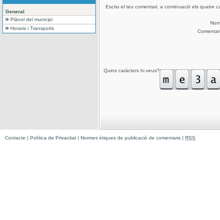
Escriu el teu comentari, a continuació els quatre c
General
Plànol del municipi
No
Horaris i Transports
Comentar
Quins caràcters hi veus?
Contacte
|
Política de Privacitat
|
Normes ètiques de publicació de comentaris
|
RSS