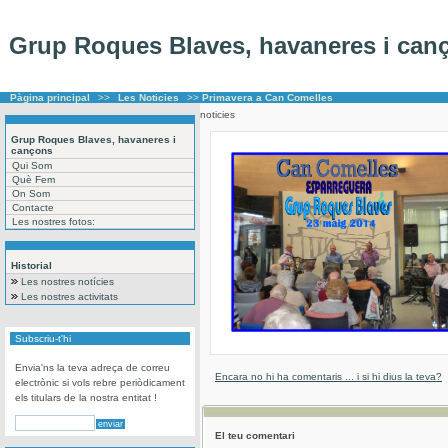
Grup Roques Blaves, havaneres i can
Pàgina principal
>>
Les Noticies
>>
Primavera a Can Comelles
noticies
Grup Roques Blaves, havaneres i
cançons
Qui Som
Què Fem
On Som
Contacte
Les nostres fotos:
Historial
Les nostres notícies
Les nostres activitats
Subscriu-t'hi
Envia'ns la teva adreça de correu
Encara no hi ha comentaris ... i si hi dius la teva?
electrònic si vols rebre periòdicament
els titulars de la nostra entitat !
El teu comentari