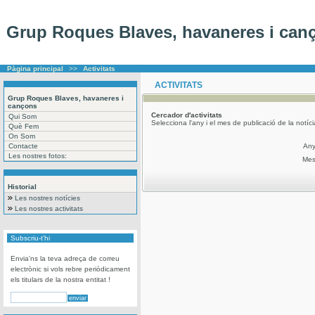
Grup Roques Blaves, havaneres i can
Pàgina principal
>>
Activitats
ACTIVITATS
Grup Roques Blaves, havaneres i
cançons
Cercador
d'activitats
Qui Som
Selecciona l'any i el mes de publicació de la notíc
Què Fem
On Som
Contacte
An
Les nostres fotos:
Me
Historial
Les nostres notícies
Les nostres activitats
Subscriu-t'hi
Envia'ns la teva adreça de correu
electrònic si vols rebre periòdicament
els titulars de la nostra entitat !