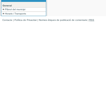
General
Plànol del municipi
Horaris i Transports
Contacte
|
Política de Privacitat
|
Normes ètiques de publicació de comentaris
|
RSS