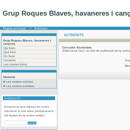
Grup Roques Blaves, havaneres i can
Pàgina principal
>>
Activitats
ACTIVITATS
Grup Roques Blaves, havaneres i
cançons
Cercador
d'activitats
Qui Som
Selecciona l'any i el mes de publicació de la notíc
Què Fem
On Som
Contacte
An
Les nostres fotos:
Me
Historial
Les nostres notícies
Les nostres activitats
Subscriu-t'hi
Envia'ns la teva adreça de correu
electrònic si vols rebre periòdicament
els titulars de la nostra entitat !