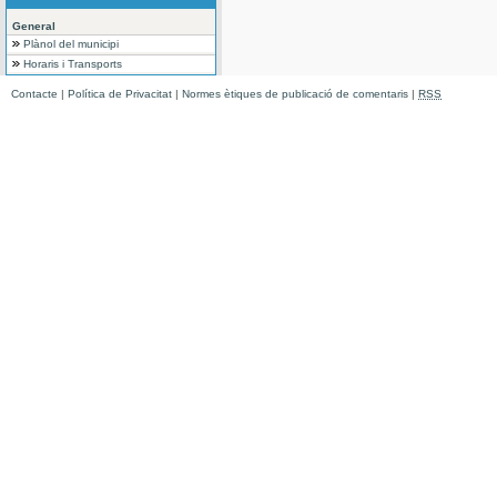
General
Plànol del municipi
Horaris i Transports
Contacte
|
Política de Privacitat
|
Normes ètiques de publicació de comentaris
|
RSS