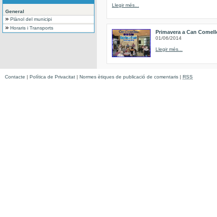
Llegir més...
General
Plànol del municipi
Horaris i Transports
Primavera a Can Comell
01/06/2014
Llegir més...
Contacte
|
Política de Privacitat
|
Normes ètiques de publicació de comentaris
|
RSS