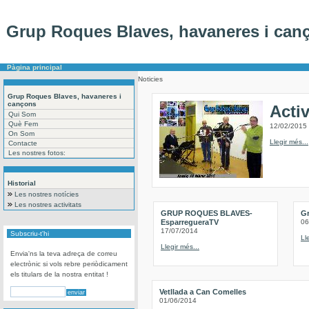
Grup Roques Blaves, havaneres i can
Pàgina principal
Noticies
Grup Roques Blaves, havaneres i
cançons
Acti
Qui Som
Què Fem
12/02/2015
On Som
Llegir més...
Contacte
Les nostres fotos:
Historial
Les nostres notícies
Les nostres activitats
GRUP ROQUES BLAVES-
G
EsparregueraTV
06
17/07/2014
Subscriu-t'hi
Ll
Llegir més...
Envia'ns la teva adreça de correu
electrònic si vols rebre periòdicament
els titulars de la nostra entitat !
Vetllada a Can Comelles
01/06/2014