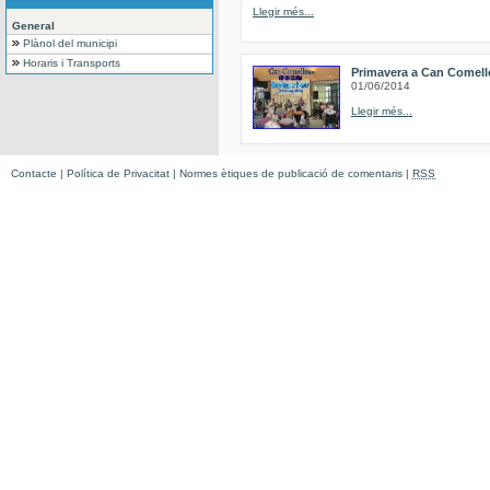
Llegir més...
General
Plànol del municipi
Horaris i Transports
Primavera a Can Comell
01/06/2014
Llegir més...
Contacte
|
Política de Privacitat
|
Normes ètiques de publicació de comentaris
|
RSS