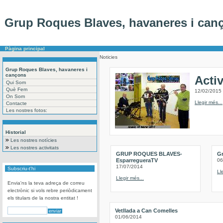
Grup Roques Blaves, havaneres i can
Pàgina principal
Noticies
Grup Roques Blaves, havaneres i
cançons
Acti
Qui Som
Què Fem
12/02/2015
On Som
Llegir més...
Contacte
Les nostres fotos:
Historial
Les nostres notícies
Les nostres activitats
GRUP ROQUES BLAVES-
G
EsparregueraTV
06
17/07/2014
Subscriu-t'hi
Ll
Llegir més...
Envia'ns la teva adreça de correu
electrònic si vols rebre periòdicament
els titulars de la nostra entitat !
Vetllada a Can Comelles
01/06/2014