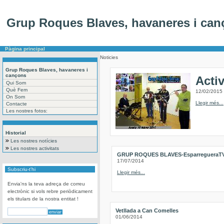
Grup Roques Blaves, havaneres i ca
Pàgina principal
Noticies
Grup Roques Blaves, havaneres i
cançons
Acti
Qui Som
Què Fem
12/02/2015
On Som
Llegir més...
Contacte
Les nostres fotos:
Historial
Les nostres notícies
Les nostres activitats
GRUP ROQUES BLAVES-EsparregueraT
17/07/2014
Subscriu-t'hi
Llegir més...
Envia'ns la teva adreça de correu
electrònic si vols rebre periòdicament
els titulars de la nostra entitat !
Vetllada a Can Comelles
01/06/2014