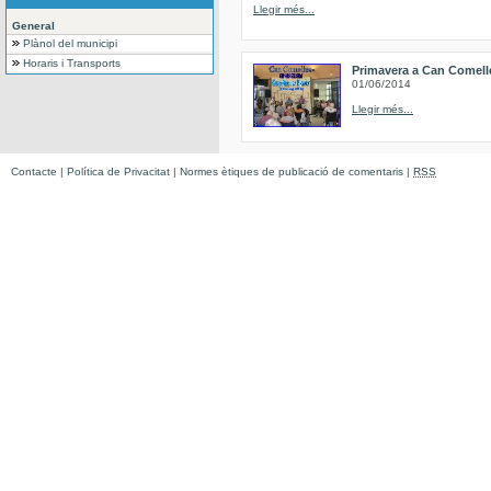
Llegir més...
General
Plànol del municipi
Horaris i Transports
Primavera a Can Comell
01/06/2014
Llegir més...
Contacte
|
Política de Privacitat
|
Normes ètiques de publicació de comentaris
|
RSS