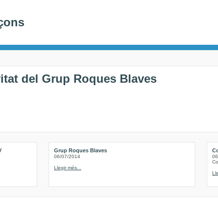
nçons
vitat del Grup Roques Blaves
V
Grup Roques Blaves
Co
06/07/2014
06
Co
Llegir més...
Ll