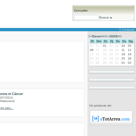
Cercador
Buscar
Contacte
Gener
2025
Dl
Dm
Dc
Dj
Dv
Ds
Dg
30
31
01
02
03
04
05
06
07
08
09
10
11
12
13
14
15
16
17
18
19
20
21
22
23
24
25
26
27
28
29
30
31
01
02
ntra el Càncer
/07/2014
l•laboració
Un producte de:
egir més...