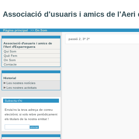
Associació d'usuaris i amics de l'Aeri
Pàgina principal
>>
On Som
passió 2, 3º 2º
Associació d'usuaris i amics de
l'Aeri d'Esparreguera
Qui Som
Què Fem
On Som
Contacte
Historial
Les nostres notícies
Les nostres activitats
Subscriu-t'hi
Envia'ns la teva adreça de correu
electrònic si vols rebre periòdicament
els titulars de la nostra entitat !