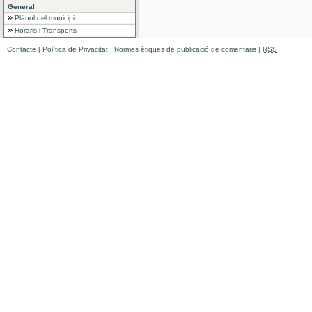
General
Plànol del municipi
Horaris i Transports
Contacte
|
Política de Privacitat
|
Normes ètiques de publicació de comentaris
|
RSS