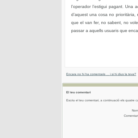
l’operador l’estigui pagant. Una 
d’aquest una cosa no prioritària, n
que el van fer, no sabent, no volen
passar a aquells usuaris que encara
Encara no hi ha comentaris ... i si hi dius la teva?
El teu comentari
Escriu el teu comentari, a continuació els quatre c
No
Comentar