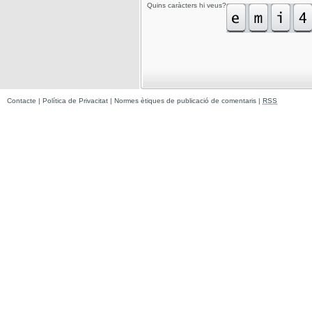
Quins caràcters hi veus?
Contacte
|
Política de Privacitat
|
Normes ètiques de publicació de comentaris
|
RSS