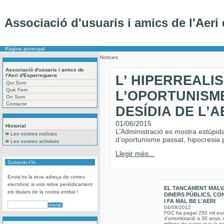
Associació d'usuaris i amics de l'Aeri
Pàgina principal
Noticies
Associació d'usuaris i amics de
l'Aeri d'Esparreguera
L’ HIPERREALI
Qui Som
Què Fem
L’OPORTUNISME
On Som
Contacte
DESÍDIA DE L’A
01/06/2015
Historial
L’Administració es mostra estúpid
Les nostres notícies
d’oportunisme passat, hipocresia pre
Les nostres activitats
Llegir més...
Subscriu-t'hi
Envia'ns la teva adreça de correu
electrònic si vols rebre periòdicament
EL TANCAMENT MALV
els titulars de la nostra entitat !
DINERS PÚBLICS, CO
I FA MAL BE L’AERI
04/09/2012
FGC ha pagat 250 mil eu
d’amortització a 30 anys, 
milions de euros que la ge