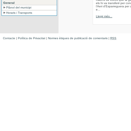
General
els hi va transferir per co
l’Aeri d’Esparreguera per 
Plànol del municipi
e...
Horaris i Transports
Llegir més...
Contacte
|
Política de Privacitat
|
Normes ètiques de publicació de comentaris
|
RSS