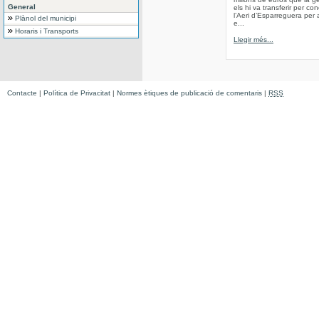
General
els hi va transferir per co
l’Aeri d’Esparreguera per 
Plànol del municipi
e...
Horaris i Transports
Llegir més...
Contacte
|
Política de Privacitat
|
Normes ètiques de publicació de comentaris
|
RSS