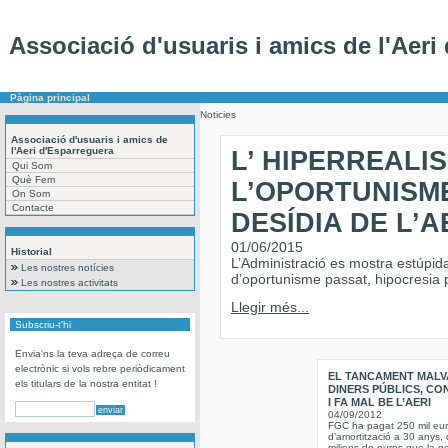
Associació d'usuaris i amics de l'Aeri
Pàgina principal
Noticies
Associació d'usuaris i amics de
l'Aeri d'Esparreguera
L’ HIPERREALI
Qui Som
Què Fem
L’OPORTUNISME
On Som
Contacte
DESÍDIA DE L’A
01/06/2015
Historial
L’Administració es mostra estúpid
Les nostres notícies
d’oportunisme passat, hipocresia pre
Les nostres activitats
Llegir més...
Subscriu-t'hi
Envia'ns la teva adreça de correu
electrònic si vols rebre periòdicament
EL TANCAMENT MALV
els titulars de la nostra entitat !
DINERS PÚBLICS, CO
I FA MAL BE L’AERI
04/09/2012
FGC ha pagat 250 mil eu
d’amortització a 30 anys, 
milions de euros que la ge