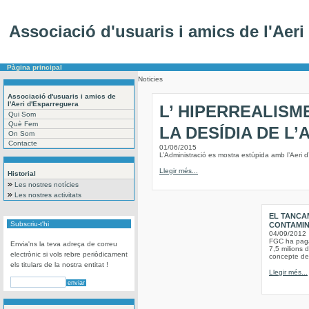
Associació d'usuaris i amics de l'Aer
Pàgina principal
Noticies
Associació d'usuaris i amics de
l'Aeri d'Esparreguera
L’ HIPERREALISM
Qui Som
Què Fem
LA DESÍDIA DE L’
On Som
Contacte
01/06/2015
L’Administració es mostra estúpida amb l’Aeri d’
Llegir més...
Historial
Les nostres notícies
Les nostres activitats
EL TANCA
Subscriu-t'hi
CONTAMINA
04/09/2012
FGC ha pagat
Envia'ns la teva adreça de correu
7,5 milions d
electrònic si vols rebre periòdicament
concepte de 
els titulars de la nostra entitat !
Llegir més...