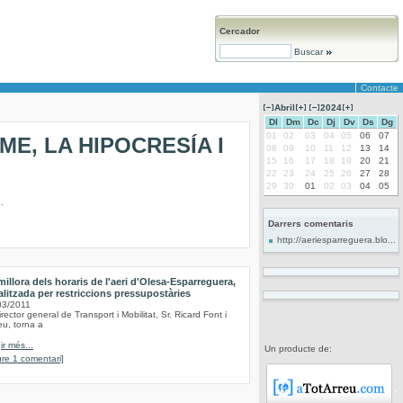
Cercador
Buscar
Contacte
Abril
2024
Dl
Dm
Dc
Dj
Dv
Ds
Dg
01
02
03
04
05
06
07
ME, LA HIPOCRESÍA I
08
09
10
11
12
13
14
15
16
17
18
19
20
21
22
23
24
25
26
27
28
29
30
01
02
03
04
05
.
Darrers comentaris
http://aeriesparreguera.blo...
millora dels horaris de l'aeri d'Olesa-Esparreguera,
alitzada per restriccions pressupostàries
03/2011
irector general de Transport i Mobilitat, Sr. Ricard Font i
eu, torna a
ir més...
Un producte de:
re 1 comentari]