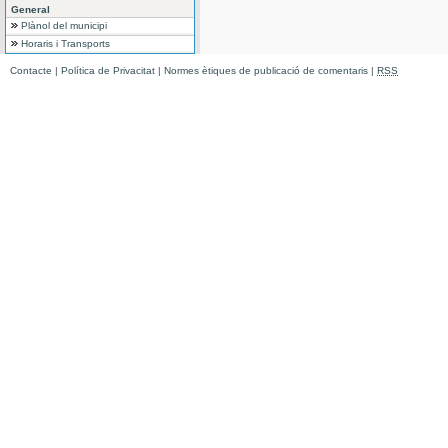
General
Plànol del municipi
Horaris i Transports
Contacte
|
Política de Privacitat
|
Normes ètiques de publicació de comentaris
|
RSS