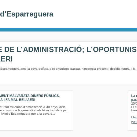
i d'Esparreguera
E DE L’ADMINISTRACIÓ; L’OPORTUNIS
AERI
Esparreguera amb la seva política d’oportunisme passat, hipocresia present i desídia futura, i la..
MENT MALVARATA DINERS PÚBLICS,
La 
 I FA MAL BE L’AERI
par
25/
 250 mil euros d’amortització a 30 anys, dels
El d
e euros que la generalitat els hi va transferir per
Her
l’Aeri d’Esparreguera per a la seva e...
Lleg
[Veu