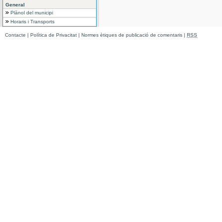
General
Plànol del municipi
Horaris i Transports
Contacte
|
Política de Privacitat
|
Normes ètiques de publicació de comentaris
|
RSS