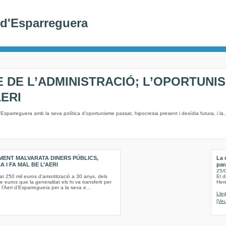
i d'Esparreguera
E DE L’ADMINISTRACIÓ; L’OPORTUNIS
AERI
Esparreguera amb la seva política d’oportunisme passat, hipocresia present i desídia futura, i la..
MENT MALVARATA DINERS PÚBLICS,
La 
 I FA MAL BE L’AERI
par
25/
 250 mil euros d’amortització a 30 anys, dels
El d
e euros que la generalitat els hi va transferir per
Her
l’Aeri d’Esparreguera per a la seva e...
Lleg
[Veu