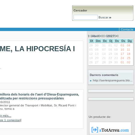
Cercador
Buscar
Contacte
Abril
2027
Dl
Dm
Dc
Dj
Dv
Ds
Dg
29
30
31
01
02
03
04
ME, LA HIPOCRESÍA I
05
06
07
08
09
10
11
12
13
14
15
16
17
18
19
20
21
22
23
24
25
26
27
28
29
30
01
02
.
Darrers comentaris
http://aeriesparreguera.blo...
millora dels horaris de l'aeri d'Olesa-Esparreguera,
alitzada per restriccions pressupostàries
03/2011
irector general de Transport i Mobilitat, Sr. Ricard Font i
eu, torna a
ir més...
Un producte de:
re 1 comentari]