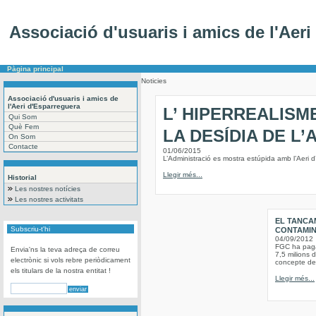
Associació d'usuaris i amics de l'Aer
Pàgina principal
Noticies
Associació d'usuaris i amics de
l'Aeri d'Esparreguera
L’ HIPERREALISM
Qui Som
Què Fem
LA DESÍDIA DE L’
On Som
Contacte
01/06/2015
L’Administració es mostra estúpida amb l’Aeri d’
Llegir més...
Historial
Les nostres notícies
Les nostres activitats
EL TANCA
Subscriu-t'hi
CONTAMINA
04/09/2012
FGC ha pagat
Envia'ns la teva adreça de correu
7,5 milions d
electrònic si vols rebre periòdicament
concepte de 
els titulars de la nostra entitat !
Llegir més...