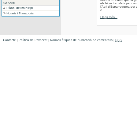
General
els hi va transferir per co
l’Aeri d’Esparreguera per 
Plànol del municipi
e...
Horaris i Transports
Llegir més...
Contacte
|
Política de Privacitat
|
Normes ètiques de publicació de comentaris
|
RSS