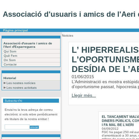
Associació d'usuaris i amics de l'Aeri
Pàgina principal
Noticies
Associació d'usuaris i amics de
l'Aeri d'Esparreguera
L’ HIPERREALI
Qui Som
Què Fem
L’OPORTUNISME
On Som
Contacte
DESÍDIA DE L’A
01/06/2015
Historial
L’Administració es mostra estúpid
Les nostres notícies
d’oportunisme passat, hipocresia pre
Les nostres activitats
Llegir més...
Subscriu-t'hi
Envia'ns la teva adreça de correu
electrònic si vols rebre periòdicament
EL TANCAMENT MALV
els titulars de la nostra entitat !
DINERS PÚBLICS, CO
I FA MAL BE L’AERI
04/09/2012
FGC ha pagat 250 mil eu
d’amortització a 30 anys, 
milions de euros que la ge