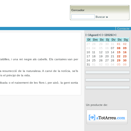
Cercador
Buscar
Contacte
Agost
2026
Dl
Dm
Dc
Dj
Dv
Ds
Dg
27
28
29
30
31
01
02
03
04
05
06
07
08
09
10
11
12
13
14
15
16
17
18
19
20
21
22
23
ldilles, i una ret negre als cabells. Els cantaires van per
24
25
26
27
28
29
30
31
01
02
03
04
05
06
resurrecció de la naturalesa. A canvi de la notícia, se’ls
el principi de la vida.
ada o el naixement de les flors i, per això, la gent sortia
Un producte de: