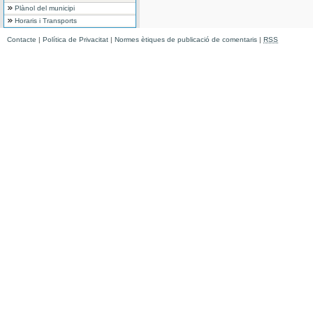
Plànol del municipi
Horaris i Transports
Contacte
|
Política de Privacitat
|
Normes ètiques de publicació de comentaris
|
RSS