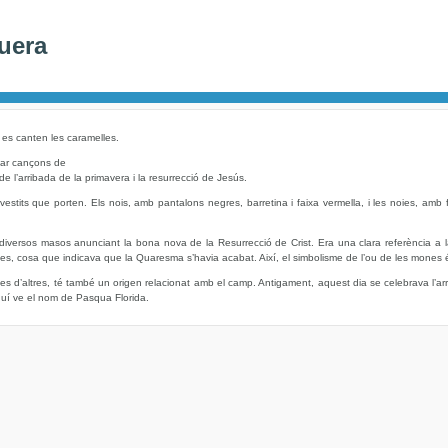
uera
 es canten les caramelles.
ntar cançons de
e l’arribada de la primavera i la resurrecció de Jesús.
vestits que porten. Els nois, amb pantalons negres, barretina i faixa vermella, i les noies, amb fa
 diversos masos anunciant la bona nova de la Resurrecció de Crist. Era una clara referència a la 
s, cosa que indicava que la Quaresma s’havia acabat. Així, el simbolisme de l’ou de les mones és 
es d’altres, té també un origen relacionat amb el camp. Antigament, aquest dia se celebrava l’arrib
aquí ve el nom de Pasqua Florida.