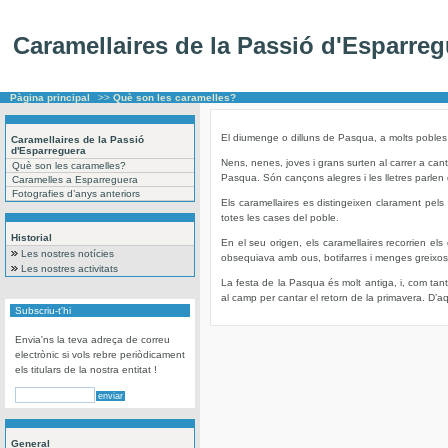
Caramellaires de la Passió d'Esparreg
Pàgina principal
>>
Què son les caramelles?
El diumenge o dilluns de Pasqua, a molts pobles
Caramellaires de la Passió
d'Esparreguera
Nens, nenes, joves i grans surten al carrer a ca
Què son les caramelles?
Pasqua. Són cançons alegres i les lletres parlen d
Caramelles a Esparreguera
Fotografies d’anys anteriors
Els caramellaires es distingeixen clarament pels 
totes les cases del poble.
Historial
En el seu origen, els caramellaires recorrien els
Les nostres notícies
obsequiava amb ous, botifarres i menges greixose
Les nostres activitats
La festa de la Pasqua és molt antiga, i, com tant
al camp per cantar el retorn de la primavera. D’
Subscriu-t'hi
Envia'ns la teva adreça de correu
electrònic si vols rebre periòdicament
els titulars de la nostra entitat !
General