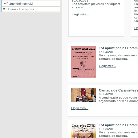
30/03/2021
08
Plànol del municipi
Les activitats previstes per aquest
La
any son:
an
Horaris i Transports
fi
ba
Llegir més...
co
La
Ll
Tot apunt per les Caram
16/04/2019
Un any més, els cantaires d
cantada de pasqua.
Llegir més...
Cantada de Caramelles 
03/04/2018
A continuació podeu veure 
organitzada per les Carame
Llegir més...
Tot apunt per les Caram
19/03/2018
Un any més, els cantaires d
cantada de pasqua.