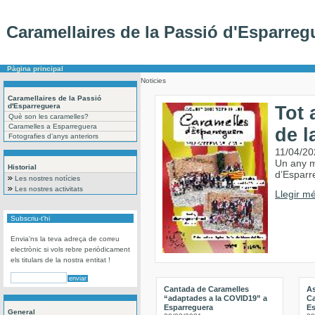
Caramellaires de la Passió d'Esparreg
Pàgina principal
Noticies
Caramellaires de la Passió
d'Esparreguera
Tot 
Què son les caramelles?
Caramelles a Esparreguera
de l
Fotografies d’anys anteriors
11/04/20
Un any m
Historial
d’Esparr
Les nostres notícies
Les nostres activitats
Llegir mé
Subscriu-t'hi
Envia'ns la teva adreça de correu
electrònic si vols rebre periòdicament
els titulars de la nostra entitat !
Cantada de Caramelles
A
“adaptades a la COVID19” a
Ca
Esparreguera
Es
General