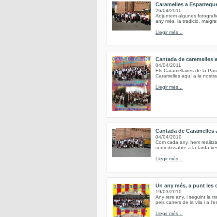
Caramelles a Esparregu
26/04/2011
Adjuntem algunes fotografi
any més, la tradició, malgr
Llegir més...
Cantada de caremelles 
04/04/2011
Els Caramellaires de la Pa
Caramelles aquí a la nostra
Llegir més...
Cantada de Caramelles 
04/04/2010
Com cada any, hem realitzat
sortir dissabte a la tarda-ve
Llegir més...
Un any més, a punt les 
19/03/2010
Any rere any, i seguint la tr
pels carrers de la vila i a l
Llegir més...