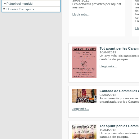
30/03/2021
08
Plànol del municipi
Les activitats previstes per aquest
La
any son:
an
Horaris i Transports
fi
ba
Llegir més...
co
La
Ll
Tot apunt per les Caram
16/04/2019
Un any més, els cantaires d
cantada de pasqua.
Llegir més...
Cantada de Caramelles 
03/04/2018
A continuació podeu veure 
organitzada per les Carame
Llegir més...
Tot apunt per les Caram
19/03/2018
Un any més, els cantaires d
cantada de pasqua.