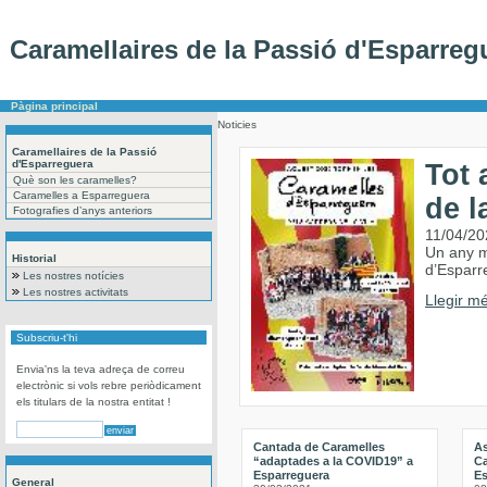
Caramellaires de la Passió d'Esparreg
Pàgina principal
Noticies
Caramellaires de la Passió
d'Esparreguera
Tot 
Què son les caramelles?
Caramelles a Esparreguera
de l
Fotografies d’anys anteriors
11/04/20
Un any m
Historial
d’Esparr
Les nostres notícies
Les nostres activitats
Llegir mé
Subscriu-t'hi
Envia'ns la teva adreça de correu
electrònic si vols rebre periòdicament
els titulars de la nostra entitat !
Cantada de Caramelles
A
“adaptades a la COVID19” a
Ca
Esparreguera
Es
General