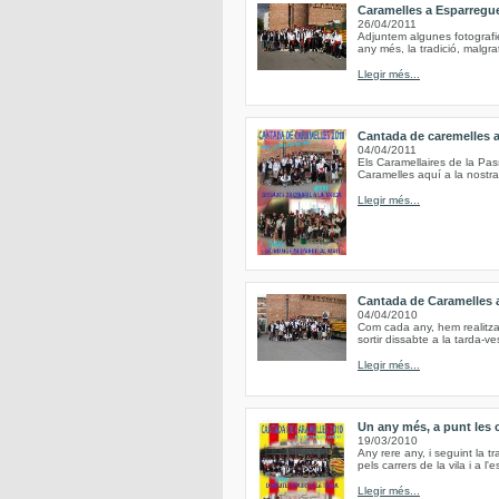
Caramelles a Esparregu
26/04/2011
Adjuntem algunes fotografi
any més, la tradició, malgr
Llegir més...
Cantada de caremelles 
04/04/2011
Els Caramellaires de la Pa
Caramelles aquí a la nostra
Llegir més...
Cantada de Caramelles 
04/04/2010
Com cada any, hem realitzat
sortir dissabte a la tarda-ve
Llegir més...
Un any més, a punt les 
19/03/2010
Any rere any, i seguint la tr
pels carrers de la vila i a l
Llegir més...