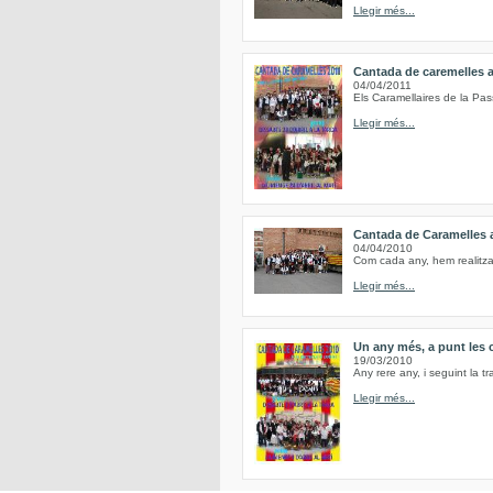
Llegir més...
Cantada de caremelles 
04/04/2011
Els Caramellaires de la Pas
Llegir més...
Cantada de Caramelles 
04/04/2010
Com cada any, hem realitzat 
Llegir més...
Un any més, a punt les 
19/03/2010
Any rere any, i seguint la tr
Llegir més...