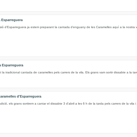
a Esparreguera
sió d’Esparreguera ja estem preparant la cantada d’enguany de les Caramelles aquí a la nostra v
a Esparreguera
la tradicional cantada de caramelles pels carrers de la vila. Els grans vam sortir dissabte a la tar
caramelles d'Esparreguera
adició, els grans sortirem a cantar el dissabte 3 d'abril a les 6 h de la tarda pels carrers de la vila i