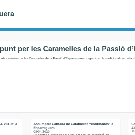
uera
apunt per les Caramelles de la Passió d
els cantaires de les Caramelles de la Passió d’Esparreguera, organitzen la tradicional cantada 
 COVID19” a
Assumpte: Cantada de Caramelles “confinades” a
Ca
Esparreguera
23
To
08/04/2020
La cantada excepcional d'aquest any, se celebrarà als