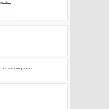
egir més...
s de la Passió d'Esparreguera.