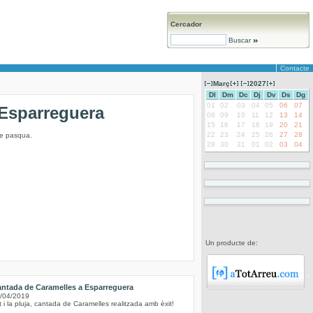
Cercador
Buscar
Contacte
Març
2027
Dl
Dm
Dc
Dj
Dv
Ds
Dg
01
02
03
04
05
06
07
’Esparreguera
08
09
10
11
12
13
14
15
16
17
18
19
20
21
22
23
24
25
26
27
28
de pasqua.
29
30
31
01
02
03
04
Un producte de:
ntada de Caramelles a Esparreguera
/04/2019
t i la pluja, cantada de Caramelles realitzada amb èxit!