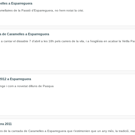
elles a Esparreguera
ellaires de la Passió d’Esparreguera, no hem notat la crisi.
da de Caramelles a Esparreguera
a cantar el dissabte 7 d’abril a les 18h pels carrers de la vila, i a l’església en acabar la Vetlla Pas
2012 a Esparreguera
nge i com a novetat dilluns de Pasqua
era 2011
es de la cantada de Caramelles a Esparreguera que t'estimonien que un any més, la tradició, mal