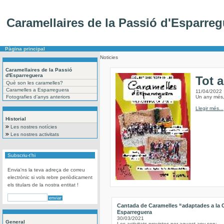
Caramellaires de la Passió d'Esparreg
Pàgina principal
Noticies
Caramellaires de la Passió
d'Esparreguera
Tot 
Què son les caramelles?
Caramelles a Esparreguera
11/04/2022
Fotografies d’anys anteriors
Un any més, 
Llegir més...
Historial
Les nostres notícies
Les nostres activitats
Subscriu-t'hi
Envia'ns la teva adreça de correu
electrònic si vols rebre periòdicament
els titulars de la nostra entitat !
Cantada de Caramelles “adaptades a la
Esparreguera
30/03/2021
General
Les activitats previstes per aquest any son: