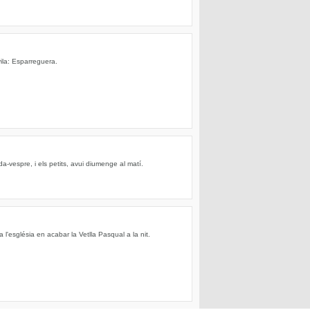
ila: Esparreguera.
da-vespre, i els petits, avui diumenge al matí.
 a l'església en acabar la Vetlla Pasqual a la nit.