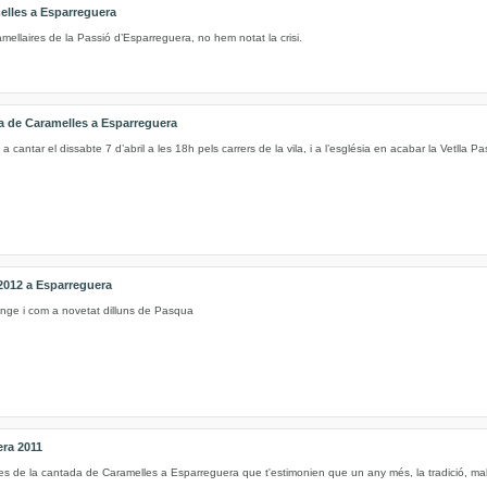
elles a Esparreguera
ellaires de la Passió d’Esparreguera, no hem notat la crisi.
da de Caramelles a Esparreguera
a cantar el dissabte 7 d’abril a les 18h pels carrers de la vila, i a l’església en acabar la Vetlla Pas
2012 a Esparreguera
nge i com a novetat dilluns de Pasqua
era 2011
es de la cantada de Caramelles a Esparreguera que t'estimonien que un any més, la tradició, mal