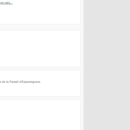
egir més...
s de la Passió d'Esparreguera.