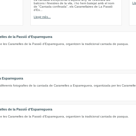
Ll
balcons i finestres de la vila, i ho hem batejat amb el nom
de "Cantada confinada", els Caramellaires de La Passió
d'Es...
Llegir més...
elles de la Passió d’Esparreguera
de les Caramelles de la Passió d’Esparreguera, organitzen la tradicional cantada de pasqua.
a Esparreguera
diferents fotografies de la cantada de Caramelles a Esparreguera, organitzada per les Caramelle
elles de la Passió d’Esparreguera
de les Caramelles de la Passió d’Esparreguera, organitzen la tradicional cantada de pasqua.