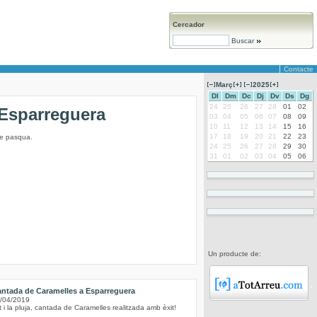
Cercador
Buscar
Contacte
Març
2025
Dl
Dm
Dc
Dj
Dv
Ds
Dg
24
25
26
27
28
01
02
’Esparreguera
03
04
05
06
07
08
09
10
11
12
13
14
15
16
17
18
19
20
21
22
23
de pasqua.
24
25
26
27
28
29
30
31
01
02
03
04
05
06
Un producte de:
ntada de Caramelles a Esparreguera
/04/2019
t i la pluja, cantada de Caramelles realitzada amb èxit!