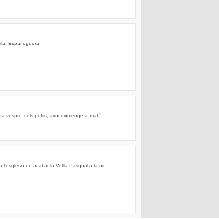
ila: Esparreguera.
da-vespre, i els petits, avui diumenge al matí.
 a l'església en acabar la Vetlla Pasqual a la nit.