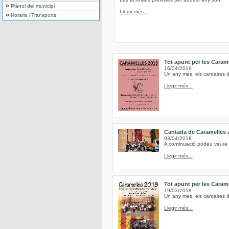
Plànol del municipi
Llegir més...
Horaris i Transports
Tot apunt per les Caram
16/04/2019
Un any més, els cantaires 
Llegir més...
Cantada de Caramelles 
03/04/2018
A continuació podeu veure 
Llegir més...
Tot apunt per les Caram
19/03/2018
Un any més, els cantaires 
Llegir més...