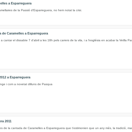
elles a Esparreguera
ellaires de la Passió d’Esparreguera, no hem notat la crisi.
da de Caramelles a Esparreguera
a cantar el dissabte 7 d’abril a les 18h pels carrers de la vila, i a l’església en acabar la Vetlla Pas
2012 a Esparreguera
nge i com a novetat dilluns de Pasqua
era 2011
es de la cantada de Caramelles a Esparreguera que t'estimonien que un any més, la tradició, mal