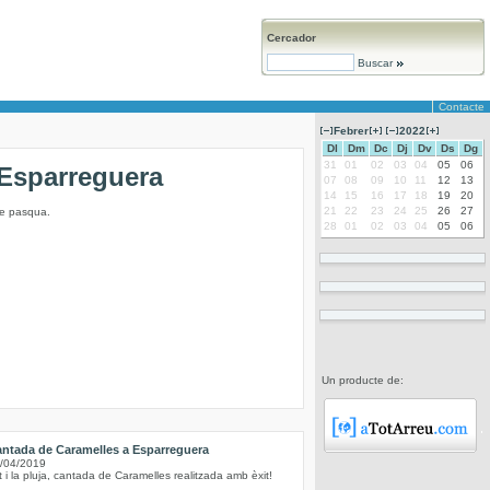
Cercador
Buscar
Contacte
Febrer
2022
Dl
Dm
Dc
Dj
Dv
Ds
Dg
31
01
02
03
04
05
06
’Esparreguera
07
08
09
10
11
12
13
14
15
16
17
18
19
20
21
22
23
24
25
26
27
de pasqua.
28
01
02
03
04
05
06
Un producte de:
ntada de Caramelles a Esparreguera
/04/2019
t i la pluja, cantada de Caramelles realitzada amb èxit!