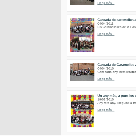
Llegir més...
Cantada de caremelles 
04/04/2011
Els Caramellaires de la Pas
Llegir més...
Cantada de Caramelles 
04/04/2010
Com cada any, hem realitzat 
Llegir més...
Un any més, a punt les 
19/03/2010
Any rere any, i seguint la tr
Llegir més...