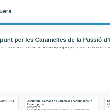
uera
apunt per les Caramelles de la Passió d
els cantaires de les Caramelles de la Passió d’Esparreguera, organitzen la tradicional cantada 
 COVID19” a
Assumpte: Cantada de Caramelles “confinades” a
Ca
Esparreguera
23
To
08/04/2020
La cantada excepcional d'aquest any, se celebrarà als