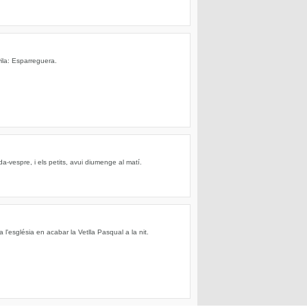
ila: Esparreguera.
da-vespre, i els petits, avui diumenge al matí.
 a l'església en acabar la Vetlla Pasqual a la nit.