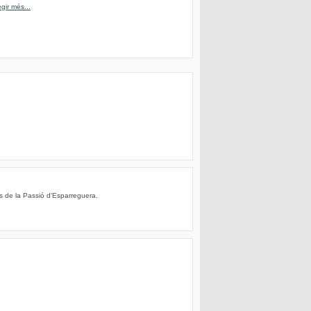
egir més...
s de la Passió d'Esparreguera.