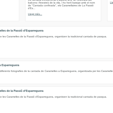
Ll
balcons i finestres de la vila, i ho hem batejat amb el nom
de "Cantada confinada", els Caramellaires de La Passió
d'Es...
Llegir més...
elles de la Passió d’Esparreguera
de les Caramelles de la Passió d’Esparreguera, organitzen la tradicional cantada de pasqua.
a Esparreguera
diferents fotografies de la cantada de Caramelles a Esparreguera, organitzada per les Caramelle
elles de la Passió d’Esparreguera
de les Caramelles de la Passió d’Esparreguera, organitzen la tradicional cantada de pasqua.