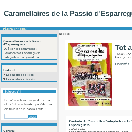
Caramellaires de la Passió d'Esparreg
Pàgina principal
Noticies
Caramellaires de la Passió
d'Esparreguera
Tot 
Què son les caramelles?
Caramelles a Esparreguera
11/04/2022
Fotografies d’anys anteriors
Un any més, 
Llegir més...
Historial
Les nostres notícies
Les nostres activitats
Subscriu-t'hi
Envia'ns la teva adreça de correu
electrònic si vols rebre periòdicament
els titulars de la nostra entitat !
Cantada de Caramelles “adaptades a la
Esparreguera
30/03/2021
General
Les activitats previstes per aquest any son: