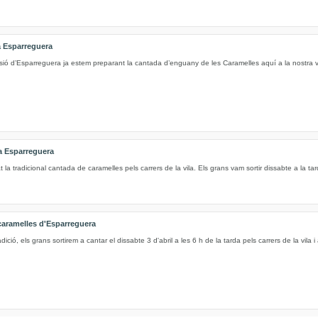
a Esparreguera
sió d’Esparreguera ja estem preparant la cantada d’enguany de les Caramelles aquí a la nostra v
a Esparreguera
la tradicional cantada de caramelles pels carrers de la vila. Els grans vam sortir dissabte a la tar
caramelles d'Esparreguera
adició, els grans sortirem a cantar el dissabte 3 d'abril a les 6 h de la tarda pels carrers de la vila i