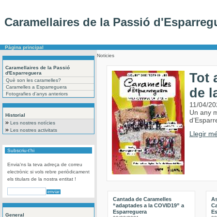
Caramellaires de la Passió d'Esparreg
Pàgina principal
Noticies
Caramellaires de la Passió
d'Esparreguera
Tot 
Què son les caramelles?
Caramelles a Esparreguera
de l
Fotografies d’anys anteriors
11/04/20
Un any m
Historial
d’Esparr
Les nostres notícies
Les nostres activitats
Llegir mé
Subscriu-t'hi
Envia'ns la teva adreça de correu
electrònic si vols rebre periòdicament
els titulars de la nostra entitat !
Cantada de Caramelles
A
“adaptades a la COVID19” a
Ca
Esparreguera
Es
General