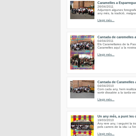
Caramelles a Esparregu
26/04/2011
Adjuntem algunes fotografi
any més, la tradició, malgr
Llegir més...
Cantada de caremelles 
04/04/2011
Els Caramellaires de la Pa
Caramelles aquí a la nostra
Llegir més...
Cantada de Caramelles 
04/04/2010
Com cada any, hem realitzat
sortir dissabte a la tarda-ve
Llegir més...
Un any més, a punt les 
19/03/2010
Any rere any, i seguint la tr
pels carrers de la vila i a l
Llegir més...