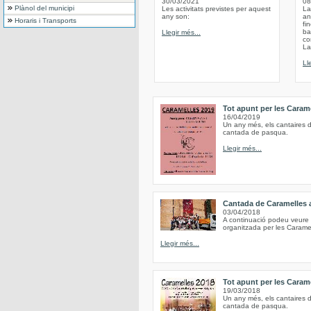
30/03/2021
08
Plànol del municipi
Les activitats previstes per aquest
La
any son:
an
Horaris i Transports
fi
ba
Llegir més...
co
La
Ll
Tot apunt per les Caram
16/04/2019
Un any més, els cantaires d
cantada de pasqua.
Llegir més...
Cantada de Caramelles 
03/04/2018
A continuació podeu veure 
organitzada per les Carame
Llegir més...
Tot apunt per les Caram
19/03/2018
Un any més, els cantaires d
cantada de pasqua.