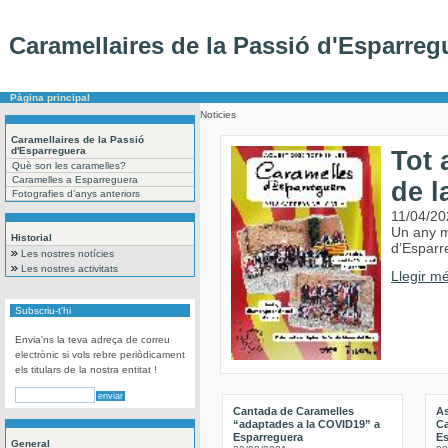
Caramellaires de la Passió d'Esparreg
Pàgina principal
Noticies
Caramellaires de la Passió
d'Esparreguera
Tot 
Què son les caramelles?
Caramelles a Esparreguera
de l
Fotografies d’anys anteriors
11/04/20
Un any m
Historial
d’Esparr
Les nostres notícies
Les nostres activitats
Llegir mé
Subscriu-t'hi
Envia'ns la teva adreça de correu
electrònic si vols rebre periòdicament
els titulars de la nostra entitat !
Cantada de Caramelles
A
“adaptades a la COVID19” a
Ca
Esparreguera
Es
General