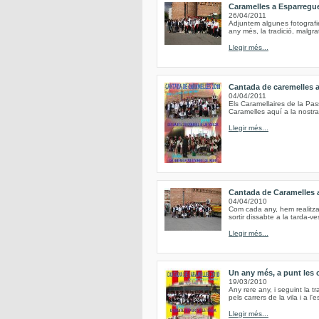
Caramelles a Esparregu
26/04/2011
Adjuntem algunes fotografi
any més, la tradició, malgr
Llegir més...
Cantada de caremelles 
04/04/2011
Els Caramellaires de la Pa
Caramelles aquí a la nostra
Llegir més...
Cantada de Caramelles 
04/04/2010
Com cada any, hem realitzat
sortir dissabte a la tarda-ve
Llegir més...
Un any més, a punt les 
19/03/2010
Any rere any, i seguint la tr
pels carrers de la vila i a l
Llegir més...