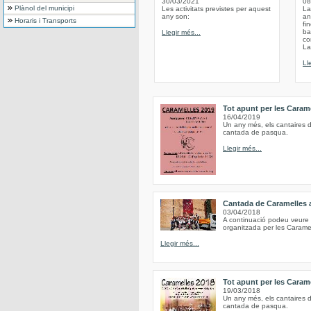
30/03/2021
08
Plànol del municipi
Les activitats previstes per aquest
La
any son:
an
Horaris i Transports
fi
ba
Llegir més...
co
La
Ll
Tot apunt per les Caram
16/04/2019
Un any més, els cantaires d
cantada de pasqua.
Llegir més...
Cantada de Caramelles 
03/04/2018
A continuació podeu veure 
organitzada per les Carame
Llegir més...
Tot apunt per les Caram
19/03/2018
Un any més, els cantaires d
cantada de pasqua.