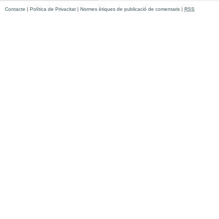
Contacte
|
Política de Privacitat
|
Normes ètiques de publicació de comentaris
|
RSS