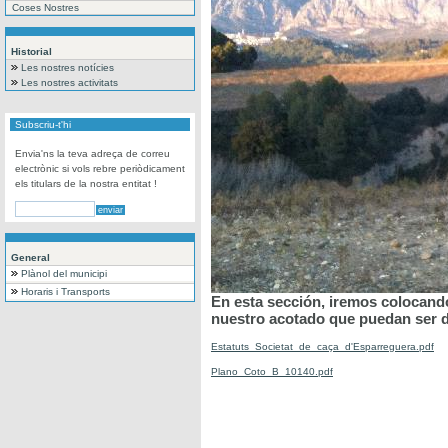
Coses Nostres
Historial
Les nostres notícies
Les nostres activitats
Subscriu-t'hi
Envia'ns la teva adreça de correu
electrònic si vols rebre periòdicament
els titulars de la nostra entitat !
General
Plànol del municipi
Horaris i Transports
En esta sección, iremos colocand
nuestro acotado que puedan ser de
Estatuts_Societat_de_caça_d'Esparreguera.pdf
Plano_Coto_B_10140.pdf