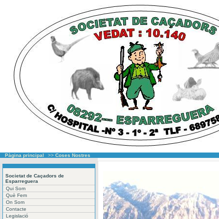
Pàgina principal
>>
Coses Nostres
Societat de Caçadors de
Esparreguera
Qui Som
Què Fem
On Som
Contacte
Legislació